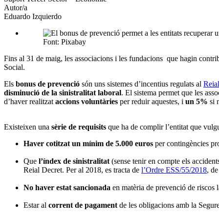
Autor/a
Eduardo Izquierdo
Font: Pixabay
Fins al 31 de maig, les associacions i les fundacions que hagin contribu
Social.
Els
bonus de prevenció
són uns sistemes d’incentius regulats al
Reia
disminució de la sinistralitat laboral
. El sistema permet que les ass
d’haver realitzat
accions voluntàries
per reduir aquestes, i
un 5%
si 
Existeixen una
sèrie de requisits
que ha de complir l’entitat que vulg
Haver cotitzat un mínim de 5.000 euros
per contingències pro
Que
l’índex de sinistralitat
(sense tenir en compte els accident
Reial Decret. Per al 2018, es tracta de
l’Ordre ESS/55/2018
, de
No haver estat sancionada
en matèria de prevenció de riscos l
Estar al
corrent de pagament
de les obligacions amb la Segure