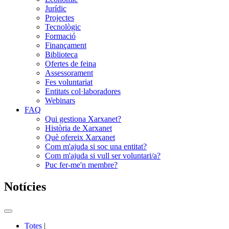
Jurídic
Projectes
Tecnològic
Formació
Finançament
Biblioteca
Ofertes de feina
Assessorament
Fes voluntariat
Entitats col·laboradores
Webinars
FAQ
Qui gestiona Xarxanet?
Història de Xarxanet
Què ofereix Xarxanet
Com m'ajuda si soc una entitat?
Com m'ajuda si vull ser voluntari/a?
Puc fer-me'n membre?
Notícies
Commutador
del
Totes
|