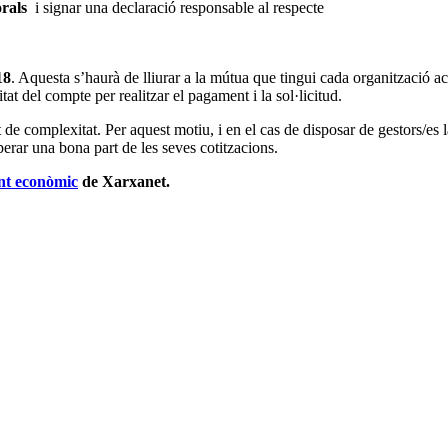
orals
i signar una declaració responsable al respecte
18
. Aquesta s’haurà de lliurar a la mútua que tingui cada organització 
tat del compte per realitzar el pagament i la sol·licitud.
 de complexitat. Per aquest motiu, i en el cas de disposar de gestors/es 
perar una bona part de les seves cotitzacions.
ent econòmic
de Xarxanet.