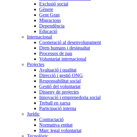
Exclusió social
Gènere
Gent Gran
Migracions
Dependència
Educació
Internacional
Cooperació al desenvolupament
Drets humans i desigualtat
Processos de pau
Voluntariat internacional
Projectes
Avaluació i qualitat
Direcció i gestió ONG
Responsabilitat social
Gestió del voluntariat
Disseny de projectes
Innovació i emprenedoria social
Treball en xarxa
Participació interna
Jurídic
Contractació
Normativa entitat
Marc legal voluntariat
Tecnològic