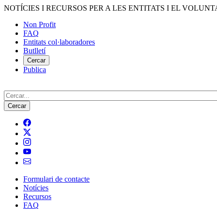
Vés
NOTÍCIES I RECURSOS PER A LES ENTITATS I EL VOLUNT
al
Non Profit
contingut
FAQ
Menú
Entitats col·laboradores
del
Butlletí
compte
Cercar
Publica
d'usuari
Cerca
Formulari de contacte
Notícies
Navegació
Recursos
principal
FAQ
de