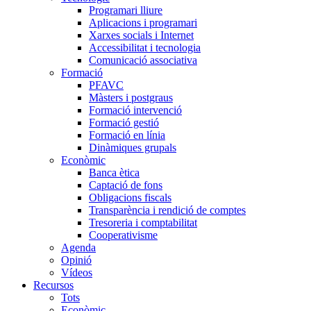
Programari lliure
Aplicacions i programari
Xarxes socials i Internet
Accessibilitat i tecnologia
Comunicació associativa
Formació
PFAVC
Màsters i postgraus
Formació intervenció
Formació gestió
Formació en línia
Dinàmiques grupals
Econòmic
Banca ètica
Captació de fons
Obligacions fiscals
Transparència i rendició de comptes
Tresoreria i comptabilitat
Cooperativisme
Agenda
Opinió
Vídeos
Recursos
Tots
Econòmic