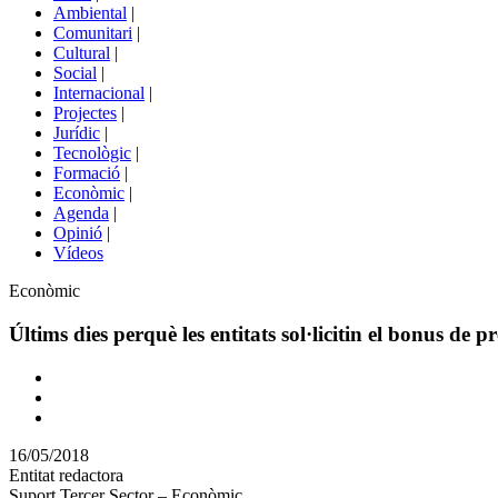
menú
Ambiental
|
de
Comunitari
|
portals
Cultural
|
Social
|
Internacional
|
Projectes
|
Jurídic
|
Tecnològic
|
Formació
|
Econòmic
|
Agenda
|
Opinió
|
Vídeos
Àmbit
Econòmic
de
la
Últims dies perquè les entitats sol·licitin el bonus de p
notícia
Comparteix
Compartir
en
16/05/2018
altres
Entitat redactora
xarxes
Suport Tercer Sector – Econòmic
socials