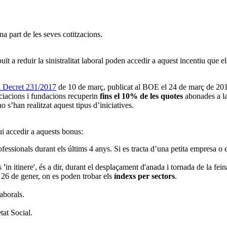
ït a reduir la sinistralitat laboral poden accedir a aquest incentiu que e
l Decret 231/2017
de 10 de març, publicat al BOE el 24 de març de 2017,
ociacions i fundacions recuperin
fins el 10% de les quotes
abonades a la
no s’han realitzat aquest tipus d’iniciatives.
ui accedir a aquests bonus:
fessionals durant els últims 4 anys. Si es tracta d’una petita empresa o 
s
'
in itinere', és a dir, durant el desplaçament d'anada i tornada de la fei
 26 de gener, on es poden trobar els
índexs per sectors
.
aborals.
tat Social.