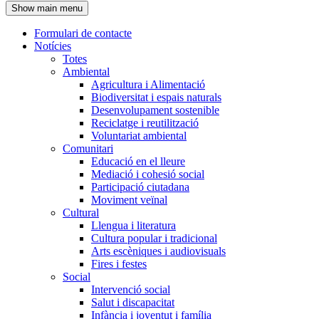
Show main menu
l'encapçalament
Formulari de contacte
Notícies
Navegació
Totes
principal
Ambiental
Agricultura i Alimentació
Biodiversitat i espais naturals
Desenvolupament sostenible
Reciclatge i reutilització
Voluntariat ambiental
Comunitari
Educació en el lleure
Mediació i cohesió social
Participació ciutadana
Moviment veïnal
Cultural
Llengua i literatura
Cultura popular i tradicional
Arts escèniques i audiovisuals
Fires i festes
Social
Intervenció social
Salut i discapacitat
Infància i joventut i família