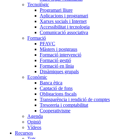
Tecnològic
Programari lliure
Aplicacions i programari
Xarxes socials i Internet
Accessibilitat i tecnologia
Comunicació associativa
Formació
PFAVC
Màsters i postgraus
Formació intervenció
Formació gestió
Formació en línia
Dinàmiques grupals
Econòmic
Banca ètica
Captació de fons
Obligacions fiscals
Transparència i rendició de comptes
Tresoreria i comptabilitat
Cooperativisme
Agenda
Opinió
Vídeos
Recursos
Tots