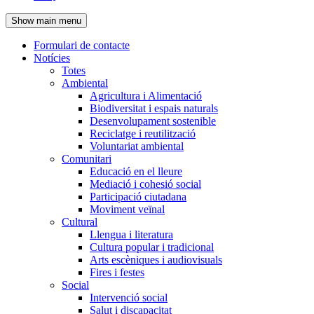
de
Show main menu
l'encapçalament
Formulari de contacte
Notícies
Navegació
Totes
principal
Ambiental
Agricultura i Alimentació
Biodiversitat i espais naturals
Desenvolupament sostenible
Reciclatge i reutilització
Voluntariat ambiental
Comunitari
Educació en el lleure
Mediació i cohesió social
Participació ciutadana
Moviment veïnal
Cultural
Llengua i literatura
Cultura popular i tradicional
Arts escèniques i audiovisuals
Fires i festes
Social
Intervenció social
Salut i discapacitat