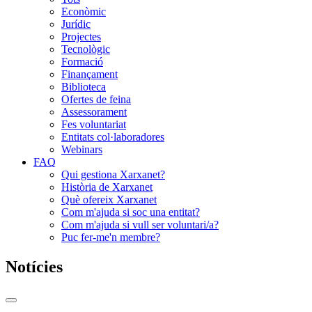
Econòmic
Jurídic
Projectes
Tecnològic
Formació
Finançament
Biblioteca
Ofertes de feina
Assessorament
Fes voluntariat
Entitats col·laboradores
Webinars
FAQ
Qui gestiona Xarxanet?
Història de Xarxanet
Què ofereix Xarxanet
Com m'ajuda si soc una entitat?
Com m'ajuda si vull ser voluntari/a?
Puc fer-me'n membre?
Notícies
Commutador