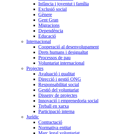
Infància i joventut i família
Exclusió social
Gènere
Gent Gran
Migracions
Dependència
Educació
Internacional
Cooperació al desenvolupament
Drets humans i desigualtat
Processos de pau
Voluntariat internacional
Projectes
Avaluació i qualitat
Direcció i gestió ONG
Responsabilitat social
Gestió del voluntariat
Disseny de projectes
Innovació i emprenedoria social
Treball en xarxa
Participació interna
Jurídic
Contractació
Normativa entitat
Marc legal voluntariat