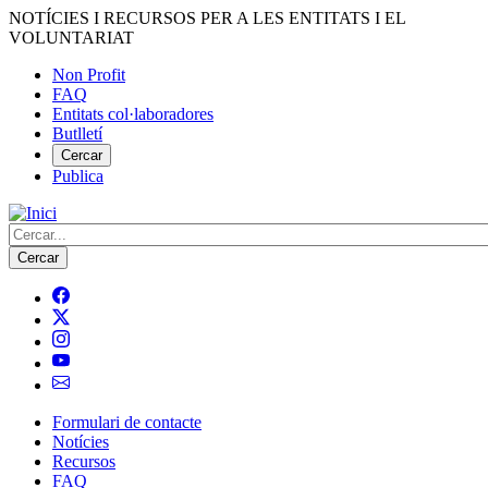
Vés
NOTÍCIES I RECURSOS PER A LES ENTITATS I EL
al
VOLUNTARIAT
contingut
Non Profit
FAQ
Menú
Entitats col·laboradores
del
Butlletí
compte
Cercar
Publica
d'usuari
Cerca
Formulari de contacte
Notícies
Navegació
Recursos
principal
FAQ