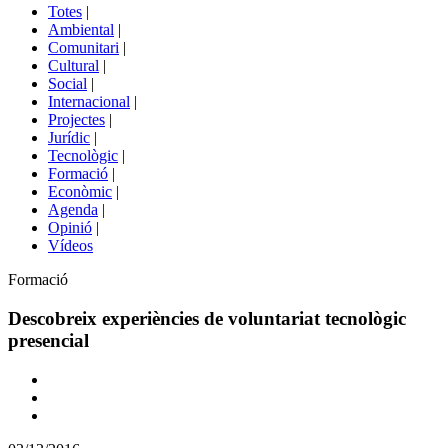
del
Totes
|
menú
Ambiental
|
de
Comunitari
|
portals
Cultural
|
Social
|
Internacional
|
Projectes
|
Jurídic
|
Tecnològic
|
Formació
|
Econòmic
|
Agenda
|
Opinió
|
Vídeos
Àmbit
Formació
de
la
Descobreix experiències de voluntariat tecnològic
notícia
presencial
Comparteix
Compartir
en