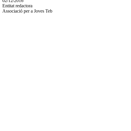
02/12/2016
altres
Entitat redactora
xarxes
Associació per a Joves Teb
socials