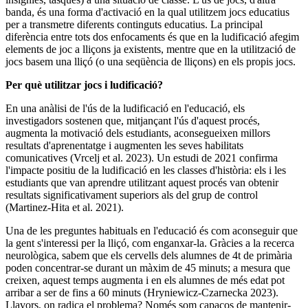
banda, és una forma d'activació en la qual utilitzem jocs educatius
per a transmetre diferents continguts educatius. La principal
diferència entre tots dos enfocaments és que en la ludificació afegim
elements de joc a lliçons ja existents, mentre que en la utilització de
jocs basem una lliçó (o una seqüència de lliçons) en els propis jocs.
Per què utilitzar jocs i ludificació?
En una anàlisi de l'ús de la ludificació en l'educació, els
investigadors sostenen que, mitjançant l'ús d'aquest procés,
augmenta la motivació dels estudiants, aconsegueixen millors
resultats d'aprenentatge i augmenten les seves habilitats
comunicatives (Vrcelj et al. 2023). Un estudi de 2021 confirma
l'impacte positiu de la ludificació en les classes d'història: els i les
estudiants que van aprendre utilitzant aquest procés van obtenir
resultats significativament superiors als del grup de control
(Martinez-Hita et al. 2021).
Una de les preguntes habituals en l'educació és com aconseguir que
la gent s'interessi per la lliçó, com enganxar-la. Gràcies a la recerca
neurològica, sabem que els cervells dels alumnes de 4t de primària
poden concentrar-se durant un màxim de 45 minuts; a mesura que
creixen, aquest temps augmenta i en els alumnes de més edat pot
arribar a ser de fins a 60 minuts (Hryniewicz-Czarnecka 2023).
Llavors, on radica el problema? Només som capaços de mantenir-