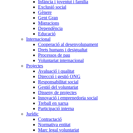
Infància i joventut i família
Exclusió social
Gènere
Gent Gran
Migracions
Dependència
Educació
Internacional
Cooperació al desenvolupament
Drets humans i desigualtat
Processos de pau
Voluntariat internacional
Projectes
Avaluació i qualitat
Direcció i gestió ONG
Responsabilitat social
Gestió del voluntariat
Disseny de projectes
Innovació i emprenedoria social
Treball en xarxa
Participació interna
Jurídic
Contractació
Normativa entitat
Marc legal voluntariat