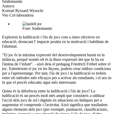
xarxes
Smilemundo
socials
Autor/a
Konrad Ryszard Wysocki
Veu Col·laboradora
Font: Smilemundo
Explorem la ludificació i l'ús de jocs com a eines efectives en
educació, destacant l' impacte positiu en la motivació i habilitats de
l'alumnat.
"El joc és la màxima expressió del desenvolupament humà en la
infància, perquè només ell és la lliure expressió del que hi ha en
l'ànima de l’infant". - això deia el pedagog Friedrich Fröbel sobre el
joc. Entreteixint el joc en les lliçons, podem crear millors condicions
per a l'aprenentatge. Per tant, l'ús de jocs i la ludificació es troben
entre els mètodes més eficaços per a activar als estudiants, i el seu ús
fa que el procés educatiu sigui més interessant.
Quina és la diferència entre la ludificació i l'ús de jocs? La
ludificació és un procés molt més ampli que consisteix a utilitzar
l'acció dels jocs de rol i digitals en situacions no lúdiques per a
augmentar el compromís i l'activitat. Això significa que traslladem
alguns elements dels jocs (per exemple, puntuació, classificacions,
insígnies, tasques) a una situació de classe. L'ús de jocs, d'altra