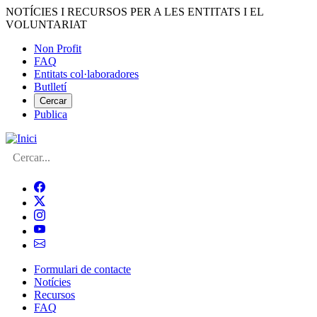
Vés
NOTÍCIES I RECURSOS PER A LES ENTITATS I EL
al
VOLUNTARIAT
contingut
Non Profit
FAQ
Menú
Entitats col·laboradores
del
Butlletí
compte
Cercar
Publica
d'usuari
Cerca
Formulari de contacte
Notícies
Navegació
Recursos
principal
FAQ