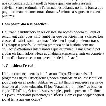
nos concentrats durant molt de temps quan ens interessa una
activitat. Sense estimular a l'alumnat i estudiants, no hi ha forma que
puguin romandre concentrats durant 45 minuts asseguts en els seus
pupitres.
Com portar-ho a la pràctica?
Utilitzant la ludificació en les classes, no només podem millorar el
rendiment dels joves, sinó també fer que participin més a classe. Les
classes d'història són una situació ideal en la qual pot demostrar-se
l'ús d'aquest procés. La pròpia premissa de la història com una
col·lecció d'històries interessants i que estimulen la imaginació pot
ajudar els facilitadors. Heus aquí alguns elements a tenir en compte a
l'hora d'embarcar-se en una aventura de ludificació.
1. Considera l'escala
Un bon començament és ludificar una lliçó. Els materials del
programa Digital Historytelling poden ajudar-te en aquest sentit: els
jocs creats en ell poden utilitzar-se durant lliçons senceres i servir de
base per al procés educatiu. El joc "Paraules prohibides" es basa en
el joc "Tabú" i, gràcies a les seves regles, podem presentar fàcilment
als joves importants personatges històrics. Com es pot adaptar aquest
joc al tema que ens ocupa?