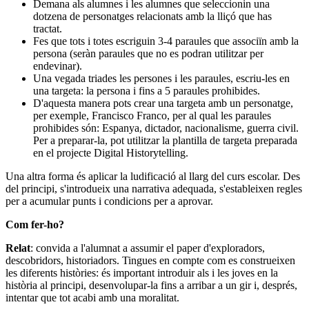
Demana als alumnes i les alumnes que seleccionin una
dotzena de personatges relacionats amb la lliçó que has
tractat.
Fes que tots i totes escriguin 3-4 paraules que associïn amb la
persona (seràn paraules que no es podran utilitzar per
endevinar).
Una vegada triades les persones i les paraules, escriu-les en
una targeta: la persona i fins a 5 paraules prohibides.
D'aquesta manera pots crear una targeta amb un personatge,
per exemple, Francisco Franco, per al qual les paraules
prohibides són: Espanya, dictador, nacionalisme, guerra civil.
Per a preparar-la, pot utilitzar la plantilla de targeta preparada
en el projecte Digital Historytelling.
Una altra forma és aplicar la ludificació al llarg del curs escolar. Des
del principi, s'introdueix una narrativa adequada, s'estableixen regles
per a acumular punts i condicions per a aprovar.
Com fer-ho?
Relat
: convida a l'alumnat a assumir el paper d'exploradors,
descobridors, historiadors. Tingues en compte com es construeixen
les diferents històries: és important introduir als i les joves en la
història al principi, desenvolupar-la fins a arribar a un gir i, després,
intentar que tot acabi amb una moralitat.