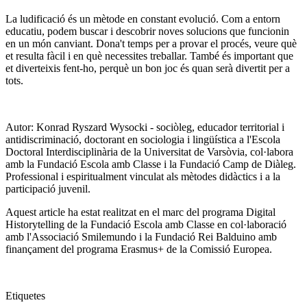
La ludificació és un mètode en constant evolució. Com a entorn
educatiu, podem buscar i descobrir noves solucions que funcionin
en un món canviant. Dona't temps per a provar el procés, veure què
et resulta fàcil i en què necessites treballar. També és important que
et diverteixis fent-ho, perquè un bon joc és quan serà divertit per a
tots.
Autor: Konrad Ryszard Wysocki - sociòleg, educador territorial i
antidiscriminació, doctorant en sociologia i lingüística a l'Escola
Doctoral Interdisciplinària de la Universitat de Varsòvia, col·labora
amb la Fundació Escola amb Classe i la Fundació Camp de Diàleg.
Professional i espiritualment vinculat als mètodes didàctics i a la
participació juvenil.
Aquest article ha estat realitzat en el marc del programa Digital
Historytelling de la Fundació Escola amb Classe en col·laboració
amb l'Associació Smilemundo i la Fundació Rei Balduino amb
finançament del programa Erasmus+ de la Comissió Europea.
Etiquetes