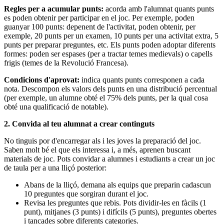
Regles per a acumular punts:
acorda amb l'alumnat quants punts
es poden obtenir per participar en el joc. Per exemple, poden
guanyar 100 punts: depenent de l'activitat, poden obtenir, per
exemple, 20 punts per un examen, 10 punts per una activitat extra, 5
punts per preparar preguntes, etc. Els punts poden adoptar diferents
formes: poden ser espases (per a tractar temes medievals) o capells
frigis (temes de la Revolució Francesa).
Condicions d'aprovat:
indica quants punts corresponen a cada
nota. Descompon els valors dels punts en una distribució percentual
(per exemple, un alumne obté el 75% dels punts, per la qual cosa
obté una qualificació de notable).
2. Convida al teu alumnat a crear continguts
No tinguis por d'encarregar als i les joves la preparació del joc.
Saben molt bé el que els interessa i, a més, aprenen buscant
materials de joc. Pots convidar a alumnes i estudiants a crear un joc
de taula per a una lliçó posterior:
Abans de la lliçó, demana als equips que preparin cadascun
10 preguntes que sorgiran durant el joc.
Revisa les preguntes que rebis. Pots dividir-les en fàcils (1
punt), mitjanes (3 punts) i difícils (5 punts), preguntes obertes
i tancades sobre diferents categories.