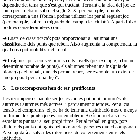
dependre del tema que s'estigui tractant. Tornant a la idea del joc de
taula per a debatre sobre el segle XIX, per exemple, 5 punts
corresponen a una fàbrica i podràs utilitzar-los per al següent joc
(per exemple, sobre la migració del camp a les ciutats). A part d'això,
podries considerar idees com:
➔ Llista de classificació: pots proporcionar a l'alumnat una
classificació dels punts que reben. Això augmenta la competència, la
qual cosa pot mobilitzar el treball.
➔ Insígnies: per aconseguir uns certs nivells (per exemple, rebre un
determinat nombre de punts), els alumnes reben una insígnia de
pioner(s) del treball, que els permet rebre, per exemple, un extra de
"no preparat per a una lliçó".
5. Les recompenses han de ser gratificants
Les recompenses han de ser justes -no es pot puntuar només als
alumnes i alumnes més actives- i parcialment diferides. Per a cla
tensió i el compromís, el joc ha de tenir una distribució més o menys
uniforme dels punts que es poden obtenir. Això permet als i les
estudiants puntuar al seu propi ritme. Per al treball en grup, pots
dividir els punts obtinguts pel nombre de persones que el componen.
Això ajudarà a salvar les diferències de coneixements entre els
individus.