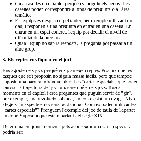
Crea caselles en el tauler perquè es moguin els peons. Les
caselles poden correspondre al tipus de pregunta o a l'àrea
temàtica.
Els equips es desplacen pel tauler, per exemple utilitzant un
dau, i responen a una pregunta en entrar en una casella. En
entrar en un espai concret, l'equip pot decidir el nivell de
dificultat de la pregunta.
Quan l'equip no sap la resposta, la pregunta pot passar a un
altre grup.
3. Els reptes ens fiquen en el joc!
Ens agraden els jocs perquè ens plantegen reptes. Procura que les
tasques que se't proposin no siguin massa fàcils, però que tampoc
suposin una barrera infranquejable. Les "cartes especials" que poden
canviar la trajectòria del joc funcionen bé en els jocs. Busca
moments en el capítol i crea preguntes que puguin servir de "gir",
per exemple, una revolució sobtada, un cop d'estat, una vaga. Això
afegeix un aspecte emocional addicional. Com es poden utilitzar les
"cartes especials"? Prenguem l'exemple del joc de taula de l'apartat
anterior. Suposem que estem parlant del segle XIX.
Determina en quins moments pots aconseguir una carta especial,
podria ser: