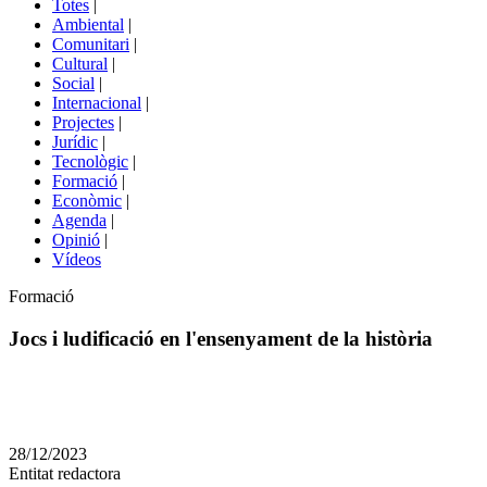
Totes
|
menú
Ambiental
|
de
Comunitari
|
portals
Cultural
|
Social
|
Internacional
|
Projectes
|
Jurídic
|
Tecnològic
|
Formació
|
Econòmic
|
Agenda
|
Opinió
|
Vídeos
Àmbit
Formació
de
la
Jocs i ludificació en l'ensenyament de la història
notícia
Comparteix
Compartir
en
28/12/2023
altres
Entitat redactora