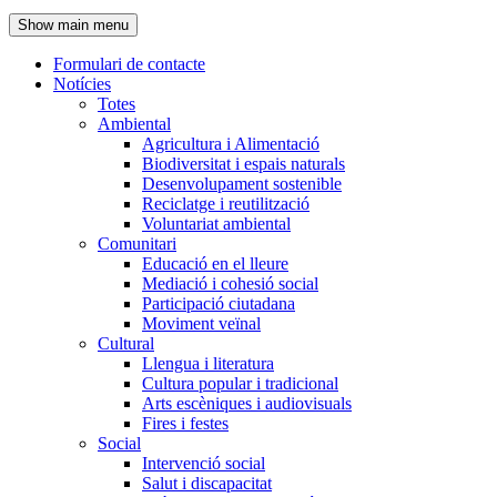
de
Show main menu
l'encapçalament
Formulari de contacte
Notícies
Navegació
Totes
principal
Ambiental
Agricultura i Alimentació
Biodiversitat i espais naturals
Desenvolupament sostenible
Reciclatge i reutilització
Voluntariat ambiental
Comunitari
Educació en el lleure
Mediació i cohesió social
Participació ciutadana
Moviment veïnal
Cultural
Llengua i literatura
Cultura popular i tradicional
Arts escèniques i audiovisuals
Fires i festes
Social
Intervenció social
Salut i discapacitat