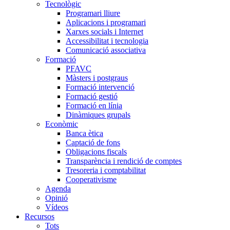
Tecnològic
Programari lliure
Aplicacions i programari
Xarxes socials i Internet
Accessibilitat i tecnologia
Comunicació associativa
Formació
PFAVC
Màsters i postgraus
Formació intervenció
Formació gestió
Formació en línia
Dinàmiques grupals
Econòmic
Banca ètica
Captació de fons
Obligacions fiscals
Transparència i rendició de comptes
Tresoreria i comptabilitat
Cooperativisme
Agenda
Opinió
Vídeos
Recursos
Tots