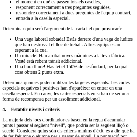
el moment en què es passen tots els caselles,
responent correctament a tres preguntes seguides,
respondre correctament a dues preguntes de l'equip contrari,
entrada a la casella especial.
Determinar quin serà l'argument de la carta i el que provocarà:
Una vaga laboral sobtada! Estàs darrere d'una vaga de ludites
que han destrossat el lloc de treball. Altres equips estan
esperant a la cua.
Un miracle! Han arribat noves màquines a la teva fàbrica.
Vostè està rebent trànsit addicional.
Una hora lliure! Has fet el 150% de l'estàndard, per la qual
cosa obtens 2 punts extra.
Determina quan es poden utilitzar les targetes especials. Les cartes
especials negatives i positives han d'aparèixer en entrar en una
casella especial. En canvi, les cartes especials en si han de ser una
forma de recompensa per un assoliment addicional.
4. Establir nivells i criteris
La majoria dels jocs d'ordinador es basen en la regla d'acumular
punts i passar al següent "nivell", que podria ser la següent lliçó o
secció. Considera quins són els criteris mínims d'èxit, és a dir, què ha
de fer l'alumne o alumna per a passar de nivell. La puntuació pot