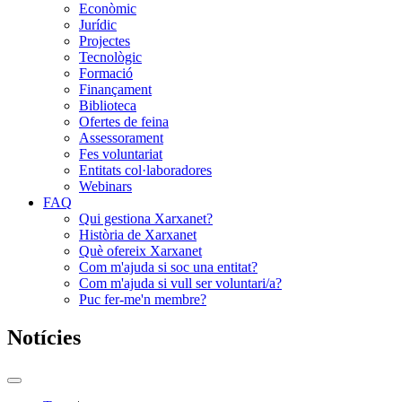
Econòmic
Jurídic
Projectes
Tecnològic
Formació
Finançament
Biblioteca
Ofertes de feina
Assessorament
Fes voluntariat
Entitats col·laboradores
Webinars
FAQ
Qui gestiona Xarxanet?
Història de Xarxanet
Què ofereix Xarxanet
Com m'ajuda si soc una entitat?
Com m'ajuda si vull ser voluntari/a?
Puc fer-me'n membre?
Notícies
Commutador
del