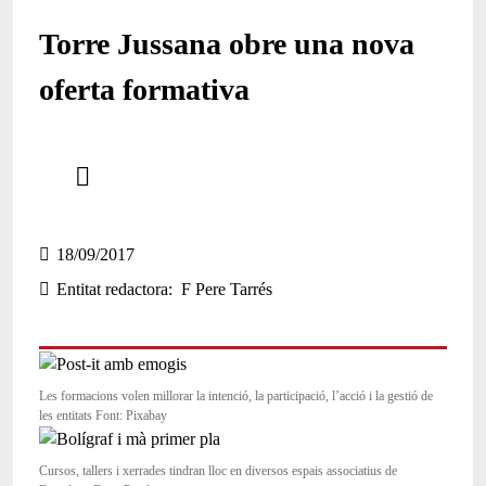
Torre Jussana obre una nova
oferta formativa
Comparteix
Compartir en altres xarxes socials
18/09/2017
Entitat redactora
F Pere Tarrés
Les formacions volen millorar la intenció, la participació, l’acció i la gestió de
les entitats Font: Pixabay
Cursos, tallers i xerrades tindran lloc en diversos espais associatius de