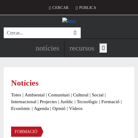
Vés al contingut
Menú del compte d'usuari
CERCAR
PUBLICA
Cerca
Navegació principal de l'encapç
notícies
recursos
Show main menu
Notícies
Totes
|
Ambiental
|
Comunitari
|
Cultural
|
Social
|
Internacional
|
Projectes
|
Jurídic
|
Tecnològic
|
Formació
|
Econòmic
|
Agenda
|
Opinió
|
Vídeos
Àmbit de la notícia
FORMACIÓ