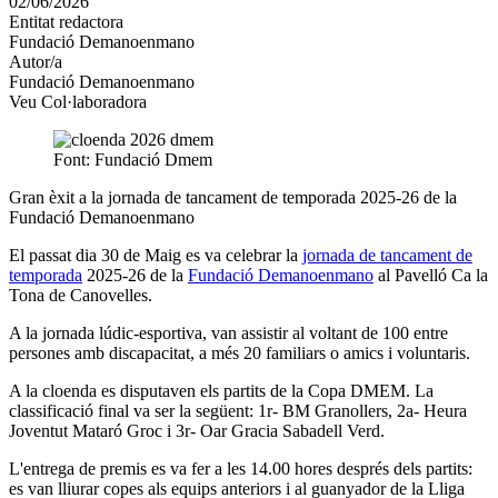
02/06/2026
altres
Entitat redactora
xarxes
Fundació Demanoenmano
socials
Autor/a
Fundació Demanoenmano
Veu Col·laboradora
Font: Fundació Dmem
Gran èxit a la jornada de tancament de temporada 2025-26 de la
Fundació Demanoenmano
El passat dia 30 de Maig es va celebrar la
jornada de tancament de
temporada
2025-26 de la
Fundació Demanoenmano
al Pavelló
Ca la
Tona
de Canovelles.
A la jornada lúdic-esportiva, van assistir al voltant de 100 entre
persones amb discapacitat, a més 20 familiars o amics i voluntaris.
A la cloenda es disputaven els partits de la Copa DMEM. La
classificació final va ser la següent: 1r- BM Granollers, 2a- Heura
Joventut Mataró Groc i 3r- Oar Gracia Sabadell Verd.
L'entrega de premis es va fer a les 14.00 hores després dels partits:
es van lliurar copes als equips anteriors i al guanyador de la Lliga