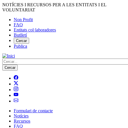
Vés
NOTÍCIES I RECURSOS PER A LES ENTITATS I EL
al
VOLUNTARIAT
contingut
Non Profit
FAQ
Menú
Entitats col·laboradores
del
Butlletí
compte
Cercar
Publica
d'usuari
Cerca
Formulari de contacte
Notícies
Navegació
Recursos
principal
FAQ