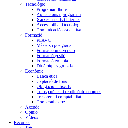
Tecnològic
Programari lliure
Aplicacions i programari
Xarxes socials i Internet
Accessibilitat i tecnologia
Comunicació associativa
Formació
PFAVC
Màsters i postgraus
Formació intervenció
Formació gestió
Formació en línia
Dinàmiques grupals
Econòmic
Banca ètica
Captació de fons
Obligacions fiscals
Transparència i rendició de comptes
Tresoreria i comptabilitat
Cooperativisme
Agenda
Opinió
Vídeos
Recursos
Tots