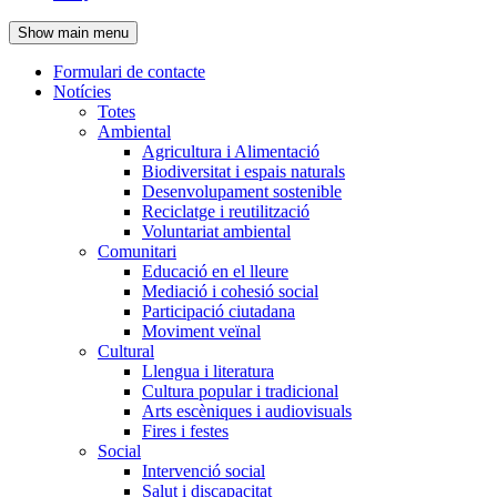
de
Show main menu
l'encapçalament
Formulari de contacte
Notícies
Navegació
Totes
principal
Ambiental
Agricultura i Alimentació
Biodiversitat i espais naturals
Desenvolupament sostenible
Reciclatge i reutilització
Voluntariat ambiental
Comunitari
Educació en el lleure
Mediació i cohesió social
Participació ciutadana
Moviment veïnal
Cultural
Llengua i literatura
Cultura popular i tradicional
Arts escèniques i audiovisuals
Fires i festes
Social
Intervenció social
Salut i discapacitat