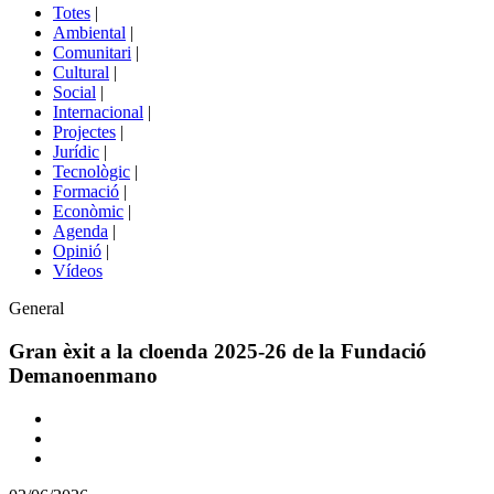
del
Totes
|
menú
Ambiental
|
de
Comunitari
|
portals
Cultural
|
Social
|
Internacional
|
Projectes
|
Jurídic
|
Tecnològic
|
Formació
|
Econòmic
|
Agenda
|
Opinió
|
Vídeos
Àmbit
General
de
la
Gran èxit a la cloenda 2025-26 de la Fundació
notícia
Demanoenmano
Comparteix
Compartir
en