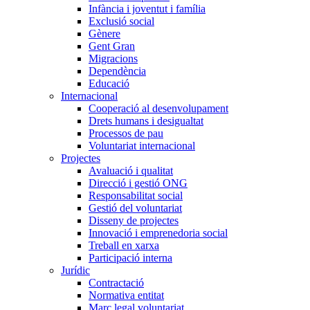
Infància i joventut i família
Exclusió social
Gènere
Gent Gran
Migracions
Dependència
Educació
Internacional
Cooperació al desenvolupament
Drets humans i desigualtat
Processos de pau
Voluntariat internacional
Projectes
Avaluació i qualitat
Direcció i gestió ONG
Responsabilitat social
Gestió del voluntariat
Disseny de projectes
Innovació i emprenedoria social
Treball en xarxa
Participació interna
Jurídic
Contractació
Normativa entitat
Marc legal voluntariat