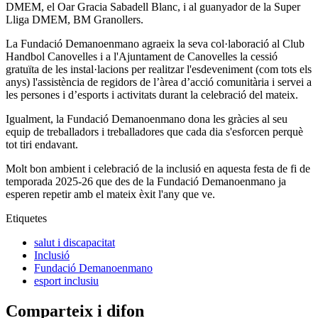
DMEM, el Oar Gracia Sabadell Blanc, i al guanyador de la Super
Lliga DMEM, BM Granollers
.
La Fundació Demanoenmano agraeix la seva col·laboració al Club
Handbol Canovelles i a l'Ajuntament de Canovelles la cessió
gratuïta de les instal·lacions per realitzar l'esdeveniment (com tots els
anys) l'assistència de regidors de l’àrea d’acció comunitària i servei a
les persones i d’esports i activitats durant la celebració del mateix.
Igualment, la Fundació Demanoenmano dona les gràcies al seu
equip de treballadors i treballadores que cada dia s'esforcen perquè
tot tiri endavant.
Molt bon ambient i celebració de la inclusió en aquesta festa de fi de
temporada 2025-26 que des de la Fundació Demanoenmano ja
esperen repetir amb el mateix èxit l'any que ve.
Etiquetes
salut i discapacitat
Inclusió
Fundació Demanoenmano
esport inclusiu
Comparteix i difon