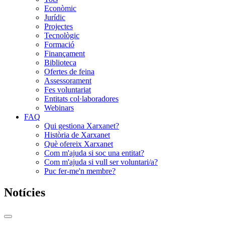
Econòmic
Jurídic
Projectes
Tecnològic
Formació
Finançament
Biblioteca
Ofertes de feina
Assessorament
Fes voluntariat
Entitats col·laboradores
Webinars
FAQ
Qui gestiona Xarxanet?
Història de Xarxanet
Què ofereix Xarxanet
Com m'ajuda si soc una entitat?
Com m'ajuda si vull ser voluntari/a?
Puc fer-me'n membre?
Notícies
Commutador