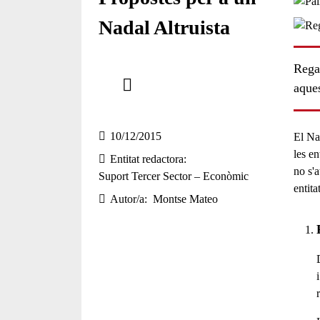
Nadal Altruista
Regal
Comparteix
aques
Compartir en altres xarxes socials
10/12/2015
El Nad
les en
Entitat redactora
no s'
Suport Tercer Sector – Econòmic
entitat
Autor/a
Montse Mateo