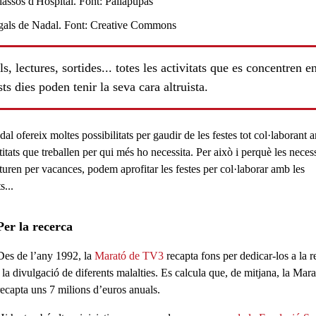
s, lectures, sortides... totes les activitats que es concentren e
ts dies poden tenir la seva cara altruista.
al ofereix moltes possibilitats per gaudir de les festes tot
col·laborant 
titats
que treballen per qui més ho necessita. Per això i perquè les necess
aturen per vacances, podem aprofitar les festes per col·laborar amb les
s...
Per la recerca
Des de l’any 1992, la
Marató de TV3
recapta fons per dedicar-los a la
r
i la divulgació de diferents malalties
. Es calcula que, de mitjana, la Mara
recapta uns 7 milions d’euros anuals.