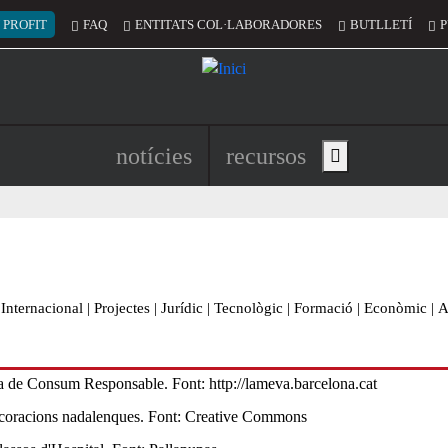
 del compte d'usuari
 PROFIT
FAQ
ENTITATS COL·LABORADORES
BUTLLETÍ
P
Navegació principal de l'encapç
notícies
recursos
Show main menu
Internacional
|
Projectes
|
Jurídic
|
Tecnològic
|
Formació
|
Econòmic
|
A