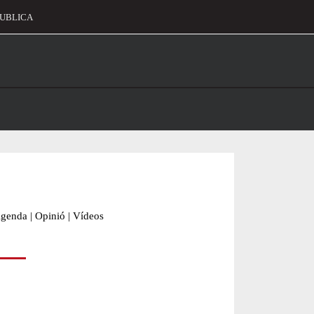
UBLICA
alament
genda
|
Opinió
|
Vídeos