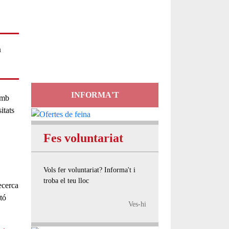
Servei
d'Assessorament
n
gratuït per a entitats
INFORMA'T
amb
itats
Fes voluntariat
Vols fer voluntariat? Informa't i
troba el teu lloc
ecerca
tó
Ves-hi