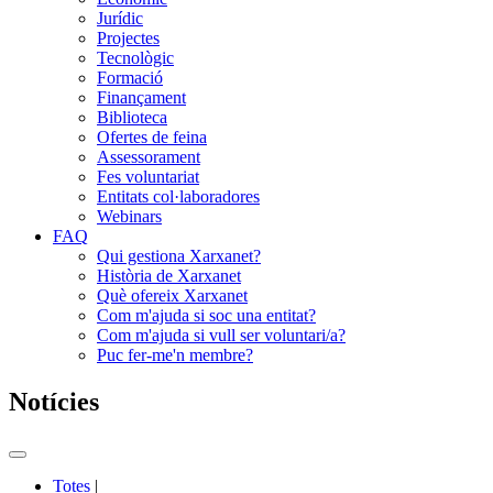
Jurídic
Projectes
Tecnològic
Formació
Finançament
Biblioteca
Ofertes de feina
Assessorament
Fes voluntariat
Entitats col·laboradores
Webinars
FAQ
Qui gestiona Xarxanet?
Història de Xarxanet
Què ofereix Xarxanet
Com m'ajuda si soc una entitat?
Com m'ajuda si vull ser voluntari/a?
Puc fer-me'n membre?
Notícies
Commutador
del
Totes
|