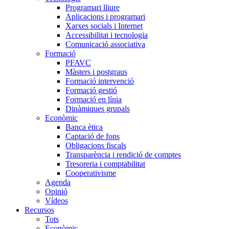
Programari lliure
Aplicacions i programari
Xarxes socials i Internet
Accessibilitat i tecnologia
Comunicació associativa
Formació
PFAVC
Màsters i postgraus
Formació intervenció
Formació gestió
Formació en línia
Dinàmiques grupals
Econòmic
Banca ètica
Captació de fons
Obligacions fiscals
Transparència i rendició de comptes
Tresoreria i comptabilitat
Cooperativisme
Agenda
Opinió
Vídeos
Recursos
Tots
Econòmic