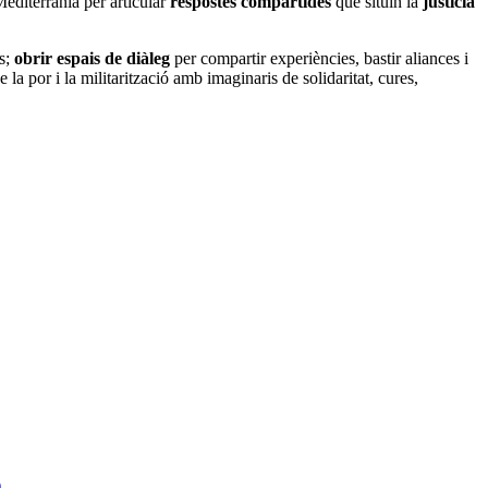
Mediterrània per articular
respostes compartides
que situïn la
justícia
s;
obrir espais de diàleg
per compartir experiències, bastir aliances i
 la por i la militarització amb imaginaris de solidaritat, cures,
)