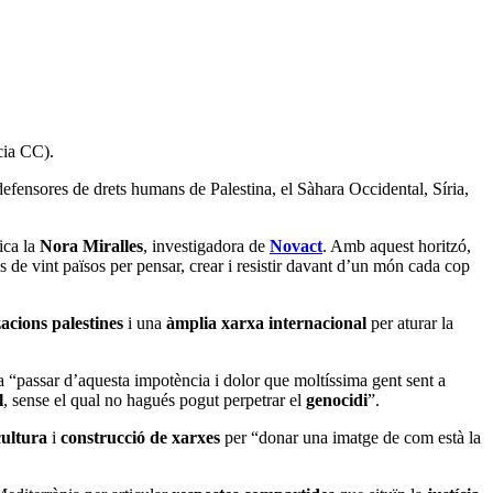
cia CC).
defensores de drets humans de Palestina, el Sàhara Occidental, Síria,
ica la
Nora Miralles
, investigadora de
Novact
. Amb aquest horitzó,
és de vint països per pensar, crear i resistir davant d’un món cada cop
acions palestines
i una
àmplia xarxa internacional
per aturar la
a a “passar d’aquesta impotència i dolor que moltíssima gent sent a
l
, sense el qual no hagués pogut perpetrar el
genocidi
”.
cultura
i
construcció de xarxes
per “donar una imatge de com està la