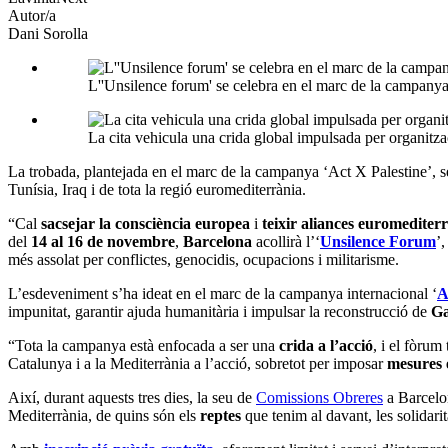
Autor/a
Dani Sorolla
L''Unsilence forum' se celebra en el marc de la campanya
La cita vehicula una crida global impulsada per organitza
La trobada, plantejada en el marc de la campanya ‘Act X Palestine’, se
Tunísia, Iraq i de tota la regió euromediterrània.
“Cal
sacsejar la consciència europea
i
teixir aliances euromediter
del
14 al 16 de novembre
,
Barcelona
acollirà l’‘
Unsilence Forum
’
més assolat per conflictes, genocidis, ocupacions i militarisme.
L’esdeveniment s’ha ideat en el marc de la campanya internacional ‘
A
impunitat, garantir ajuda humanitària i impulsar la reconstrucció de
G
“Tota la campanya està enfocada a ser una
crida a l’acció
, i el fòrum
Catalunya i a la Mediterrània a l’acció, sobretot per imposar
mesures e
Així, durant aquests tres dies, la seu de
Comissions Obreres
a Barcelo
Mediterrània, de quins són els
reptes
que tenim al davant, les solidarit