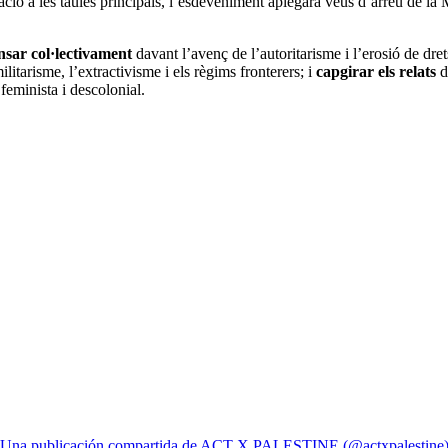
etació a les taules principals, l’esdeveniment aplegarà veus d’arreu de la 
nsar col·lectivament
davant l’avenç de l’autoritarisme i l’erosió de dret
litarisme, l’extractivisme i els règims fronterers; i
capgirar els relats
de
eminista i descolonial.
Una publicación compartida de ACT X PALESTINE (@actxpalestine