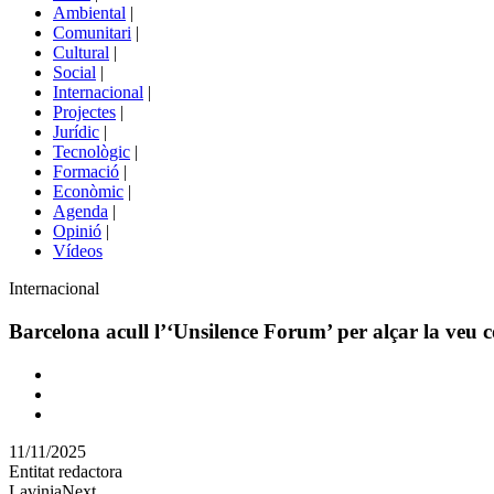
menú
Ambiental
|
de
Comunitari
|
portals
Cultural
|
Social
|
Internacional
|
Projectes
|
Jurídic
|
Tecnològic
|
Formació
|
Econòmic
|
Agenda
|
Opinió
|
Vídeos
Àmbit
Internacional
de
la
Barcelona acull l’‘Unsilence Forum’ per alçar la veu c
notícia
Comparteix
Compartir
en
11/11/2025
altres
Entitat redactora
xarxes
LaviniaNext
socials