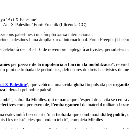
 ‘Act X Palestine’ Font: Freepik (Llicència CC).
cions palestines i una àmplia xarxa internacional. Font: Freepik (Llicèn
 celebrarà del 14 al 16 de novembre i aplegarà activistes, periodistes i 
rànies
per
passar de la impotència a l’acció i la mobilització
”, reivind
, un punt de trobada de periodistes, defensores de drets i activistes de m
ct X Palestine
’, que vehicula una
crida global
impulsada per
organitz
aza
liderada pel poble palestí.
 també”, subratlla Miralles, qui remarca que l’esperit de la cita se centr
fectives
com, per exemple,
l’embargament
de material militar a
Israe
na esdevindrà l’escenari d’una
trobada
que combinarà
diàleg polític
,
ats i les resistències que podem teixir”, completa Miralles.