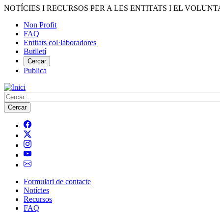
Vés
NOTÍCIES I RECURSOS PER A LES ENTITATS I EL VOLUNT
al
Non Profit
contingut
FAQ
Menú
Entitats col·laboradores
del
Butlletí
compte
Cercar
Publica
d'usuari
Cerca
Formulari de contacte
Notícies
Navegació
Recursos
principal
FAQ
de