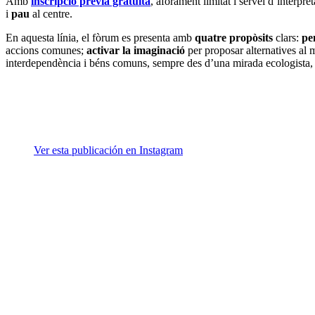
Amb
inscripció prèvia gratuïta
, aforament limitat i servei d’interpr
i
pau
al centre.
En aquesta línia, el fòrum es presenta amb
quatre propòsits
clars:
pe
accions comunes;
activar la imaginació
per proposar alternatives al mi
interdependència i béns comuns, sempre des d’una mirada ecologista, f
Ver esta publicación en Instagram