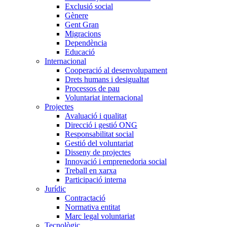
Exclusió social
Gènere
Gent Gran
Migracions
Dependència
Educació
Internacional
Cooperació al desenvolupament
Drets humans i desigualtat
Processos de pau
Voluntariat internacional
Projectes
Avaluació i qualitat
Direcció i gestió ONG
Responsabilitat social
Gestió del voluntariat
Disseny de projectes
Innovació i emprenedoria social
Treball en xarxa
Participació interna
Jurídic
Contractació
Normativa entitat
Marc legal voluntariat
Tecnològic