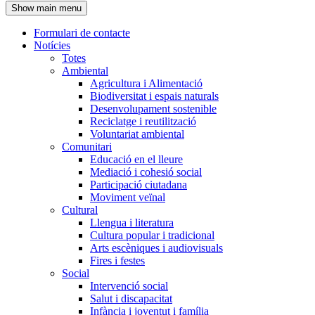
Show main menu
l'encapçalament
Formulari de contacte
Notícies
Navegació
Totes
principal
Ambiental
Agricultura i Alimentació
Biodiversitat i espais naturals
Desenvolupament sostenible
Reciclatge i reutilització
Voluntariat ambiental
Comunitari
Educació en el lleure
Mediació i cohesió social
Participació ciutadana
Moviment veïnal
Cultural
Llengua i literatura
Cultura popular i tradicional
Arts escèniques i audiovisuals
Fires i festes
Social
Intervenció social
Salut i discapacitat
Infància i joventut i família