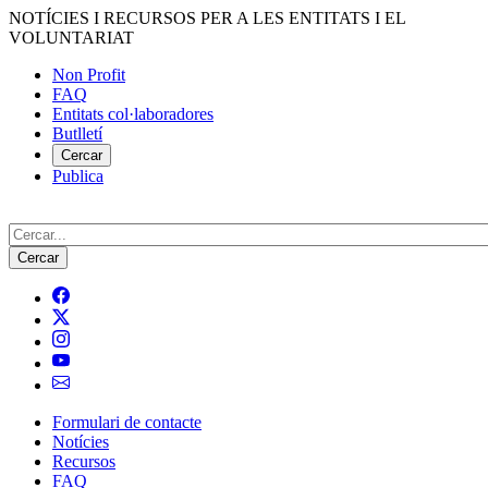
Vés
NOTÍCIES I RECURSOS PER A LES ENTITATS I EL
al
VOLUNTARIAT
contingut
Non Profit
FAQ
Menú
Entitats col·laboradores
del
Butlletí
compte
Cercar
Publica
d'usuari
Cerca
Formulari de contacte
Notícies
Navegació
Recursos
principal
FAQ