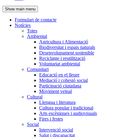
de
Show main menu
l'encapçalament
Formulari de contacte
Notícies
Navegació
Totes
principal
Ambiental
Agricultura i Alimentació
Biodiversitat i espais naturals
Desenvolupament sostenible
Reciclatge i reutilització
Voluntariat ambiental
Comunitari
Educació en el lleure
Mediació i cohesió social
Participació ciutadana
Moviment veïnal
Cultural
Llengua i literatura
Cultura popular i tradicional
Arts escèniques i audiovisuals
Fires i festes
Social
Intervenció social
Salut i discapacitat