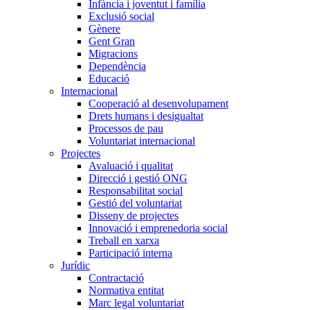
Infància i joventut i família
Exclusió social
Gènere
Gent Gran
Migracions
Dependència
Educació
Internacional
Cooperació al desenvolupament
Drets humans i desigualtat
Processos de pau
Voluntariat internacional
Projectes
Avaluació i qualitat
Direcció i gestió ONG
Responsabilitat social
Gestió del voluntariat
Disseny de projectes
Innovació i emprenedoria social
Treball en xarxa
Participació interna
Jurídic
Contractació
Normativa entitat
Marc legal voluntariat