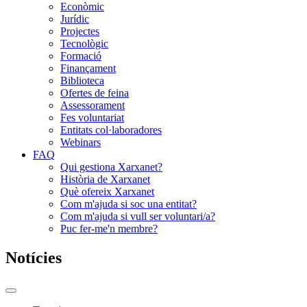
Econòmic
Jurídic
Projectes
Tecnològic
Formació
Finançament
Biblioteca
Ofertes de feina
Assessorament
Fes voluntariat
Entitats col·laboradores
Webinars
FAQ
Qui gestiona Xarxanet?
Història de Xarxanet
Què ofereix Xarxanet
Com m'ajuda si soc una entitat?
Com m'ajuda si vull ser voluntari/a?
Puc fer-me'n membre?
Notícies
Commutador
del