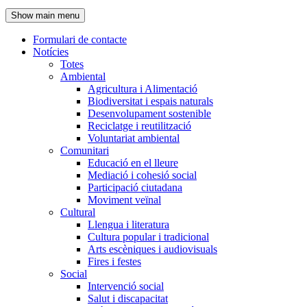
de
Show main menu
l'encapçalament
Formulari de contacte
Notícies
Navegació
Totes
principal
Ambiental
Agricultura i Alimentació
Biodiversitat i espais naturals
Desenvolupament sostenible
Reciclatge i reutilització
Voluntariat ambiental
Comunitari
Educació en el lleure
Mediació i cohesió social
Participació ciutadana
Moviment veïnal
Cultural
Llengua i literatura
Cultura popular i tradicional
Arts escèniques i audiovisuals
Fires i festes
Social
Intervenció social
Salut i discapacitat