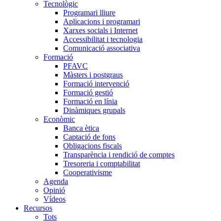
Tecnològic
Programari lliure
Aplicacions i programari
Xarxes socials i Internet
Accessibilitat i tecnologia
Comunicació associativa
Formació
PFAVC
Màsters i postgraus
Formació intervenció
Formació gestió
Formació en línia
Dinàmiques grupals
Econòmic
Banca ètica
Captació de fons
Obligacions fiscals
Transparència i rendició de comptes
Tresoreria i comptabilitat
Cooperativisme
Agenda
Opinió
Vídeos
Recursos
Tots