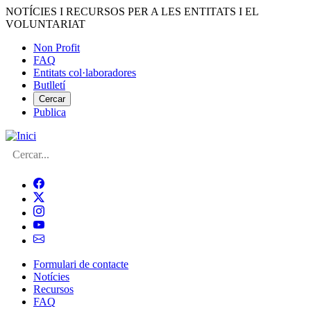
Vés
NOTÍCIES I RECURSOS PER A LES ENTITATS I EL
al
VOLUNTARIAT
contingut
Non Profit
FAQ
Menú
Entitats col·laboradores
del
Butlletí
compte
Cercar
Publica
d'usuari
Cerca
Formulari de contacte
Notícies
Navegació
Recursos
principal
FAQ