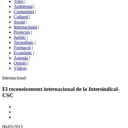
Totes
|
menú
Ambiental
|
de
Comunitari
|
portals
Cultural
|
Social
|
Internacional
|
Projectes
|
Jurídic
|
Tecnològic
|
Formació
|
Econòmic
|
Agenda
|
Opinió
|
Vídeos
Àmbit
Internacional
de
la
El reconeixement internacional de la Intersindical-
notícia
CSC
Comparteix
Compartir
en
06/03/2015
altres