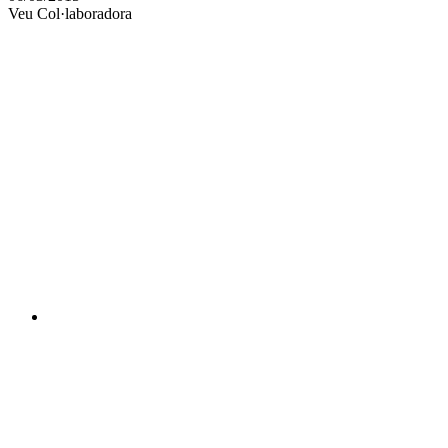
Veu Col·laboradora
xarxes
socials