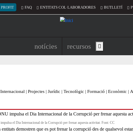
 del compte d'usuari
 PROFIT
FAQ
ENTITATS COL·LABORADORES
BUTLLETÍ
P
Navegació principal de l'encapç
notícies
recursos
Show main menu
Internacional
|
Projectes
|
Jurídic
|
Tecnològic
|
Formació
|
Econòmic
|
A
mpulsa el Dia Internacional de la Corrupció per frenar aquesta activitat. Font: CC