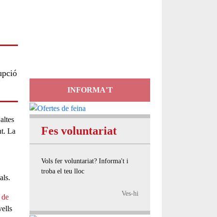
Servei
d'Assessorament
gratuït per a entitats
upció
INFORMA'T
altes
Fes voluntariat
nt. La
Vols fer voluntariat? Informa't i
troba el teu lloc
als
.
Ves-hi
 de
vells