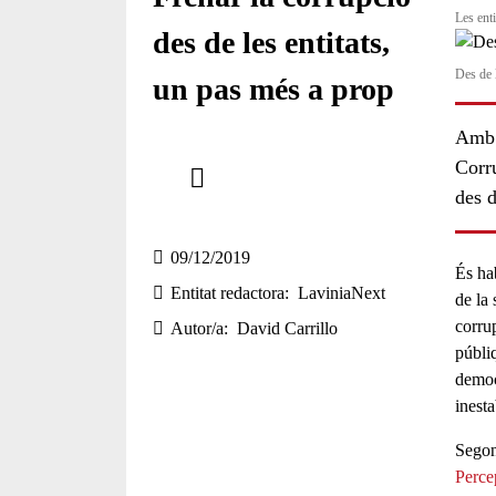
Les ent
des de les entitats,
Des de l
un pas més a prop
Amb 
Comparteix
Corr
des d
Compartir en altres xarxes socials
09/12/2019
És ha
Entitat redactora
LaviniaNext
de la 
corru
Autor/a
David Carrillo
públiq
democ
inesta
Segon
Perce