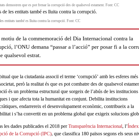
itats demostren que es pot frenar la corrupció des de qualsevol estament. Font: CC
es entitats també es lluita contra la corrupció. Font: CC
motiu de la commemoració del Dia Internacional contra la
upció, l’ONU demana “passar a l’acció” per posar fi a la corr
e qualsevol estrat.
bitual que la ciutadania associï el terme
‘corrupció’
amb les esferes més 
societat, però la realitat és que es pot combatre des de qualsevol estame
pció és un problema estructural que sorgeix de l’abús de les institucions
ues i que afecta tota la humanitat en conjunt. Debilita institucions
ràtiques, endarrereix el desenvolupament econòmic, contribueix a la
bilitat i s’ha convertit en un
problema global
que exigeix
solucions glob
s les dades publicades el 2018 per
Transparència Internacional
, l’
Índex
pció de la Corrupció (IPC)
, que classifica 180 països segons els seus ni