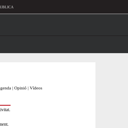
UBLICA
alament
genda
|
Opinió
|
Vídeos