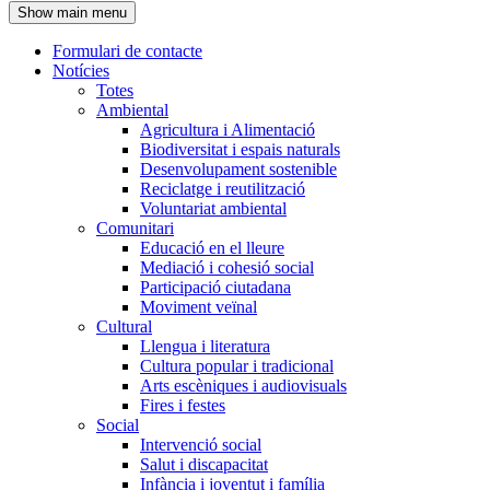
Show main menu
l'encapçalament
Formulari de contacte
Notícies
Navegació
Totes
principal
Ambiental
Agricultura i Alimentació
Biodiversitat i espais naturals
Desenvolupament sostenible
Reciclatge i reutilització
Voluntariat ambiental
Comunitari
Educació en el lleure
Mediació i cohesió social
Participació ciutadana
Moviment veïnal
Cultural
Llengua i literatura
Cultura popular i tradicional
Arts escèniques i audiovisuals
Fires i festes
Social
Intervenció social
Salut i discapacitat
Infància i joventut i família