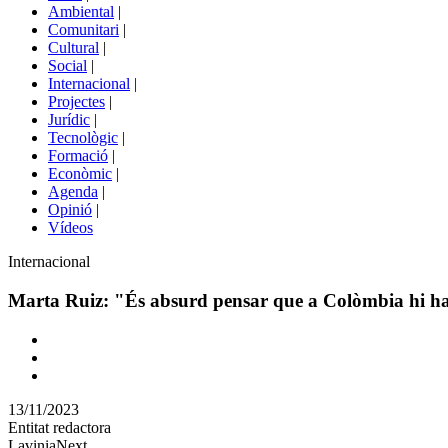
menú
Ambiental
|
de
Comunitari
|
portals
Cultural
|
Social
|
Internacional
|
Projectes
|
Jurídic
|
Tecnològic
|
Formació
|
Econòmic
|
Agenda
|
Opinió
|
Vídeos
Àmbit
Internacional
de
la
Marta Ruiz: "És absurd pensar que a Colòmbia hi ha 
notícia
Comparteix
Compartir
en
13/11/2023
altres
Entitat redactora
xarxes
LaviniaNext
socials