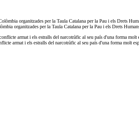
lòmbia organitzades per la Taula Catalana per la Pau i els Drets Huma
icte armat i els estralls del narcotràfic al seu país d'una forma molt e