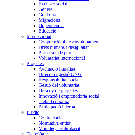
Exclusió social
Gènere
Gent Gran
Migracions
Dependència
Educació
Internacional
Cooperació al desenvolupament
Drets humans i desigualtat
Processos de pau
Voluntariat internacional
Projectes
Avaluació i qualitat
Direcció i gestió ONG
Responsabilitat social
Gestió del voluntariat
Disseny de projectes
Innovació i emprenedoria social
Treball en xarxa
Participació interna
Jurídic
Contractació
Normativa entitat
Marc legal voluntariat
Tecnològic