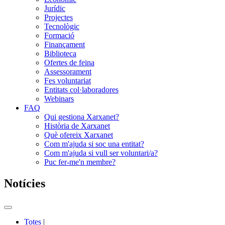
Jurídic
Projectes
Tecnològic
Formació
Finançament
Biblioteca
Ofertes de feina
Assessorament
Fes voluntariat
Entitats col·laboradores
Webinars
FAQ
Qui gestiona Xarxanet?
Història de Xarxanet
Què ofereix Xarxanet
Com m'ajuda si soc una entitat?
Com m'ajuda si vull ser voluntari/a?
Puc fer-me'n membre?
Notícies
Commutador
del
Totes
|