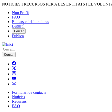
Vés
NOTÍCIES I RECURSOS PER A LES ENTITATS I EL VOLUNT
al
Non Profit
contingut
FAQ
Menú
Entitats col·laboradores
del
Butlletí
compte
Cercar
Publica
d'usuari
Cerca
Formulari de contacte
Notícies
Navegació
Recursos
principal
FAQ
de