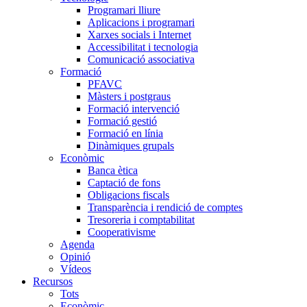
Programari lliure
Aplicacions i programari
Xarxes socials i Internet
Accessibilitat i tecnologia
Comunicació associativa
Formació
PFAVC
Màsters i postgraus
Formació intervenció
Formació gestió
Formació en línia
Dinàmiques grupals
Econòmic
Banca ètica
Captació de fons
Obligacions fiscals
Transparència i rendició de comptes
Tresoreria i comptabilitat
Cooperativisme
Agenda
Opinió
Vídeos
Recursos
Tots
Econòmic