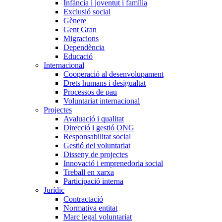
Infància i joventut i família
Exclusió social
Gènere
Gent Gran
Migracions
Dependència
Educació
Internacional
Cooperació al desenvolupament
Drets humans i desigualtat
Processos de pau
Voluntariat internacional
Projectes
Avaluació i qualitat
Direcció i gestió ONG
Responsabilitat social
Gestió del voluntariat
Disseny de projectes
Innovació i emprenedoria social
Treball en xarxa
Participació interna
Jurídic
Contractació
Normativa entitat
Marc legal voluntariat