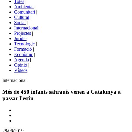
Totes
|
menú
Ambiental
|
de
Comunitari
|
portals
Cultural
|
Social
|
Internacional
|
Projectes
|
Jurídic
|
Tecnològic
|
Formació
|
Econòmic
|
Agenda
|
Opinió
|
Vídeos
Àmbit
Internacional
de
la
Més de 450 infants sahrauís venen a Catalunya a
notícia
passar l’estiu
Comparteix
Compartir
en
28/06/2019
altres