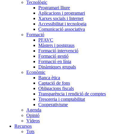
Tecnològic
Programari lliure
Aplicacions i programari
Xarxes socials i Internet
Accessibilitat i tecnologia
Comunicació associativa
Formació
PFAVC
Màsters i postgraus
Formació intervenció
Formació gestió
Formació en línia
Dinàmiques grupals
Econòmic
Banca ètica
Captació de fons
Obligacions fiscals
Transparència i rendició de comptes
Tresoreria i comptabilitat
Cooperativisme
Agenda
Opinió
Vídeos
Recursos
Tots