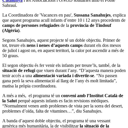
Catalunya
i les Associacions i ONGD solidàries amb el Poble
Sahrauí.
La Coordinadora de 'Vacances en pau',
Sussana Sanahujes
, explica
que aquest programa acull infants d’entre 10 i 12 anys procedents de
camps de persones refugiades
de la
província de Tindouf
(Algèria)
.
Segons Sanahujes, aquest projecte té un doble objectiu. Primer de
tot, treure els
nens i nenes d’aquests camps
durant els dos mesos
de juliol i agost on, en aquest territori, la calor pot ascendir a més de
50 graus.
El segon objectiu és fer venir els infants per treure’ls, també, de la
situació de refugi
que viuen durant l’any. “D’aquesta manera poden
tenir accés a una
alimentació variada i divertir-se
. “No passen
gana però la seva alimentació al llarg de l’any és molt limitada”,
matisa la pròpia coordinadora.
A més a més, el programa té un
conveni amb l’Institut Català de
la Salut
perquè aquests infants es facin revisions mèdiques.
“Normalment venen amb problemes de vista per la sorra del desert,
problemes d’oïda, falta de vitamines…”, diu Sanahujes.
A banda d’aquest doble objectiu, el programa té una vessant
genèrica més humanitària, la de visibilitzar
la situació de la