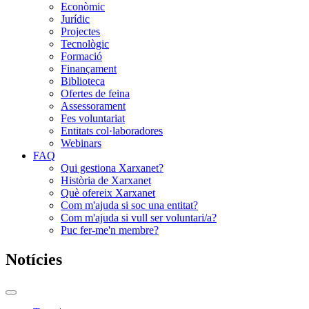
Econòmic
Jurídic
Projectes
Tecnològic
Formació
Finançament
Biblioteca
Ofertes de feina
Assessorament
Fes voluntariat
Entitats col·laboradores
Webinars
FAQ
Qui gestiona Xarxanet?
Història de Xarxanet
Què ofereix Xarxanet
Com m'ajuda si soc una entitat?
Com m'ajuda si vull ser voluntari/a?
Puc fer-me'n membre?
Notícies
Commutador
del