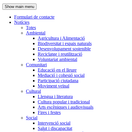
de
Show main menu
l'encapçalament
Formulari de contacte
Notícies
Navegació
Totes
principal
Ambiental
Agricultura i Alimentació
Biodiversitat i espais naturals
Desenvolupament sostenible
Reciclatge i reutilització
Voluntariat ambiental
Comunitari
Educació en el lleure
Mediació i cohesió social
Participació ciutadana
Moviment veïnal
Cultural
Llengua i literatura
Cultura popular i tradicional
Arts escèniques i audiovisuals
Fires i festes
Social
Intervenció social
Salut i discapacitat