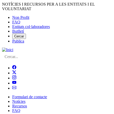
Vés
NOTÍCIES I RECURSOS PER A LES ENTITATS I EL
al
VOLUNTARIAT
contingut
Non Profit
FAQ
Menú
Entitats col·laboradores
del
Butlletí
compte
Cercar
Publica
d'usuari
Cerca
Formulari de contacte
Notícies
Navegació
Recursos
principal
FAQ