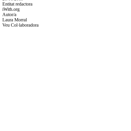
Entitat redactora
xarxes
iWith.org
socials
Autor/a
Laura Morral
Veu Col·laboradora