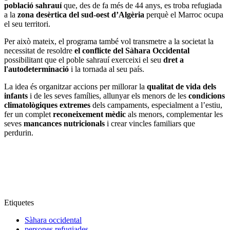
població sahrauí
que, des de fa més de 44 anys, es troba refugiada
a la
zona desèrtica del sud-oest d’Algèria
perquè el Marroc ocupa
el seu territori.
Per això mateix, el programa també vol transmetre a la societat la
necessitat de resoldre
el conflicte del Sàhara Occidental
possibilitant que el poble sahrauí exerceixi el seu
dret a
l'autodeterminació
i la tornada al seu país.
La idea és organitzar accions per millorar la
qualitat de vida dels
infants
i de les seves famílies, allunyar els menors de les
condicions
climatològiques extremes
dels campaments, especialment a l’estiu,
fer un complet
reconeixement mèdic
als menors, complementar les
seves
mancances nutricionals
i crear vincles familiars que
perdurin.
Etiquetes
Sàhara occidental
persones refugiades