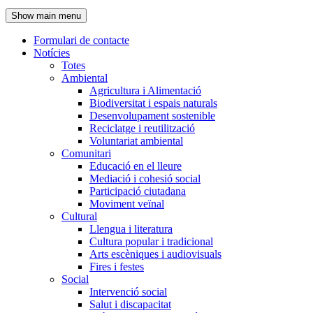
de
Show main menu
l'encapçalament
Formulari de contacte
Notícies
Navegació
Totes
principal
Ambiental
Agricultura i Alimentació
Biodiversitat i espais naturals
Desenvolupament sostenible
Reciclatge i reutilització
Voluntariat ambiental
Comunitari
Educació en el lleure
Mediació i cohesió social
Participació ciutadana
Moviment veïnal
Cultural
Llengua i literatura
Cultura popular i tradicional
Arts escèniques i audiovisuals
Fires i festes
Social
Intervenció social
Salut i discapacitat