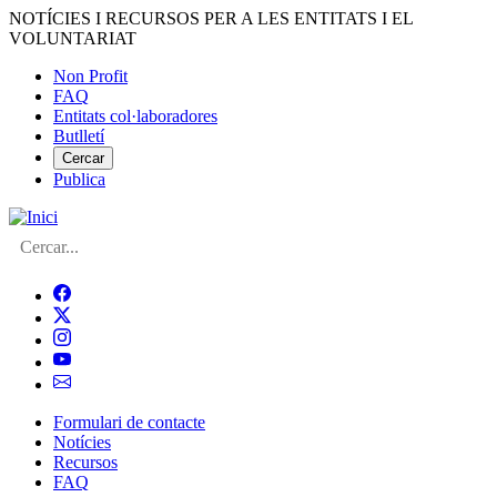
Vés
NOTÍCIES I RECURSOS PER A LES ENTITATS I EL
al
VOLUNTARIAT
contingut
Non Profit
FAQ
Menú
Entitats col·laboradores
del
Butlletí
compte
Cercar
Publica
d'usuari
Cerca
Formulari de contacte
Notícies
Navegació
Recursos
principal
FAQ