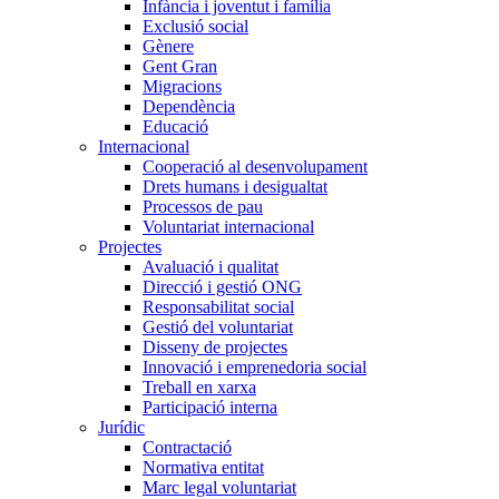
Infància i joventut i família
Exclusió social
Gènere
Gent Gran
Migracions
Dependència
Educació
Internacional
Cooperació al desenvolupament
Drets humans i desigualtat
Processos de pau
Voluntariat internacional
Projectes
Avaluació i qualitat
Direcció i gestió ONG
Responsabilitat social
Gestió del voluntariat
Disseny de projectes
Innovació i emprenedoria social
Treball en xarxa
Participació interna
Jurídic
Contractació
Normativa entitat
Marc legal voluntariat