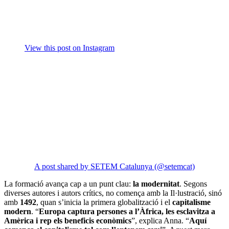
View this post on Instagram
A post shared by SETEM Catalunya (@setemcat)
La formació avança cap a un punt clau:
la modernitat
. Segons
diverses autores i autors crítics, no comença amb la Il·lustració, sinó
amb
1492
, quan s’inicia la primera globalització i el
capitalisme
modern
. “
Europa captura persones a l’Àfrica, les esclavitza a
Amèrica i rep els beneficis econòmics
”, explica Anna. “
Aquí