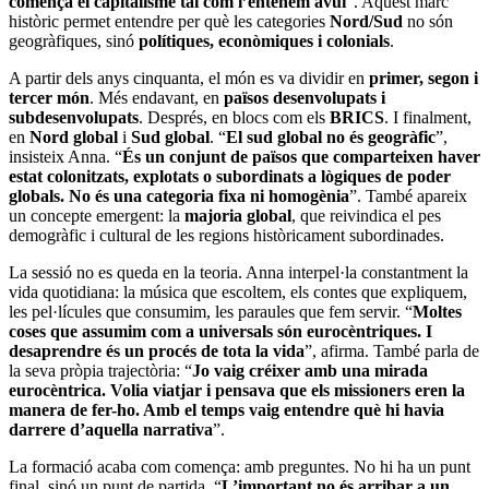
comença el capitalisme tal com l’entenem avui
”. Aquest marc
històric permet entendre per què les categories
Nord/Sud
no són
geogràfiques, sinó
polítiques, econòmiques i colonials
.
A partir dels anys cinquanta, el món es va dividir en
primer, segon i
tercer món
. Més endavant, en
països desenvolupats i
subdesenvolupats
. Després, en blocs com els
BRICS
. I finalment,
en
Nord global
i
Sud global
. “
El sud global no és geogràfic
”,
insisteix Anna. “
És un conjunt de països que comparteixen haver
estat colonitzats, explotats o subordinats a lògiques de poder
globals. No és una categoria fixa ni homogènia
”. També apareix
un concepte emergent: la
majoria global
, que reivindica el pes
demogràfic i cultural de les regions històricament subordinades.
La sessió no es queda en la teoria. Anna interpel·la constantment la
vida quotidiana: la música que escoltem, els contes que expliquem,
les pel·lícules que consumim, les paraules que fem servir. “
Moltes
coses que assumim com a universals són eurocèntriques. I
desaprendre és un procés de tota la vida
”, afirma. També parla de
la seva pròpia trajectòria: “
Jo vaig créixer amb una mirada
eurocèntrica. Volia viatjar i pensava que els missioners eren la
manera de fer-ho. Amb el temps vaig entendre què hi havia
darrere d’aquella narrativa
”.
La formació acaba com comença: amb preguntes. No hi ha un punt
final, sinó un punt de partida. “
L’important no és arribar a un