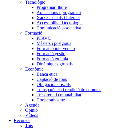
Tecnològic
Programari lliure
Aplicacions i programari
Xarxes socials i Internet
Accessibilitat i tecnologia
Comunicació associativa
Formació
PFAVC
Màsters i postgraus
Formació intervenció
Formació gestió
Formació en línia
Dinàmiques grupals
Econòmic
Banca ètica
Captació de fons
Obligacions fiscals
Transparència i rendició de comptes
Tresoreria i comptabilitat
Cooperativisme
Agenda
Opinió
Vídeos
Recursos
Tots