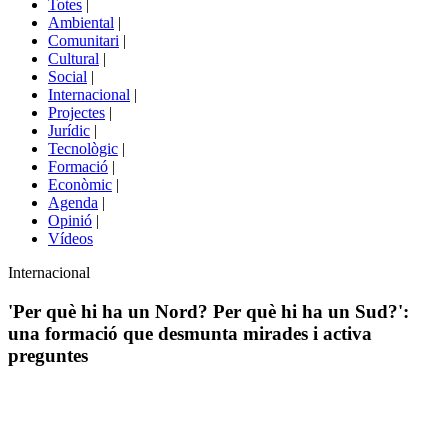
Totes
|
menú
Ambiental
|
de
Comunitari
|
portals
Cultural
|
Social
|
Internacional
|
Projectes
|
Jurídic
|
Tecnològic
|
Formació
|
Econòmic
|
Agenda
|
Opinió
|
Vídeos
Àmbit
Internacional
de
la
'Per què hi ha un Nord? Per què hi ha un Sud?':
notícia
una formació que desmunta mirades i activa
preguntes
Comparteix
Compartir