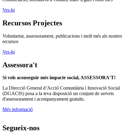
Contractació, normativa d’entitats, marc legals i molt més
Ves-hi
Recursos Projectes
Voluntariat, assessorament, publicacions i molt més als nostres
recursos
Ves-hi
Assessora't
Si vols aconseguir més impacte social, ASSESSORA'T!
La
Direcció General d’Acció Comunitària i Innovació Social
(DGACIS)
posa a la teva disposició un conjunt de serveis
d'assessorament i acompanyament gratuïts.
Més informació
Segueix-nos