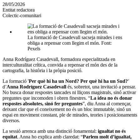
en
28/05/2026
altres
Entitat redactora
xarxes
Colectic-comunitari
socials
La formació de Casadevall sacseja mirades i ens
obliga a repensar com llegim el món. Font:
Pexels
Anna Rodríguez Casadevall, formadora especialitzada en
interculturalitat crítica, convida a repensar el món des de la
cartografia, la història i la pròpia posició.
La formació '
Per què hi ha un Nord? Per què hi ha un Sud?
'
d’
Anna Rodríguez Casadevall
és, sobretot, una invitació a pensar.
No busca donar respostes tancades ni lliçons magistrals, sinó activar
preguntes que incomoden i obren finestres. “
La idea no és donar
respostes absolutes, sinó fer preguntes
”, diu Anna al començar,
deixant clar que el coneixement no és un bloc immutable, sinó un
espai en moviment constant, ple de mirades, teories i posicionaments
diversos.
La sessió arrenca amb una distinció fonamental:
igualtat no és
equitat
. Anna ho explica amb claredat: “
Parlem molt d’igualtat,