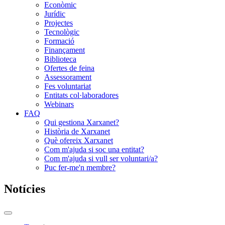
Econòmic
Jurídic
Projectes
Tecnològic
Formació
Finançament
Biblioteca
Ofertes de feina
Assessorament
Fes voluntariat
Entitats col·laboradores
Webinars
FAQ
Qui gestiona Xarxanet?
Història de Xarxanet
Què ofereix Xarxanet
Com m'ajuda si soc una entitat?
Com m'ajuda si vull ser voluntari/a?
Puc fer-me'n membre?
Notícies
Commutador
del