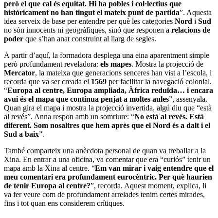
però el que cal és equitat. Hi ha pobles i col·lectius que
històricament no han tingut el mateix punt de partida
”. Aquesta
idea serveix de base per entendre per què les categories
Nord
i
Sud
no són innocents ni geogràfiques, sinó que responen a
relacions de
poder
que s’han anat construint al llarg de segles.
A partir d’aquí, la formadora desplega una eina aparentment simple
però profundament reveladora:
els mapes
. Mostra la projecció de
Mercator
, la mateixa que generacions senceres han vist a l’escola, i
recorda que va ser creada el
1569
per facilitar la navegació colonial.
“
Europa al centre, Europa ampliada, Àfrica reduïda… i encara
avui és el mapa que continua penjat a moltes aules
”, assenyala.
Quan gira el mapa i mostra la projecció invertida, algú diu que “està
al revés”. Anna respon amb un somriure: “
No està al revés. Està
diferent. Som nosaltres que hem après que el Nord és a dalt i el
Sud a baix
”.
També comparteix una anècdota personal de quan va treballar a la
Xina. En entrar a una oficina, va comentar que era “curiós” tenir un
mapa amb la Xina al centre. “
Em van mirar i vaig entendre que el
meu comentari era profundament eurocèntric. Per què haurien
de tenir Europa al centre?
”, recorda. Aquest moment, explica, li
va fer veure com de profundament arrelades tenim certes mirades,
fins i tot quan ens considerem crítiques.