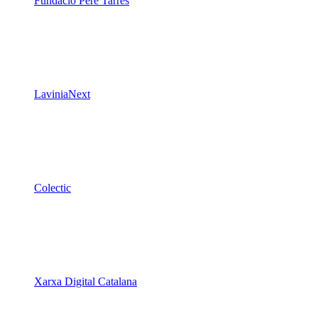
Fundació Pere Tarrés
LaviniaNext
Colectic
Xarxa Digital Catalana