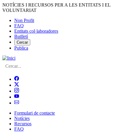
Vés
NOTÍCIES I RECURSOS PER A LES ENTITATS I EL
al
VOLUNTARIAT
contingut
Non Profit
FAQ
Menú
Entitats col·laboradores
del
Butlletí
compte
Cercar
Publica
d'usuari
Cerca
Formulari de contacte
Notícies
Navegació
Recursos
principal
FAQ