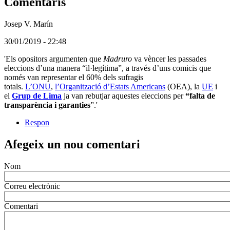
Comentaris
Josep V. Marín
(Usuari
30/01/2019 - 22:48
no
'Els opositors argumenten que
Madruro
va vèncer les passades
registrat)
eleccions d’una manera “il·legítima”, a través d’uns comicis que
només van representar el 60% dels sufragis
totals.
L’ONU
,
l’Organització d’Estats Americans
(OEA), la
UE
i
el
Grup de Lima
ja van rebutjar aquestes eleccions per
“falta de
transparència i garanties
”.'
Respon
Afegeix un nou comentari
Nom
Correu electrònic
Comentari