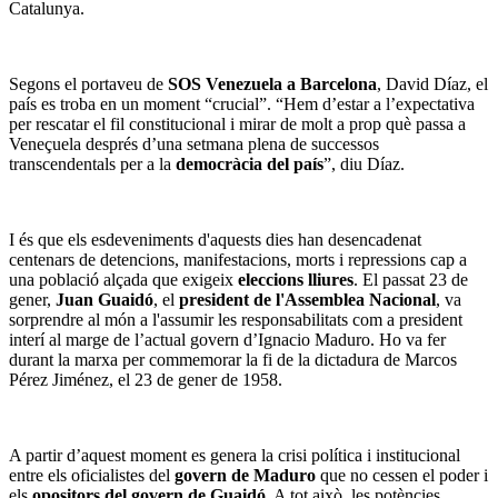
Catalunya.
Segons el portaveu de
SOS Venezuela a Barcelona
, David Díaz, el
país es troba en un moment “crucial”. “Hem d’estar a l’expectativa
per rescatar el fil constitucional i mirar de molt a prop què passa a
Veneçuela després d’una setmana plena de successos
transcendentals per a la
democràcia del país
”, diu Díaz.
I és que els esdeveniments d'aquests dies han desencadenat
centenars de detencions, manifestacions, morts i repressions cap a
una població alçada que exigeix
eleccions lliures
. El passat 23 de
gener,
Juan Guaidó
, el
president de l'Assemblea Nacional
, va
sorprendre al món a l'assumir les responsabilitats com a president
interí al marge de l’actual govern d’Ignacio Maduro. Ho va fer
durant la marxa per commemorar la fi de la dictadura de Marcos
Pérez Jiménez, el 23 de gener de 1958.
A partir d’aquest moment es genera la crisi política i institucional
entre els oficialistes del
govern de Maduro
que no cessen el poder i
els
opositors del govern de Guaidó
. A tot això, les potències