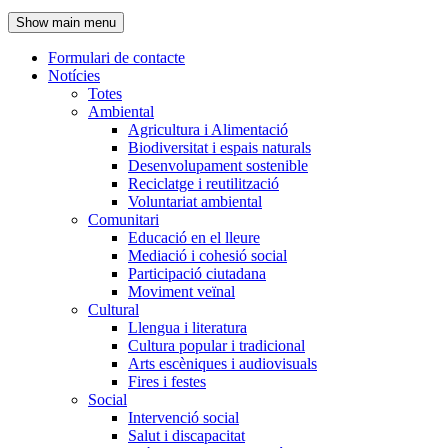
de
Show main menu
l'encapçalament
Formulari de contacte
Notícies
Navegació
Totes
principal
Ambiental
Agricultura i Alimentació
Biodiversitat i espais naturals
Desenvolupament sostenible
Reciclatge i reutilització
Voluntariat ambiental
Comunitari
Educació en el lleure
Mediació i cohesió social
Participació ciutadana
Moviment veïnal
Cultural
Llengua i literatura
Cultura popular i tradicional
Arts escèniques i audiovisuals
Fires i festes
Social
Intervenció social
Salut i discapacitat