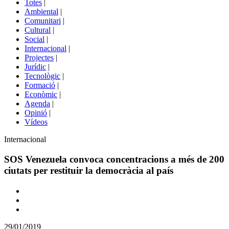
Totes
|
menú
Ambiental
|
de
Comunitari
|
portals
Cultural
|
Social
|
Internacional
|
Projectes
|
Jurídic
|
Tecnològic
|
Formació
|
Econòmic
|
Agenda
|
Opinió
|
Vídeos
Àmbit
Internacional
de
la
SOS Venezuela convoca concentracions a més de 200
notícia
ciutats per restituir la democràcia al país
Comparteix
Compartir
en
29/01/2019
altres