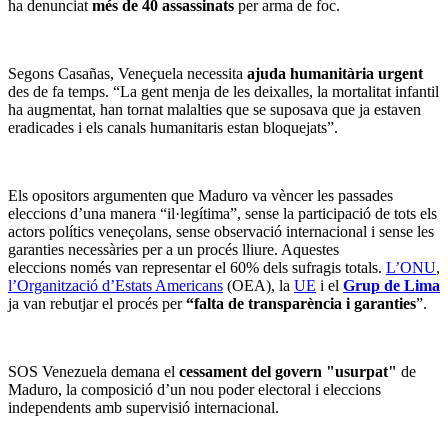
ha denunciat
més de 40 assassinats
per arma de foc.
Segons Casañas, Veneçuela necessita
ajuda humanitària urgent
des de fa temps. “La gent menja de les deixalles, la mortalitat infantil
ha augmentat, han tornat malalties que se suposava que ja estaven
eradicades i els canals humanitaris estan bloquejats”.
Els opositors argumenten que Maduro va vèncer les passades
eleccions d’una manera “il·legítima”, sense la participació de tots els
actors polítics veneçolans, sense observació internacional i sense les
garanties necessàries per a un procés lliure. Aquestes
eleccions només van representar el 60% dels sufragis totals.
L’ONU
,
l’Organització d’Estats Americans
(OEA), la
UE
i el
Grup de Lima
ja van rebutjar el procés per
“falta de transparència i garanties
”.
SOS Venezuela demana el
cessament del govern "usurpat"
de
Maduro, la composició d’un nou poder electoral i eleccions
independents amb supervisió internacional.