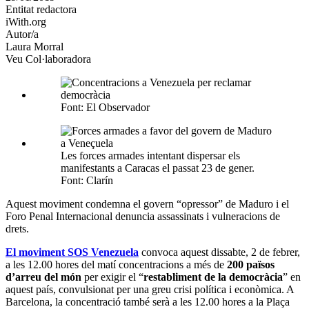
Entitat redactora
xarxes
iWith.org
socials
Autor/a
Laura Morral
Veu Col·laboradora
Font: El Observador
Les forces armades intentant dispersar els
manifestants a Caracas el passat 23 de gener.
Font: Clarín
Aquest moviment condemna el govern “opressor” de Maduro i el
Foro Penal Internacional denuncia assassinats i vulneracions de
drets.
El moviment SOS Venezuela
convoca aquest dissabte, 2 de febrer,
a les 12.00 hores del matí concentracions a més de
200 països
d’arreu del món
per exigir el “
restabliment de la democràcia
” en
aquest país, convulsionat per una greu crisi política i econòmica. A
Barcelona, la concentració també serà a les 12.00 hores a la Plaça