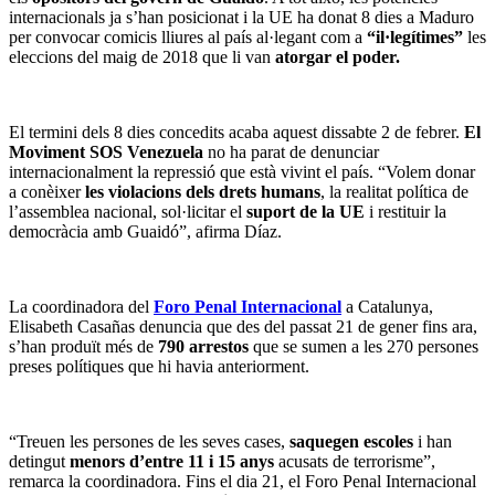
internacionals ja s’han posicionat i la UE ha donat 8 dies a Maduro
per convocar comicis lliures al país al·legant com a
“il·legítimes”
les
eleccions del maig de 2018 que li van
atorgar el poder.
El termini dels 8 dies concedits acaba aquest dissabte 2 de febrer.
El
Moviment SOS Venezuela
no ha parat de denunciar
internacionalment la repressió que està vivint el país. “Volem donar
a conèixer
les violacions dels drets humans
, la realitat política de
l’assemblea nacional, sol·licitar el
suport de la UE
i restituir la
democràcia amb Guaidó”, afirma Díaz.
La coordinadora del
Foro Penal Internacional
a Catalunya,
Elisabeth Casañas denuncia que des del passat 21 de gener fins ara,
s’han produït més de
790 arrestos
que se sumen a les 270 persones
preses polítiques que hi havia anteriorment.
“Treuen les persones de les seves cases,
saquegen escoles
i han
detingut
menors d’entre 11 i 15 anys
acusats de terrorisme”,
remarca la coordinadora. Fins el dia 21, el Foro Penal Internacional