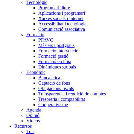
Tecnològic
Programari lliure
Aplicacions i programari
Xarxes socials i Internet
Accessibilitat i tecnologia
Comunicació associativa
Formació
PFAVC
Màsters i postgraus
Formació intervenció
Formació gestió
Formació en línia
Dinàmiques grupals
Econòmic
Banca ètica
Captació de fons
Obligacions fiscals
Transparència i rendició de comptes
Tresoreria i comptabilitat
Cooperativisme
Agenda
Opinió
Vídeos
Recursos
Tots