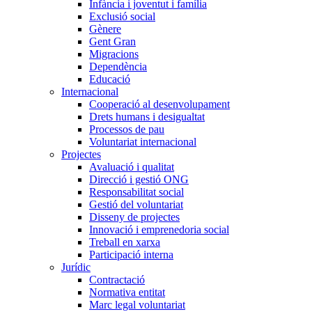
Infància i joventut i família
Exclusió social
Gènere
Gent Gran
Migracions
Dependència
Educació
Internacional
Cooperació al desenvolupament
Drets humans i desigualtat
Processos de pau
Voluntariat internacional
Projectes
Avaluació i qualitat
Direcció i gestió ONG
Responsabilitat social
Gestió del voluntariat
Disseny de projectes
Innovació i emprenedoria social
Treball en xarxa
Participació interna
Jurídic
Contractació
Normativa entitat
Marc legal voluntariat