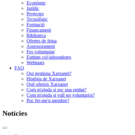
Econòmic
Jurídic
Projectes
Tecnològic
Formació
Finançament
Biblioteca
Ofertes de feina
Assessorament
Fes voluntariat
Entitats col·laboradores
Webinars
FAQ
Qui gestiona Xarxanet?
Història de Xarxanet
Què ofereix Xarxanet
Com m'ajuda si soc una entitat?
Com m'ajuda si vull ser voluntari/a?
Puc fer-me'n membre?
Notícies
Commutador
del