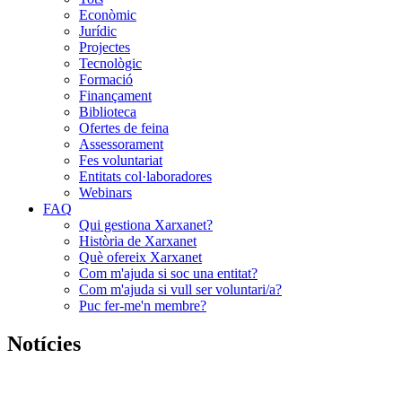
Econòmic
Jurídic
Projectes
Tecnològic
Formació
Finançament
Biblioteca
Ofertes de feina
Assessorament
Fes voluntariat
Entitats col·laboradores
Webinars
FAQ
Qui gestiona Xarxanet?
Història de Xarxanet
Què ofereix Xarxanet
Com m'ajuda si soc una entitat?
Com m'ajuda si vull ser voluntari/a?
Puc fer-me'n membre?
Notícies
Commutador