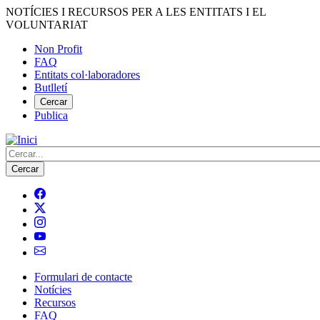
Vés
NOTÍCIES I RECURSOS PER A LES ENTITATS I EL
al
VOLUNTARIAT
contingut
Non Profit
FAQ
Menú
Entitats col·laboradores
del
Butlletí
compte
Cercar
Publica
d'usuari
Cerca
Formulari de contacte
Notícies
Navegació
Recursos
principal
FAQ