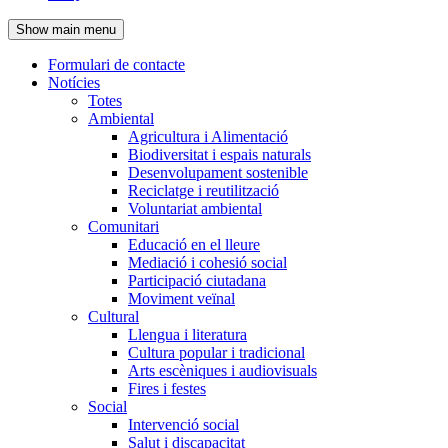
de
Show main menu
l'encapçalament
Formulari de contacte
Notícies
Navegació
Totes
principal
Ambiental
Agricultura i Alimentació
Biodiversitat i espais naturals
Desenvolupament sostenible
Reciclatge i reutilització
Voluntariat ambiental
Comunitari
Educació en el lleure
Mediació i cohesió social
Participació ciutadana
Moviment veïnal
Cultural
Llengua i literatura
Cultura popular i tradicional
Arts escèniques i audiovisuals
Fires i festes
Social
Intervenció social
Salut i discapacitat