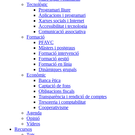
Tecnològic
Programari lliure
Aplicacions i programari
Xarxes socials i Internet
Accessibilitat i tecnologia
Comunicació associativa
Formació
PFAVC
Màsters i postgraus
Formació intervenció
Formació gestió
Formació en línia
Dinàmiques grupals
Econòmic
Banca ètica
Captació de fons
Obligacions fiscals
Transparència i rendició de comptes
Tresoreria i comptabilitat
Cooperativisme
Agenda
Opinió
Vídeos
Recursos
Tots