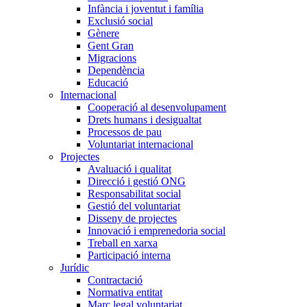
Infància i joventut i família
Exclusió social
Gènere
Gent Gran
Migracions
Dependència
Educació
Internacional
Cooperació al desenvolupament
Drets humans i desigualtat
Processos de pau
Voluntariat internacional
Projectes
Avaluació i qualitat
Direcció i gestió ONG
Responsabilitat social
Gestió del voluntariat
Disseny de projectes
Innovació i emprenedoria social
Treball en xarxa
Participació interna
Jurídic
Contractació
Normativa entitat
Marc legal voluntariat