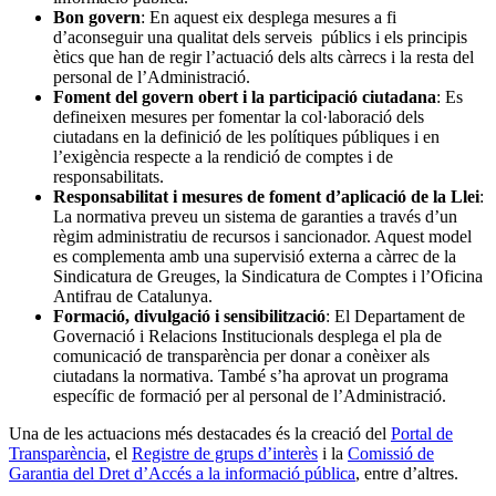
Bon govern
: En aquest eix desplega mesures a fi
d’aconseguir una qualitat dels serveis públics i els principis
ètics que han de regir l’actuació dels alts càrrecs i la resta del
personal de l’Administració.
Foment del govern obert i la participació ciutadana
: Es
defineixen mesures per fomentar la col·laboració dels
ciutadans en la definició de les polítiques públiques i en
l’exigència respecte a la rendició de comptes i de
responsabilitats.
Responsabilitat i mesures de foment d’aplicació de la Llei
:
La normativa preveu un sistema de garanties a través d’un
règim administratiu de recursos i sancionador. Aquest model
es complementa amb una supervisió externa a càrrec de la
Sindicatura de Greuges, la Sindicatura de Comptes i l’Oficina
Antifrau de Catalunya.
Formació, divulgació i sensibilització
: El Departament de
Governació i Relacions Institucionals desplega el pla de
comunicació de transparència per donar a conèixer als
ciutadans la normativa. També s’ha aprovat un programa
específic de formació per al personal de l’Administració.
Una de les actuacions més destacades és la creació del
Portal de
Transparència
, el
Registre de grups d’interès
i la
Comissió de
Garantia del Dret d’Accés a la informació pública
, entre d’altres.