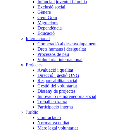
Infància i joventut i família
Exclusió social
Gènere
Gent Gran
Migracions
Dependència
Educació
Internacional
Cooperació al desenvolupament
Drets humans i desigualtat
Processos de pau
Voluntariat internacional
Projectes
Avaluació i qualitat
Direcció i gestió ONG
Responsabilitat social
Gestió del voluntariat
Disseny de projectes
Innovació i emprenedoria social
Treball en xarxa
Participació interna
Jurídic
Contractació
Normativa entitat
Marc legal voluntariat