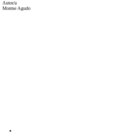
altres
Autor/a
xarxes
Montse Agudo
socials