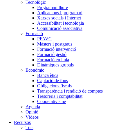
Tecnològic
Programari lliure
Aplicacions i programari
Xarxes socials i Internet
Accessibilitat i tecnologia
Comunicació associativa
Formació
PFAVC
Màsters i postgraus
Formació intervenció
Formació gestió
Formació en línia
Dinàmiques grupals
Econòmic
Banca ètica
Captació de fons
Obligacions fiscals
Transparència i rendició de comptes
Tresoreria i comptabilitat
Cooperativisme
Agenda
Opinió
Vídeos
Recursos
Tots