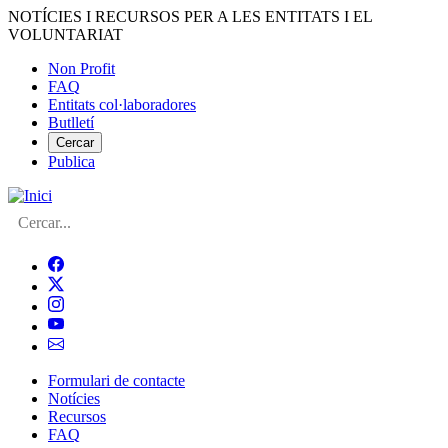
Vés
NOTÍCIES I RECURSOS PER A LES ENTITATS I EL
al
VOLUNTARIAT
contingut
Non Profit
FAQ
Menú
Entitats col·laboradores
del
Butlletí
compte
Cercar
Publica
d'usuari
Cerca
Formulari de contacte
Notícies
Navegació
Recursos
principal
FAQ