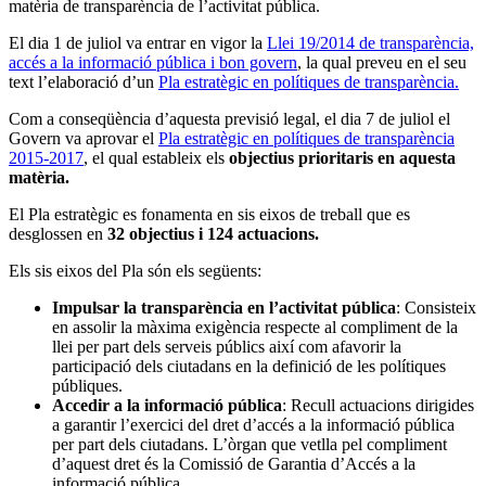
matèria de transparència de l’activitat pública.
El dia 1 de juliol va entrar en vigor la
Llei 19/2014 de transparència,
accés a la informació pública i bon govern
, la qual preveu en el seu
text l’elaboració d’un
Pla estratègic en polítiques de transparència.
Com a conseqüència d’aquesta previsió legal, el dia 7 de juliol el
Govern va aprovar el
Pla estratègic en polítiques de transparència
2015-2017
, el qual estableix els
objectius prioritaris en aquesta
matèria.
El Pla estratègic es fonamenta en sis eixos de treball que es
desglossen en
32 objectius i 124 actuacions.
Els sis eixos del Pla són els següents:
Impulsar la transparència en l’activitat pública
: Consisteix
en assolir la màxima exigència respecte al compliment de la
llei per part dels serveis públics així com afavorir la
participació dels ciutadans en la definició de les polítiques
públiques.
Accedir a la informació pública
: Recull actuacions dirigides
a garantir l’exercici del dret d’accés a la informació pública
per part dels ciutadans. L’òrgan que vetlla pel compliment
d’aquest dret és la Comissió de Garantia d’Accés a la
informació pública.