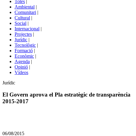
Totes
|
menú
Ambiental
|
de
Comunitari
|
portals
Cultural
|
Social
|
Internacional
|
Projectes
|
Jurídic
|
Tecnològic
|
Formació
|
Econòmic
|
Agenda
|
Opinió
|
Vídeos
Àmbit
Jurídic
de
la
El Govern aprova el Pla estratègic de transparència
notícia
2015-2017
Comparteix
Compartir
en
06/08/2015