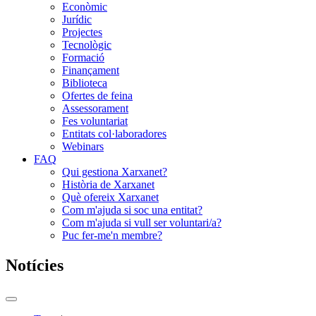
Econòmic
Jurídic
Projectes
Tecnològic
Formació
Finançament
Biblioteca
Ofertes de feina
Assessorament
Fes voluntariat
Entitats col·laboradores
Webinars
FAQ
Qui gestiona Xarxanet?
Història de Xarxanet
Què ofereix Xarxanet
Com m'ajuda si soc una entitat?
Com m'ajuda si vull ser voluntari/a?
Puc fer-me'n membre?
Notícies
Commutador
del