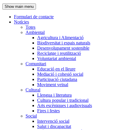
de
Show main menu
l'encapçalament
Formulari de contacte
Notícies
Navegació
Totes
principal
Ambiental
Agricultura i Alimentació
Biodiversitat i espais naturals
Desenvolupament sostenible
Reciclatge i reutilització
Voluntariat ambiental
Comunitari
Educació en el lleure
Mediació i cohesió social
Participació ciutadana
Moviment veïnal
Cultural
Llengua i literatura
Cultura popular i tradicional
Arts escèniques i audiovisuals
Fires i festes
Social
Intervenció social
Salut i discapacitat