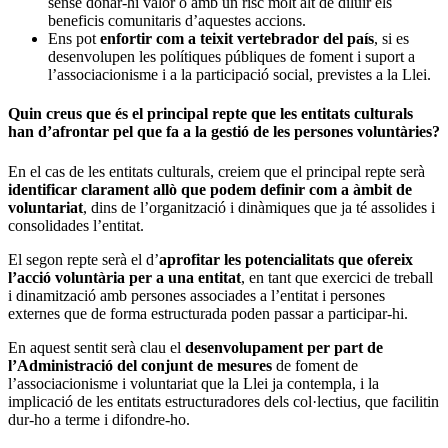
sense donar-hi valor o amb un risc molt alt de diluir els
beneficis comunitaris d’aquestes accions.
Ens pot
enfortir com a teixit vertebrador del país
, si es
desenvolupen les polítiques públiques de foment i suport a
l’associacionisme i a la participació social, previstes a la Llei.
Quin creus que és el principal repte que les entitats culturals
han d’afrontar pel que fa a la gestió de les persones voluntàries?
En el cas de les entitats culturals, creiem que el principal repte serà
identificar clarament allò que podem definir com a àmbit de
voluntariat
, dins de l’organització i dinàmiques que ja té assolides i
consolidades l’entitat.
El segon repte serà el d’
aprofitar les potencialitats que ofereix
l’acció voluntària per a una entitat
, en tant que exercici de treball
i dinamització amb persones associades a l’entitat i persones
externes que de forma estructurada poden passar a participar-hi.
En aquest sentit serà clau el
desenvolupament per part de
l’Administració del conjunt de mesures
de foment de
l’associacionisme i voluntariat que la Llei ja contempla, i la
implicació de les entitats estructuradores dels col·lectius, que facilitin
dur-ho a terme i difondre-ho.