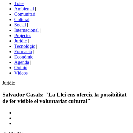
del
Totes
|
menú
Ambiental
|
de
Comunitari
|
portals
Cultural
|
Social
|
Internacional
|
Projectes
|
Jurídic
|
Tecnològic
|
Formació
|
Econòmic
|
Agenda
|
Opinió
|
Vídeos
Àmbit
Jurídic
de
la
Salvador Casals: "La Llei ens ofereix la possibilitat
notícia
de fer visible el voluntariat cultural"
Comparteix
Compartir
en