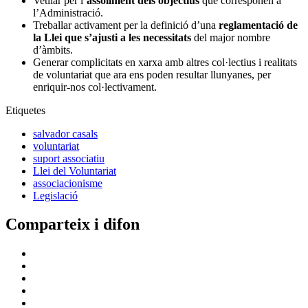
Vetllar per l’
assoliment dels objectius
que corresponen a
l’Administració.
Treballar activament per la definició d’una
reglamentació de
la Llei que s’ajusti a les necessitats
del major nombre
d’àmbits.
Generar complicitats en xarxa amb altres col·lectius i realitats
de voluntariat que ara ens poden resultar llunyanes, per
enriquir-nos col·lectivament.
Etiquetes
salvador casals
voluntariat
suport associatiu
Llei del Voluntariat
associacionisme
Legislació
Comparteix i difon