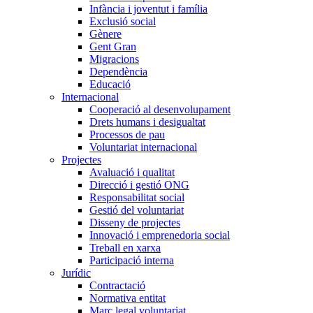
Infància i joventut i família
Exclusió social
Gènere
Gent Gran
Migracions
Dependència
Educació
Internacional
Cooperació al desenvolupament
Drets humans i desigualtat
Processos de pau
Voluntariat internacional
Projectes
Avaluació i qualitat
Direcció i gestió ONG
Responsabilitat social
Gestió del voluntariat
Disseny de projectes
Innovació i emprenedoria social
Treball en xarxa
Participació interna
Jurídic
Contractació
Normativa entitat
Marc legal voluntariat