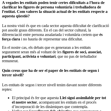
A vegades les entitats poden tenir certes dificultats a l’hora de
clarificar les figures de persona voluntària i treballadora de
l’entitat. Com valores la situació actual de les entitats respecte a
aquesta qüestió?
La nostra visió és que en cada sector aquesta dificultat de clarificació
pot assolir graus diferents. En el cas del sector cultural, la
diferenciació entre persona assalariada i voluntària creiem que
és
força clara
i no hauria de representar una dificultat.
En el nostre cas, els debats que es generaran a les entitats
segurament seran més al voltant de les
figures de soci, associat,
participant, activista o voluntari
, que no pas de treballador
remunerat.
Quin creus que ha de ser el paper de les entitats de segon i
tercer nivell?
Les entitats de segon i tercer nivell tenim davant nostre diferents
reptes:
El principal és fer que aquesta
Llei sigui assimilable per tot
el nostre sector
, acompanyant les entitats en el procés
d’incorporació de les dinàmiques que contempla.