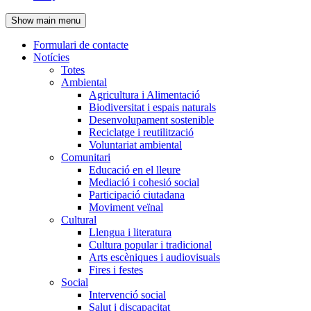
de
Show main menu
l'encapçalament
Formulari de contacte
Notícies
Navegació
Totes
principal
Ambiental
Agricultura i Alimentació
Biodiversitat i espais naturals
Desenvolupament sostenible
Reciclatge i reutilització
Voluntariat ambiental
Comunitari
Educació en el lleure
Mediació i cohesió social
Participació ciutadana
Moviment veïnal
Cultural
Llengua i literatura
Cultura popular i tradicional
Arts escèniques i audiovisuals
Fires i festes
Social
Intervenció social
Salut i discapacitat