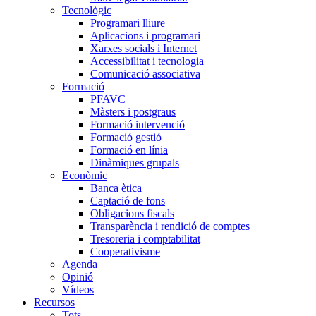
Tecnològic
Programari lliure
Aplicacions i programari
Xarxes socials i Internet
Accessibilitat i tecnologia
Comunicació associativa
Formació
PFAVC
Màsters i postgraus
Formació intervenció
Formació gestió
Formació en línia
Dinàmiques grupals
Econòmic
Banca ètica
Captació de fons
Obligacions fiscals
Transparència i rendició de comptes
Tresoreria i comptabilitat
Cooperativisme
Agenda
Opinió
Vídeos
Recursos
Tots