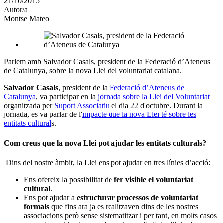
21/10/2015
altres
Autor/a
xarxes
Montse Mateo
socials
Parlem amb Salvador Casals, president de la Federació d’Ateneus
de Catalunya, sobre la nova Llei del voluntariat catalana.
Salvador Casals
, president de la
Federació d’Ateneus de
Catalunya
, va participar en la
jornada sobre la Llei del Voluntariat
organitzada per
Suport Associatiu
el dia 22 d'octubre. Durant la
jornada, es va parlar de l'
impacte que la nova Llei té sobre les
entitats cultural
s.
Com creus que la nova Llei pot ajudar les entitats culturals?
Dins del nostre àmbit, la Llei ens pot ajudar en tres línies d’acció:
Ens ofereix la possibilitat de
fer visible el voluntariat
cultural
.
Ens pot ajudar a
estructurar processos de voluntariat
formals
que fins ara ja es realitzaven dins de les nostres
associacions però sense sistematitzar i per tant, en molts casos