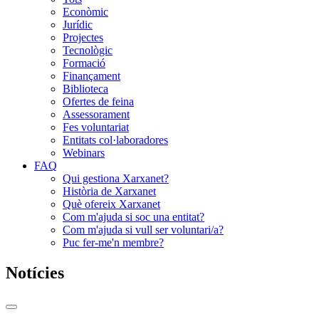
Econòmic
Jurídic
Projectes
Tecnològic
Formació
Finançament
Biblioteca
Ofertes de feina
Assessorament
Fes voluntariat
Entitats col·laboradores
Webinars
FAQ
Qui gestiona Xarxanet?
Història de Xarxanet
Què ofereix Xarxanet
Com m'ajuda si soc una entitat?
Com m'ajuda si vull ser voluntari/a?
Puc fer-me'n membre?
Notícies
Commutador