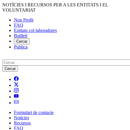
Vés
NOTÍCIES I RECURSOS PER A LES ENTITATS I EL
al
VOLUNTARIAT
contingut
Non Profit
FAQ
Menú
Entitats col·laboradores
del
Butlletí
compte
Cercar
Publica
d'usuari
Cerca
Formulari de contacte
Notícies
Navegació
Recursos
principal
FAQ