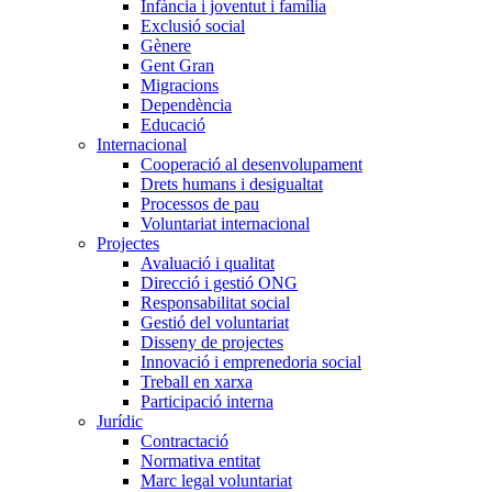
Infància i joventut i família
Exclusió social
Gènere
Gent Gran
Migracions
Dependència
Educació
Internacional
Cooperació al desenvolupament
Drets humans i desigualtat
Processos de pau
Voluntariat internacional
Projectes
Avaluació i qualitat
Direcció i gestió ONG
Responsabilitat social
Gestió del voluntariat
Disseny de projectes
Innovació i emprenedoria social
Treball en xarxa
Participació interna
Jurídic
Contractació
Normativa entitat
Marc legal voluntariat