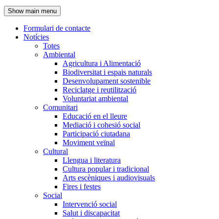
de
Show main menu
l'encapçalament
Formulari de contacte
Notícies
Navegació
Totes
principal
Ambiental
Agricultura i Alimentació
Biodiversitat i espais naturals
Desenvolupament sostenible
Reciclatge i reutilització
Voluntariat ambiental
Comunitari
Educació en el lleure
Mediació i cohesió social
Participació ciutadana
Moviment veïnal
Cultural
Llengua i literatura
Cultura popular i tradicional
Arts escèniques i audiovisuals
Fires i festes
Social
Intervenció social
Salut i discapacitat