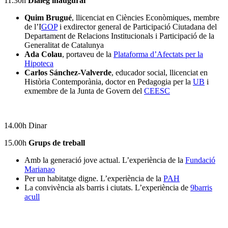
11.30h
Diàleg inaugural
Quim Brugué
, llicenciat en Ciències Econòmiques, membre
de l’I
GOP
i exdirector general de Participació Ciutadana del
Departament de Relacions Institucionals i Participació de la
Generalitat de Catalunya
Ada Colau
, portaveu de la
Plataforma d’Afectats per la
Hipoteca
Carlos Sánchez-Valverde
, educador social, llicenciat en
Història Contemporània, doctor en Pedagogia per la
UB
i
exmembre de la Junta de Govern del
CEESC
14.00h Dinar
15.00h
Grups de treball
Amb la generació jove actual. L’experiència de la
Fundació
Marianao
Per un habitatge digne. L’experiència de la
PAH
La convivència als barris i ciutats. L’experiència de
9barris
acull