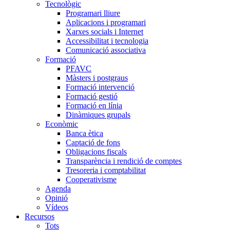
Tecnològic
Programari lliure
Aplicacions i programari
Xarxes socials i Internet
Accessibilitat i tecnologia
Comunicació associativa
Formació
PFAVC
Màsters i postgraus
Formació intervenció
Formació gestió
Formació en línia
Dinàmiques grupals
Econòmic
Banca ètica
Captació de fons
Obligacions fiscals
Transparència i rendició de comptes
Tresoreria i comptabilitat
Cooperativisme
Agenda
Opinió
Vídeos
Recursos
Tots