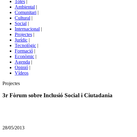
Totes
|
menú
Ambiental
|
de
Comunitari
|
portals
Cultural
|
Social
|
Internacional
|
Projectes
|
Jurídic
|
Tecnològic
|
Formació
|
Econòmic
|
Agenda
|
Opinió
|
Vídeos
Àmbit
Projectes
de
la
3r Fòrum sobre Inclusió Social i Ciutadania
notícia
Comparteix
Compartir
en
28/05/2013
altres