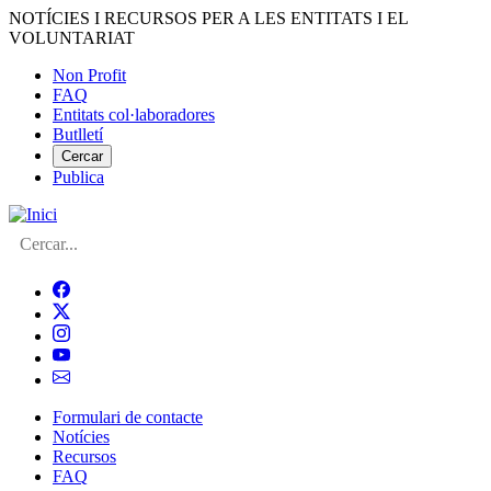
Vés
NOTÍCIES I RECURSOS PER A LES ENTITATS I EL
al
VOLUNTARIAT
contingut
Non Profit
FAQ
Menú
Entitats col·laboradores
del
Butlletí
compte
Cercar
Publica
d'usuari
Cerca
Formulari de contacte
Notícies
Navegació
Recursos
principal
FAQ