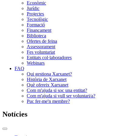
Econòmic
Jurídic
Projectes
Tecnològic
Formació
Finançament
Biblioteca
Ofertes de feina
Assessorament
Fes voluntariat
Entitats col·laboradores
Webinars
FAQ
Qui gestiona Xarxanet?
Història de Xarxanet
Què ofereix Xarxanet
Com m'ajuda si soc una entitat?
Com m'ajuda si vull ser voluntari/a?
Puc fer-me'n membre?
Notícies
Commutador
del