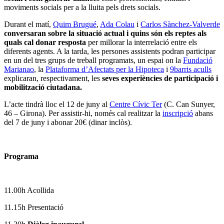
moviments socials per a la lluita pels drets socials.
Durant el matí,
Quim Brugué
,
Ada Colau
i
Carlos Sànchez-Valverde
conversaran sobre la situació actual i quins són els reptes als
quals cal donar resposta
per millorar la interrelació entre els
diferents agents. A la tarda, les persones assistents podran participar
en un del tres grups de treball programats, un espai on la
Fundació
Marianao
, la
Plataforma d’Afectats per la Hipoteca
i
9barris aculls
explicaran, respectivament, les
seves experiències de participació i
mobilització ciutadana.
L’acte tindrà lloc el 12 de juny al
Centre Cívic Ter
(C. Can Sunyer,
46 – Girona). Per assistir-hi, només cal realitzar la
inscripció
abans
del 7 de juny i abonar 20€ (dinar inclòs).
Programa
11.00h Acollida
11.15h Presentació