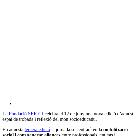
La
Fundació SER.GI
celebra el 12 de juny una nova edició d’aquest
espai de trobada i reflexió del món socioeducatiu.
En aquesta
tercera edició
la jornada se centrarà en la
mobilització
social i com generar aliances
entre professionals, entitats i