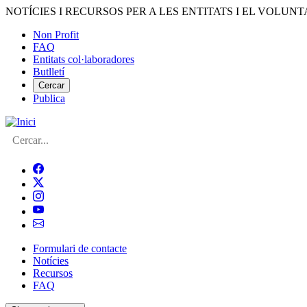
Vés
NOTÍCIES I RECURSOS PER A LES ENTITATS I EL VOLUNT
al
Non Profit
contingut
FAQ
Menú
Entitats col·laboradores
del
Butlletí
compte
Cercar
Publica
d'usuari
Cerca
Formulari de contacte
Notícies
Navegació
Recursos
principal
FAQ
de