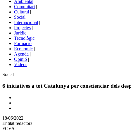
Ambiental
|
de
Comunitari
|
portals
Cultural
|
Social
|
Internacional
|
Projectes
|
Jurídic
|
Tecnològic
|
Formació
|
Econòmic
|
Agenda
|
Opinió
|
Vídeos
Àmbit
Social
de
la
6 iniciatives a tot Catalunya per conscienciar dels de
notícia
Comparteix
Compartir
en
18/06/2022
altres
Entitat redactora
xarxes
FCVS
socials