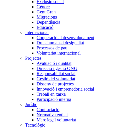
Exclusió social
Gènere
Gent Gran
Migracions
Dependència
Educació
Internacional
Cooperació al desenvolupament
Drets humans i desigualtat
Processos de pau
Voluntariat internacional
Projectes
Avaluació i qualitat
Direcció i gestió ONG
Responsabilitat social
Gestió del voluntariat
Disseny de projectes
Innovació i emprenedoria social
Treball en xarxa
Participació interna
Jurídic
Contractació
Normativa entitat
Marc legal voluntariat
Tecnològic