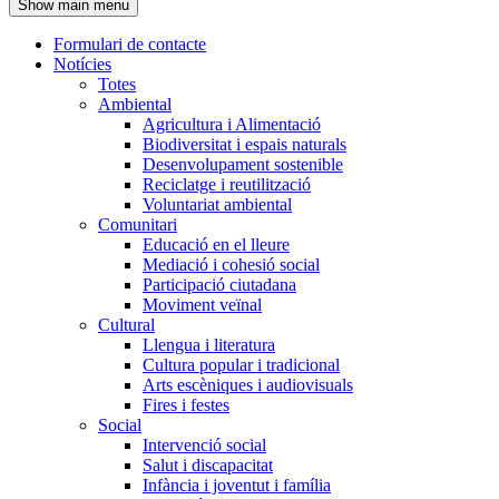
Show main menu
l'encapçalament
Formulari de contacte
Notícies
Navegació
Totes
principal
Ambiental
Agricultura i Alimentació
Biodiversitat i espais naturals
Desenvolupament sostenible
Reciclatge i reutilització
Voluntariat ambiental
Comunitari
Educació en el lleure
Mediació i cohesió social
Participació ciutadana
Moviment veïnal
Cultural
Llengua i literatura
Cultura popular i tradicional
Arts escèniques i audiovisuals
Fires i festes
Social
Intervenció social
Salut i discapacitat
Infància i joventut i família