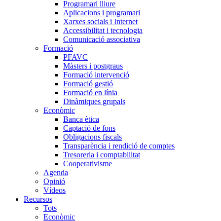
Programari lliure
Aplicacions i programari
Xarxes socials i Internet
Accessibilitat i tecnologia
Comunicació associativa
Formació
PFAVC
Màsters i postgraus
Formació intervenció
Formació gestió
Formació en línia
Dinàmiques grupals
Econòmic
Banca ètica
Captació de fons
Obligacions fiscals
Transparència i rendició de comptes
Tresoreria i comptabilitat
Cooperativisme
Agenda
Opinió
Vídeos
Recursos
Tots
Econòmic