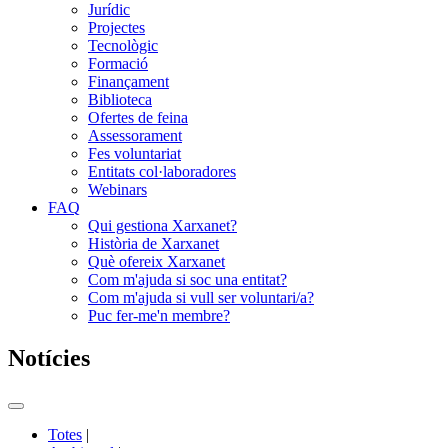
Jurídic
Projectes
Tecnològic
Formació
Finançament
Biblioteca
Ofertes de feina
Assessorament
Fes voluntariat
Entitats col·laboradores
Webinars
FAQ
Qui gestiona Xarxanet?
Història de Xarxanet
Què ofereix Xarxanet
Com m'ajuda si soc una entitat?
Com m'ajuda si vull ser voluntari/a?
Puc fer-me'n membre?
Notícies
Commutador
del
Totes
|
menú