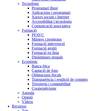
Tecnològic
Programari lliure
Aplicacions i programari
Xarxes socials i Internet
Accessibilitat i tecnologia
Comunicació associativa
Formació
PFAVC
Màsters i postgraus
Formació intervenció
Formació gestió
Formació en línia
Dinàmiques grupals
Econòmic
Banca ètica
Captació de fons
Obligacions fiscals
Transparència i rendició de comptes
Tresoreria i comptabilitat
Cooperativisme
Agenda
Opinió
Vídeos
Recursos
Tots