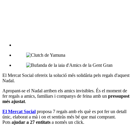
1.-
Estoig
És un regal molt pràctic i per a totes les edats. L'estoig de roba està
elaborat a mà per persones que fins fa poc vivien al carrer. Amb els
beneficis que s’aconsegueixin de la seva venda, es col·labora amb
els projectes solidaris de la La Troballa-Fundació Arrels.
PVP: 3,70 €
2.-
Ninots i titelles
Els més menuts s'ho passaran d'allò més bé amb els ninos i els
titelles més solidàries. Estan fets a mà, i fan possible que els joves i
dones d’Ak Benn a Dakar (Senegal) continuïn treballant per un
futur millor.
PVP: 3,75 €