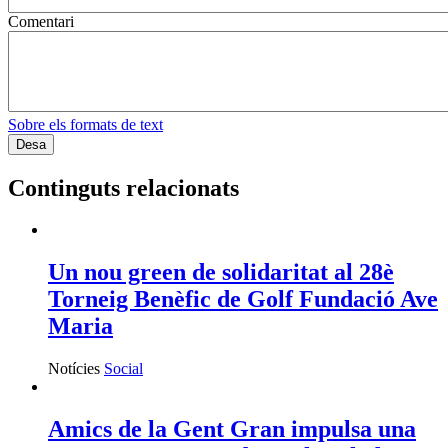
campanya per combatre la soledat no
desitjada durant l’estiu
Notícies
Social
Catalunya prepara la gran llei del
mecenatge per impulsar entitats,
cultura i recerca
Notícies
Econòmic
Catalunya avança cap a una llei
pròpia de mecenatge després d’anys
de reivindicació
Notícies
Cultural
Servei d'Assessorament gratuït per a