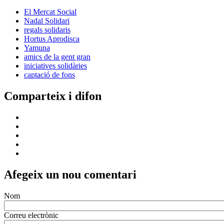
Comentari
Sobre els formats de text
Continguts relacionats
Un nou green de solidaritat al 28è
Torneig Benèfic de Golf Fundació Ave
Maria
Notícies
Social
Amics de la Gent Gran impulsa una