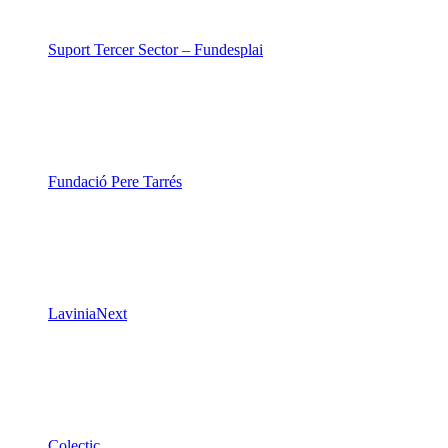
Xarxa Digital Catalana
Minyons Escoltes i Guies de Catalunya
TOTHOMweb