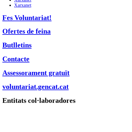
Suport Tercer Sector – Fundesplai
Fundació Pere Tarrés
LaviniaNext
Colectic