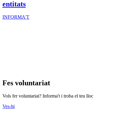
Actes
Consulteu l'agenda d'actes que s'organitzen des del Tercer Sector.
Ves-hi
Cursos
Descobriu tots els cursos que ofereixen les entitats.
Ves-hi
Recursos Econòmics
Banca ètica, captació de fons, economia solidària i molt més als
nostres recursos
Ves-hi