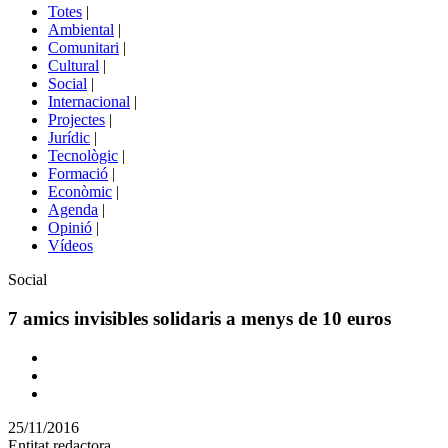
del
Totes
|
menú
Ambiental
|
de
Comunitari
|
portals
Cultural
|
Social
|
Internacional
|
Projectes
|
Jurídic
|
Tecnològic
|
Formació
|
Econòmic
|
Agenda
|
Opinió
|
Vídeos
Àmbit
Social
de
la
7 amics invisibles solidaris a menys de 10 euros
notícia
Comparteix
Compartir
en
25/11/2016
altres
Entitat redactora
xarxes