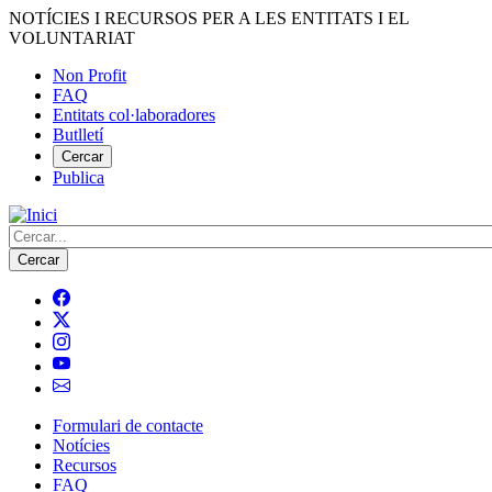
Vés
NOTÍCIES I RECURSOS PER A LES ENTITATS I EL
al
VOLUNTARIAT
contingut
Non Profit
FAQ
Menú
Entitats col·laboradores
del
Butlletí
compte
Cercar
Publica
d'usuari
Cerca
Formulari de contacte
Notícies
Navegació
Recursos
principal
FAQ