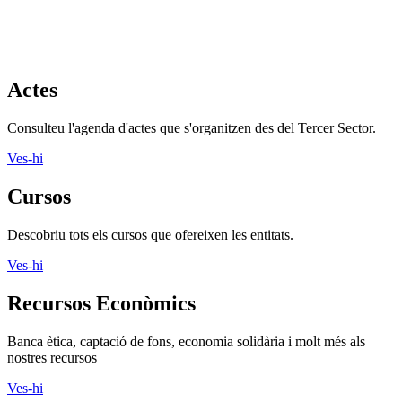
Recursos formació
Crèdits de lliure elecció, formació, gestió i molt més als nostres
recursos
Ves-hi
Recursos informàtics
Programari lliure, aplicacions, xarxes socials i molt més als nostres
recursos
Ves-hi
Recursos jurídics
Contractació, normativa d’entitats, marc legals i molt més
Ves-hi
Recursos Projectes