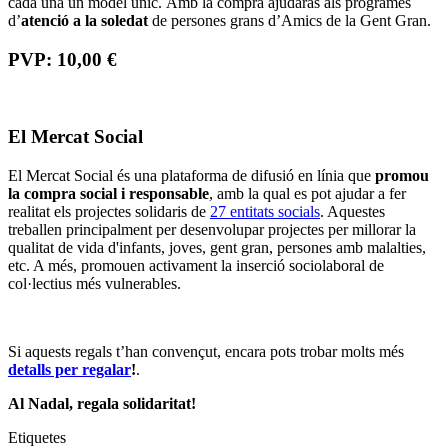
El Mercat Social
Nadal Solidari
regals solidaris
Hortus Aprodisca
Yamuna
amics de la gent gran
iniciatives solidàries
captació de fons
Comparteix i difon
Afegeix un nou comentari
Nom
Correu electrònic