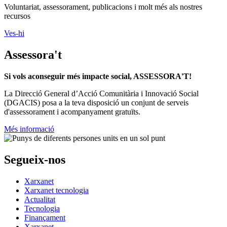
Xarxanet
Xarxanet
Fes Voluntariat!
Ofertes de feina
Butlletins
Contacte
Assessorament gratuït
voluntariat.gencat.cat
Entitats col·laboradores