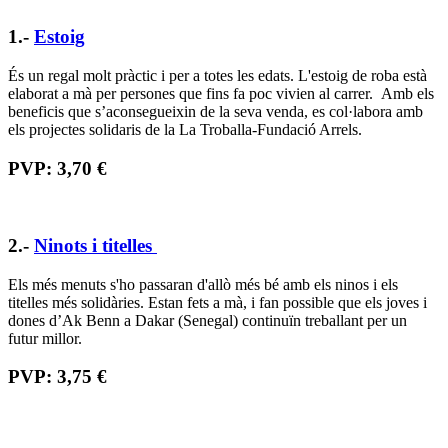
3.-
Arrugats
Aquestes delicioses galetes estan fetes artesanalment, una a una,
amb ingredientes ingredients de qualitat i proximitat. Els arrugats de
l'Associació Alba contribueixen a l'ocupació de persones amb
dificultats.
PVP: 4,20 €
4.-
Llibreta
Porta els versos de la cançó de Marc Parrot "Somniant no en tenim
prou" sempre amb tu amb aquesta llibreta i, a més, dóna suport als
programes d'atenció a persones en risc d'exclusió que atén l'Obra
Social de Sant Joan de Déu.
PVP: 5,00 €
5.-
Clutch