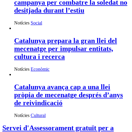
entitats
INFORMA'T
Fes voluntariat
Vols fer voluntariat? Informa't i troba el teu lloc
Ves-hi