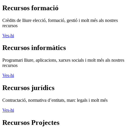
Voluntariat, assessorament, publicacions i molt més als nostres
recursos
Ves-hi
Assessora't
Si vols aconseguir més impacte social, ASSESSORA'T!
La
Direcció General d’Acció Comunitària i Innovació Social
(DGACIS)
posa a la teva disposició un conjunt de serveis
d'assessorament i acompanyament gratuïts.
Més informació
Segueix-nos
Xarxanet
Xarxanet tecnologia
Actualitat
Tecnologia
Finançament