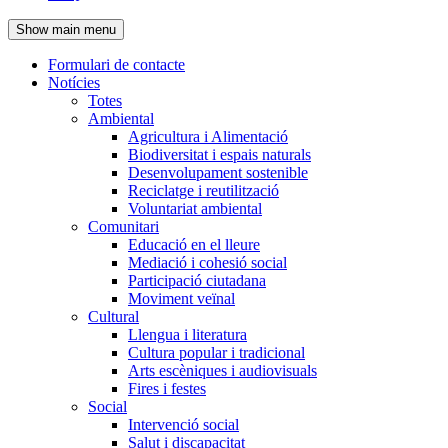
de
Show main menu
l'encapçalament
Formulari de contacte
Notícies
Navegació
Totes
principal
Ambiental
Agricultura i Alimentació
Biodiversitat i espais naturals
Desenvolupament sostenible
Reciclatge i reutilització
Voluntariat ambiental
Comunitari
Educació en el lleure
Mediació i cohesió social
Participació ciutadana
Moviment veïnal
Cultural
Llengua i literatura
Cultura popular i tradicional
Arts escèniques i audiovisuals
Fires i festes
Social
Intervenció social
Salut i discapacitat