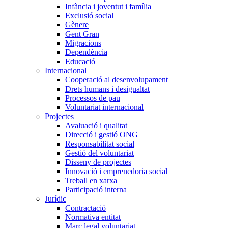
Infància i joventut i família
Exclusió social
Gènere
Gent Gran
Migracions
Dependència
Educació
Internacional
Cooperació al desenvolupament
Drets humans i desigualtat
Processos de pau
Voluntariat internacional
Projectes
Avaluació i qualitat
Direcció i gestió ONG
Responsabilitat social
Gestió del voluntariat
Disseny de projectes
Innovació i emprenedoria social
Treball en xarxa
Participació interna
Jurídic
Contractació
Normativa entitat
Marc legal voluntariat