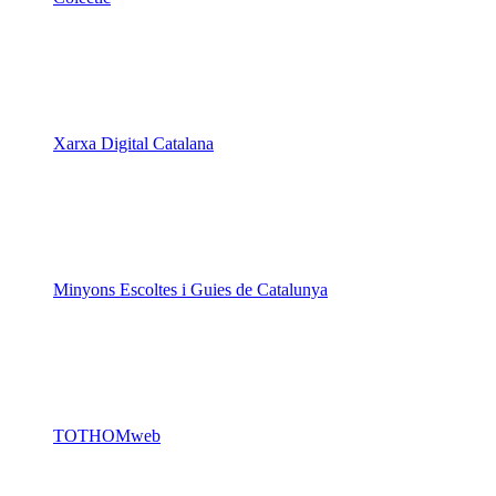
Kiwop
Un projecte de
Generalitat de Catalunya
Butlletins
Contacte
Peu
Avís legal
Política de cookies
Mapa web
Declaració d'accessibilitat