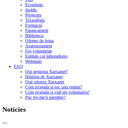
Econòmic
Jurídic
Projectes
Tecnològic
Formació
Finançament
Biblioteca
Ofertes de feina
Assessorament
Fes voluntariat
Entitats col·laboradores
Webinars
FAQ
Qui gestiona Xarxanet?
Història de Xarxanet
Què ofereix Xarxanet
Com m'ajuda si soc una entitat?
Com m'ajuda si vull ser voluntari/a?
Puc fer-me'n membre?
Notícies
Commutador