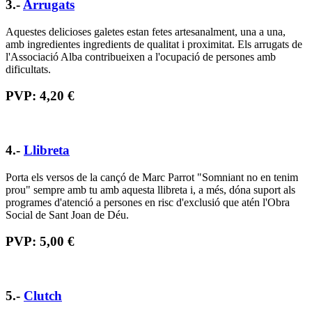
Aquesta bossa de mà feta a mà amb ràfia és un regal bonic i molt
pràctic, ja que també es pot fer servir com a necesser o estoig. Els
beneficis contribueixen als projectes de la
cooperativa de dones de
Madagascar de l’ONGD Yamuna.
PVP: 6,00 €
6.-
Lot de productes ecològics i de proximitat
Un tastet d’oli, melmelades i romesco per regalar felicitat als millors
paladars. Forma part del projecte
Hortus Aprodisca
, on hi treballen
persones amb
discapacitat
intel·lectual, malaltia mental i/o risc
d’exclusió social.
PVP: 8,98 €
7.-
Bufanda
La "Bufanda de la iaia" està teixida per una persona solidària, essent