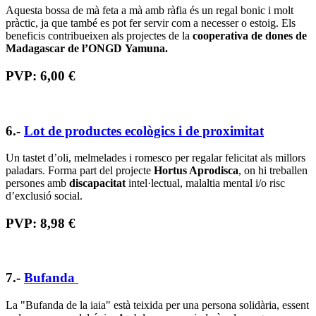
cada una un model únic. Amb la compra ajudaràs als programes
d’
atenció a la soledat
de persones grans d’Amics de la Gent Gran.
PVP: 10,00 €
El Mercat Social
El Mercat Social és una plataforma de difusió en línia que
promou
la compra social i responsable
, amb la qual es pot ajudar a fer
realitat els projectes solidaris de
27 entitats socials
. Aquestes
treballen principalment per desenvolupar projectes per millorar la
qualitat de vida d'infants, joves, gent gran, persones amb malalties,
etc. A més, promouen activament la inserció sociolaboral de
col·lectius més vulnerables.
Si aquests regals t’han convençut, encara pots trobar molts més
detalls per regalar
!
.
Al Nadal, regala solidaritat!
Etiquetes