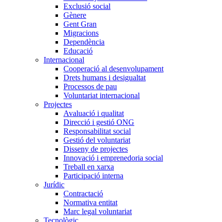
Exclusió social
Gènere
Gent Gran
Migracions
Dependència
Educació
Internacional
Cooperació al desenvolupament
Drets humans i desigualtat
Processos de pau
Voluntariat internacional
Projectes
Avaluació i qualitat
Direcció i gestió ONG
Responsabilitat social
Gestió del voluntariat
Disseny de projectes
Innovació i emprenedoria social
Treball en xarxa
Participació interna
Jurídic
Contractació
Normativa entitat
Marc legal voluntariat
Tecnològic