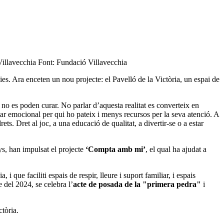
 Villavecchia Font: Fundació Villavecchia
lies. Ara enceten un nou projecte: el Pavelló de la Victòria, un espai de
no es poden curar. No parlar d’aquesta realitat es converteix en
lestar emocional per qui ho pateix i menys recursos per la seva atenció. A
ets. Dret al joc, a una educació de qualitat, a divertir-se o a estar
nys, han impulsat el projecte
‘Compta amb mi’
, el qual ha ajudat a
, i que faciliti espais de respir, lleure i suport familiar, i espais
e del 2024, se celebra l’
acte de posada de la "primera pedra"
i
ictòria.