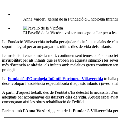
Anna Varderi, gerent de la Fundació d'Oncologia Infanti
El Pavelló de la Victòria vol ser una segona llar per a l
La Fundació Villavecchia treballa per ajudar els infants malalts de cànc
suport integral per acompanyar els últims dies de vida dels infants.
La malaltia, i encara més la mort, continuen sent temes tabú a la societa
invisibilitat
per als infants que es troben en aquesta situació i les seves
més d’
atenció sanitària
, els infants amb malalties greus continuen teni
protegits.
La
Fundació d’Oncologia Infantil Enriqueta Villavecchia
treballa 
desenvolupar l’assistència especialitzada d’aquests infants i joves, am
A partir d’aquest treball, des de l’entitat s’ha detectat la necessitat d’u
adequats per acompanyar els
darrers dies de vida
. Aquest espai aviat
començaran així les obres rehabilitació de l'edifici.
Parlem amb l’
Anna Varderi
, gerent de la
Fundació Villavecchia
per