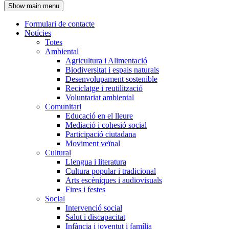
Show main menu
l'encapçalament
Formulari de contacte
Notícies
Navegació
Totes
principal
Ambiental
Agricultura i Alimentació
Biodiversitat i espais naturals
Desenvolupament sostenible
Reciclatge i reutilització
Voluntariat ambiental
Comunitari
Educació en el lleure
Mediació i cohesió social
Participació ciutadana
Moviment veïnal
Cultural
Llengua i literatura
Cultura popular i tradicional
Arts escèniques i audiovisuals
Fires i festes
Social
Intervenció social
Salut i discapacitat
Infància i joventut i família