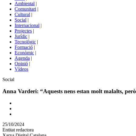
menú
Ambiental
|
de
Comunitari
|
portals
Cultural
|
Social
|
Internacional
|
Projectes
|
Jurídic
|
Tecnològic
|
Formació
|
Econòmic
|
Agenda
|
Opinió
|
Vídeos
Àmbit
Social
de
la
Anna Varderi: “Aquests nens estan molt malalts, però 
notícia
Comparteix
Compartir
en
25/10/2024
altres
Entitat redactora
xarxes
Xarxa Digital Catalana
socials