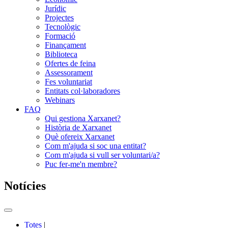
Jurídic
Projectes
Tecnològic
Formació
Finançament
Biblioteca
Ofertes de feina
Assessorament
Fes voluntariat
Entitats col·laboradores
Webinars
FAQ
Qui gestiona Xarxanet?
Història de Xarxanet
Què ofereix Xarxanet
Com m'ajuda si soc una entitat?
Com m'ajuda si vull ser voluntari/a?
Puc fer-me'n membre?
Notícies
Commutador
del
Totes
|