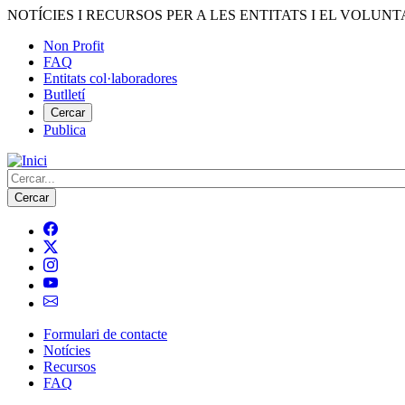
Vés
NOTÍCIES I RECURSOS PER A LES ENTITATS I EL VOLUNT
al
Non Profit
contingut
FAQ
Menú
Entitats col·laboradores
del
Butlletí
compte
Cercar
Publica
d'usuari
Cerca
Formulari de contacte
Notícies
Navegació
Recursos
principal
FAQ
de