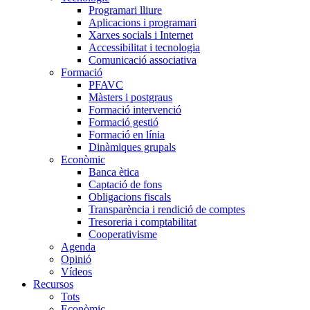
Programari lliure
Aplicacions i programari
Xarxes socials i Internet
Accessibilitat i tecnologia
Comunicació associativa
Formació
PFAVC
Màsters i postgraus
Formació intervenció
Formació gestió
Formació en línia
Dinàmiques grupals
Econòmic
Banca ètica
Captació de fons
Obligacions fiscals
Transparència i rendició de comptes
Tresoreria i comptabilitat
Cooperativisme
Agenda
Opinió
Vídeos
Recursos
Tots
Econòmic