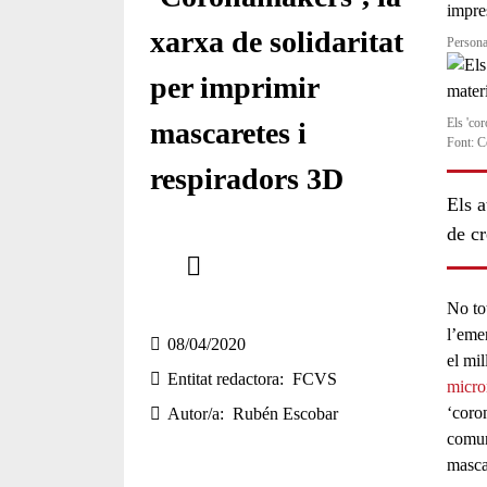
xarxa de solidaritat
Persona
per imprimir
Els 'cor
mascaretes i
Font: C
respiradors 3D
Els a
de cr
Comparteix
Compartir en altres xarxes socials
No to
l’eme
08/04/2020
el mil
Entitat redactora
FCVS
micro
‘
coro
Autor/a
Rubén Escobar
comun
masca