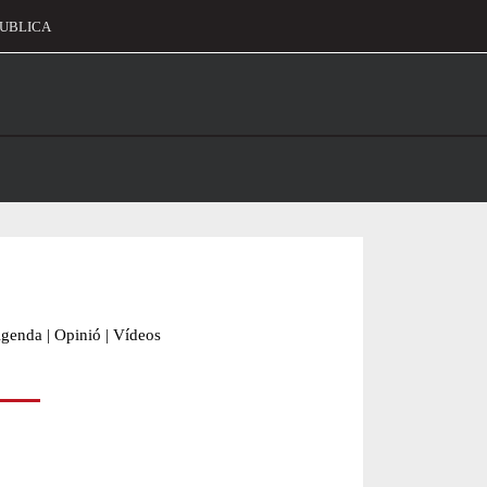
UBLICA
alament
genda
|
Opinió
|
Vídeos