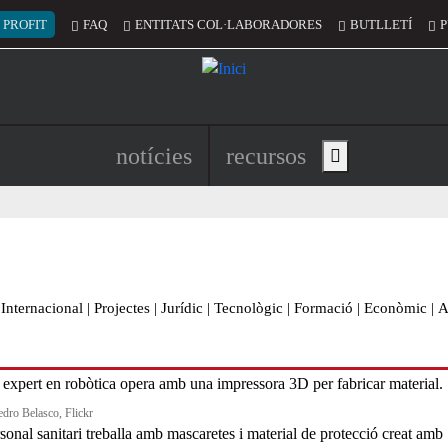
 del compte d'usuari
 PROFIT
FAQ
ENTITATS COL·LABORADORES
BUTLLETÍ
P
Navegació principal de l'encapç
notícies
recursos
Show main menu
Internacional
|
Projectes
|
Jurídic
|
Tecnològic
|
Formació
|
Econòmic
|
A
edro Belasco, Flickr