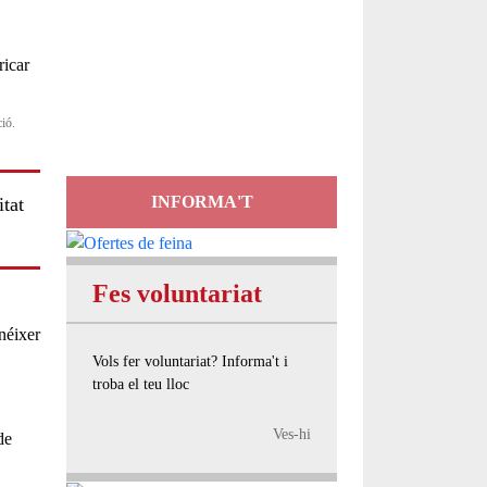
Servei
d'Assessorament
gratuït per a entitats
ció.
INFORMA'T
itat
Fes voluntariat
néixer
Vols fer voluntariat? Informa't i
troba el teu lloc
Ves-hi
de