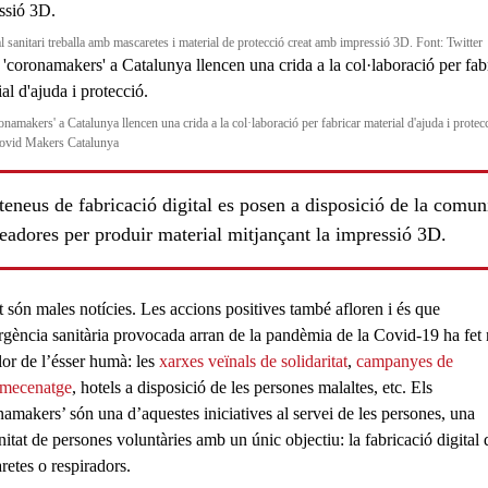
l sanitari treballa amb mascaretes i material de protecció creat amb impressió 3D. Font: Twitter
onamakers' a Catalunya llencen una crida a la col·laboració per fabricar material d'ajuda i protec
ovid Makers Catalunya
teneus de fabricació digital es posen a disposició de la comun
eadores per produir material mitjançant la impressió 3D.
t són males notícies. Les accions positives també afloren i és que
rgència sanitària provocada arran de la
pandèmia de la Covid-19
ha fet 
lor de l’ésser humà: les
xarxes veïnals de solidaritat
,
campanyes de
mecenatge
, hotels a disposició de les persones malaltes, etc. Els
namakers
’ són una d’aquestes iniciatives al servei de les persones, una
itat de
persones voluntàries
amb un únic objectiu: la
fabricació digital
retes o respiradors.