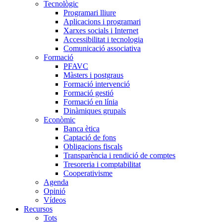
Tecnològic
Programari lliure
Aplicacions i programari
Xarxes socials i Internet
Accessibilitat i tecnologia
Comunicació associativa
Formació
PFAVC
Màsters i postgraus
Formació intervenció
Formació gestió
Formació en línia
Dinàmiques grupals
Econòmic
Banca ètica
Captació de fons
Obligacions fiscals
Transparència i rendició de comptes
Tresoreria i comptabilitat
Cooperativisme
Agenda
Opinió
Vídeos
Recursos
Tots