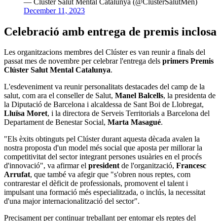
— Clúster Salut Mental Catalunya (@ClusterSalutMen)
December 11, 2023
Celebració amb entrega de premis inclosa
Les organitzacions membres del Clúster es van reunir a finals del
passat mes de novembre per celebrar l'entrega dels
primers Premis
Clúster Salut Mental Catalunya
.
L'esdeveniment va reunir personalitats destacades del camp de la
salut, com ara el conseller de Salut,
Manel Balcells
, la presidenta de
la Diputació de Barcelona i alcaldessa de Sant Boi de Llobregat,
Lluïsa Moret
, i la directora de Serveis Territorials a Barcelona del
Departament de Benestar Social,
Marta Masagué
.
"Els èxits obtinguts pel Clúster durant aquesta dècada avalen la
nostra proposta d'un model més social que aposta per millorar la
competitivitat del sector integrant persones usuàries en el procés
d'innovació", va afirmar el
president
de l'organització,
Francesc
Arrufat
, que també va afegir que "s'obren nous reptes, com
contrarestar el dèficit de professionals, promovent el talent i
impulsant una formació més especialitzada, o inclús, la necessitat
d'una major internacionalització del sector".
Precisament per continuar treballant per entomar els reptes del