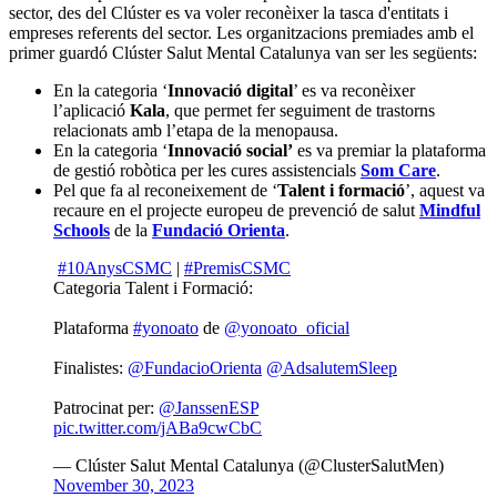
sector, des del Clúster es va voler reconèixer la tasca d'entitats i
empreses referents del sector. Les organitzacions premiades amb el
primer guardó Clúster Salut Mental Catalunya van ser les següents:
En la categoria ‘
Innovació digital
’ es va reconèixer
l’aplicació
Kala
, que permet fer seguiment de trastorns
relacionats amb l’etapa de la menopausa.
En la categoria ‘
Innovació social’
es va premiar la plataforma
de gestió robòtica per les cures assistencials
Som Care
.
Pel que fa al reconeixement de ‘
Talent i formació
’, aquest va
recaure en el projecte europeu de prevenció de salut
Mindful
Schools
de la
Fundació Orienta
.
#10AnysCSMC
|
#PremisCSMC
Categoria Talent i Formació:
Plataforma
#yonoato
de
@yonoato_oficial
Finalistes:
@FundacioOrienta
@AdsalutemSleep
Patrocinat per:
@JanssenESP
pic.twitter.com/jABa9cwCbC
— Clúster Salut Mental Catalunya (@ClusterSalutMen)
November 30, 2023