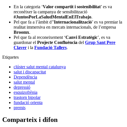
En la categoria ‘
Valor compartit i sostenibilitat
’ es va
reconèixer la campanya de sensibilització
#JuntosPorLaSaludMentalEnElTrabajo
.
Pel que fa a l’àmbit d’'
Internacionalització
’ es va premiar la
realitat immersiva en mercats internacionals, de l’empresa
Broomx
.
Pel que fa al reconeixement ‘
Canvi Estratègic
’, es va
guardonar el
Projecte Confluència
del
Grup Sant Pere
Claver
i la
Fundació Tallers
.
Etiquetes
clúster salut mental catalunya
salut i discapacitat
Dependència
salut mental
depressió
esquizofrènia
trastorn bipolar
fundació orienta
premis
Comparteix i difon