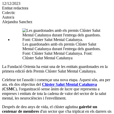
en
12/12/2023
altres
Entitat redactora
xarxes
Colectic
socials
Autor/a
Alejandra Sanchez
Les guardonades amb els premis Clúster Salut
Mental Catalunya durant l'entrega dels guardons.
Font: Clúster Salut Mental Catalunya. Font:
Clúster Salut Mental Catalunya
La Fundació Orienta ha estat una de les entitats guardonades en la
primera edició dels Premis Clúster Salut Mental Catalunya.
Celebrar tot l'assolit i començar una nova etapa. Aquest són, ara per
ara, els dos objectius del
Clúster Salut Mental Catalunya
(
CSMC
), l'organització sense ànim de lucre que representa a
empreses i entitats de tota la cadena de valor del sector de la salut
mental, les neurociències i l'envelliment.
Després de deu anys de vida, el clúster aglutina
gairebé un
centenar de membres
d'un sector que s'ha triplicat en els darrers sis