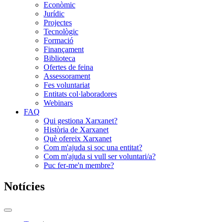
Econòmic
Jurídic
Projectes
Tecnològic
Formació
Finançament
Biblioteca
Ofertes de feina
Assessorament
Fes voluntariat
Entitats col·laboradores
Webinars
FAQ
Qui gestiona Xarxanet?
Història de Xarxanet
Què ofereix Xarxanet
Com m'ajuda si soc una entitat?
Com m'ajuda si vull ser voluntari/a?
Puc fer-me'n membre?
Notícies
Commutador
del