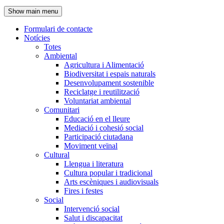
de
Show main menu
l'encapçalament
Formulari de contacte
Notícies
Navegació
Totes
principal
Ambiental
Agricultura i Alimentació
Biodiversitat i espais naturals
Desenvolupament sostenible
Reciclatge i reutilització
Voluntariat ambiental
Comunitari
Educació en el lleure
Mediació i cohesió social
Participació ciutadana
Moviment veïnal
Cultural
Llengua i literatura
Cultura popular i tradicional
Arts escèniques i audiovisuals
Fires i festes
Social
Intervenció social
Salut i discapacitat