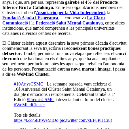
anys, i que, ara per ara, representa
gairebé el 4% del Producte
Interior Brut a Catalunya
. Entre les organitzacions membres del
Clúster es troben l'
Associació per la Vida Independent
, la
Fundació Ajuda i Esperança
, la cooperativa
La Clara
Comunicació
i la
Federació Salut Mental Catalunya
, entre altres
institucions, que també comprenen a les principals universitats
catalanes i diversos centres de recerca.
El Clúster celebra aquest desembre la seva primera dècada d'activitat
commemorant la seva trajectòria i
reconeixent bones pràctiques
del sector
. També, per iniciar una nova etapa que reflecteix el
canvi
de rumb
que ha donat en els últims anys, que ha anat ampliant el
seu perímetre per incloure totes les agents que treballen l'autonomia
de les persones, l'organització estrena
nova marca
i
imatge
, i passa
a dir-se
WeMind Cluster
.
#10AnysCSMC
| La setmana passada vam celebrar el
10è Aniversari del Clúster Salut Mental Catalunya, un
dia ple d'emocions i retrobaments. Celebrant també la 1ª
Edició
#PremisCSMC
i desvetallant el futur del cluster:
#WeMindCluster
Tots els detalls:
https://t.co/5tBtWeMlQo
pic.twitter.com/xEF8PHCr8f