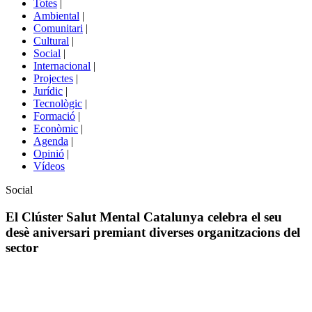
Totes
|
menú
Ambiental
|
de
Comunitari
|
portals
Cultural
|
Social
|
Internacional
|
Projectes
|
Jurídic
|
Tecnològic
|
Formació
|
Econòmic
|
Agenda
|
Opinió
|
Vídeos
Àmbit
Social
de
la
El Clúster Salut Mental Catalunya celebra el seu
notícia
desè aniversari premiant diverses organitzacions del
sector
Comparteix
Compartir