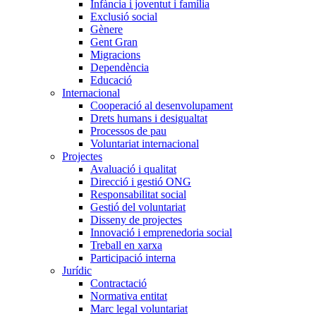
Infància i joventut i família
Exclusió social
Gènere
Gent Gran
Migracions
Dependència
Educació
Internacional
Cooperació al desenvolupament
Drets humans i desigualtat
Processos de pau
Voluntariat internacional
Projectes
Avaluació i qualitat
Direcció i gestió ONG
Responsabilitat social
Gestió del voluntariat
Disseny de projectes
Innovació i emprenedoria social
Treball en xarxa
Participació interna
Jurídic
Contractació
Normativa entitat
Marc legal voluntariat