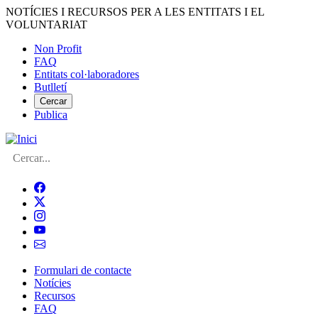
Vés
NOTÍCIES I RECURSOS PER A LES ENTITATS I EL
al
VOLUNTARIAT
contingut
Non Profit
FAQ
Menú
Entitats col·laboradores
del
Butlletí
compte
Cercar
Publica
d'usuari
Cerca
Formulari de contacte
Notícies
Navegació
Recursos
principal
FAQ