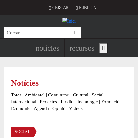
Vés al contingut
Menú del compte d'usuari
CERCAR
PUBLICA
Cerca
Navegació principal de l'encapç
notícies
recursos
Show main menu
Notícies
Totes
|
Ambiental
|
Comunitari
|
Cultural
|
Social
|
Internacional
|
Projectes
|
Jurídic
|
Tecnològic
|
Formació
|
Econòmic
|
Agenda
|
Opinió
|
Vídeos
Àmbit de la notícia
SOCIAL