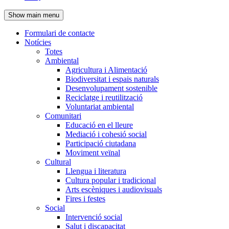
de
Show main menu
l'encapçalament
Formulari de contacte
Notícies
Navegació
Totes
principal
Ambiental
Agricultura i Alimentació
Biodiversitat i espais naturals
Desenvolupament sostenible
Reciclatge i reutilització
Voluntariat ambiental
Comunitari
Educació en el lleure
Mediació i cohesió social
Participació ciutadana
Moviment veïnal
Cultural
Llengua i literatura
Cultura popular i tradicional
Arts escèniques i audiovisuals
Fires i festes
Social
Intervenció social
Salut i discapacitat