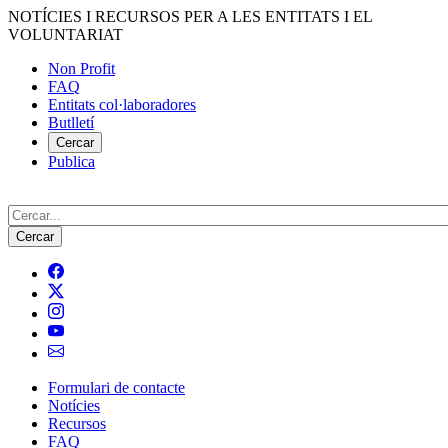
Vés
NOTÍCIES I RECURSOS PER A LES ENTITATS I EL
al
VOLUNTARIAT
contingut
Non Profit
FAQ
Menú
Entitats col·laboradores
del
Butlletí
compte
Cercar
Publica
d'usuari
Cerca
Formulari de contacte
Notícies
Navegació
Recursos
principal
FAQ