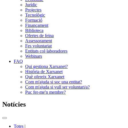
Jurídic
Projectes
Tecnològic
Formació
Finançament
Biblioteca
Ofertes de feina
Assessorament
Fes voluntariat
Entitats col·laboradores
Webinars
FAQ
Qui gestiona Xarxanet?
Història de Xarxanet
Què ofereix Xarxanet
Com m'ajuda si soc una entitat?
Com m'ajuda si vull ser voluntari/a?
Puc fer-me'n membre?
Notícies
Commutador
del
Totes
|