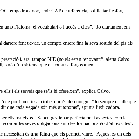
OC, empadronar-se, tenir CAP de referència, sol·licitar l’esforç
enen amb l’idioma, el vocabulari o l’accés a cites”. “Jo diàriament em
darrere fent tic-tac, un compte enrere fins la seva sortida del pis als
i prestació i, ara, tampoc NIE (no els estan renovant)”, alerta Calvo.
ll, sinó d’un sistema que els expulsa forçosament.
e ells i els serveis que se’ls hi ofereixen”, explica Calvo.
ó de por i incertesa a tot el que és desconegut. “Jo sempre els dic que
rà dir que cada vegada són més autònoms”, apunta l’educadora.
per ells mateixos. “Saben gestionar perfectament aspectes com la
de recordar les seves obligacions amb les formacions i/o d’altres cites”.
ue necessiten és
una feina
que els permeti viure. “Aquest és un dels