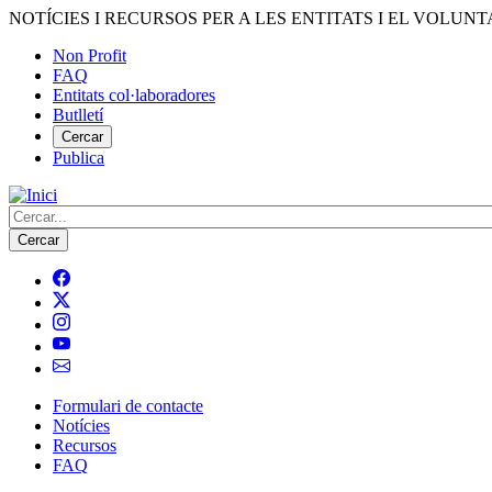
Vés
NOTÍCIES I RECURSOS PER A LES ENTITATS I EL VOLUNT
al
Non Profit
contingut
FAQ
Menú
Entitats col·laboradores
del
Butlletí
compte
Cercar
Publica
d'usuari
Cerca
Formulari de contacte
Notícies
Navegació
Recursos
principal
FAQ
de