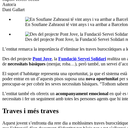
Autor/a
Dani Gallart
En Soufiane Zahraoui té vint anys i va arribar a Barcelon
Des del projecte Pont Jove, la Fundació Servei Solidari r
L’entitat remarca la importància d’eliminar les traves burocràtiques a l
Des del projecte
Pont Jove
, la
Fundació Servei Solidari
realitza un 
de
necessitats bàsiques
(menjar, roba…), però també, un servei d’acom
El suport d’habitatge representa una oportunitat, ja que el sistema està
poder entrar en un d’aquests pisos suposa una
nova oportunitat
per s
preocupar-se per cobrir les seves necessitats bàsiques. “Tothom sabem
L’entitat també els ofereix un
acompanyament emocional
en què es 
necessitats i fer un seguiment amb totes les persones agents que hi i
Traves i més traves
Aquest jovent s’enfronta dia rere dia a moltíssimes traves burocràtiqu