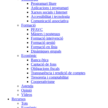
Programari lliure
Aplicacions i programari
Xarxes socials i Internet
Accessibilitat i tecnologia
Comunicació associativa
Formació
PFAVC
Màsters i postgraus
Formació intervenció
Formació gestió
Formació en línia
Dinàmiques grupals
Econòmic
Banca ètica
Captació de fons
Obligacions fiscals
Transparència i rendició de comptes
Tresoreria i comptabilitat
Cooperativisme
Agenda
Opinió
Vídeos
Recursos
Tots
Econòmic