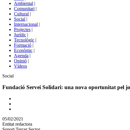
menú
Ambiental
|
de
Comunitari
|
portals
Cultural
|
Social
|
Internacional
|
Projectes
|
Jurídic
|
Tecnològic
|
Formació
|
Econòmic
|
Agenda
|
Opinió
|
Vídeos
Àmbit
Social
de
la
Fundació Servei Solidari: una nova oportunitat pel jo
notícia
Comparteix
Compartir
en
05/02/2021
altres
Entitat redactora
xarxes
Suport Tercer Sector
socials