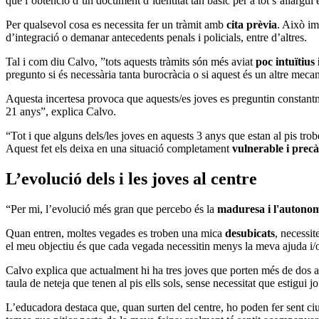
que l’obtenció d’un document d’identitat tan bàsic per a tot s’allargui en
Per qualsevol cosa es necessita fer un tràmit amb
cita prèvia
. Això im
d’integració o demanar antecedents penals i policials, entre d’altres.
Tal i com diu Calvo, ”tots aquests tràmits són més aviat
poc intuïtius 
pregunto si és necessària tanta burocràcia o si aquest és un altre mec
Aquesta incertesa provoca que aquests/es joves es preguntin constan
21 anys”, explica Calvo.
“Tot i que alguns dels/les joves en aquests 3 anys que estan al pis trob
Aquest fet els deixa en una situació completament
vulnerable i precà
L’evolució dels i les joves al centre
“Per mi, l’evolució més gran que percebo és la
maduresa i l'autono
Quan entren, moltes vegades es troben una mica
desubicats
, necessit
el meu objectiu és que cada vegada necessitin menys la meva ajuda i/o
Calvo explica que actualment hi ha tres joves que porten més de dos an
taula de neteja que tenen al pis ells sols, sense necessitat que estigui 
L’educadora destaca que, quan surten del centre, ho poden fer sent ciu