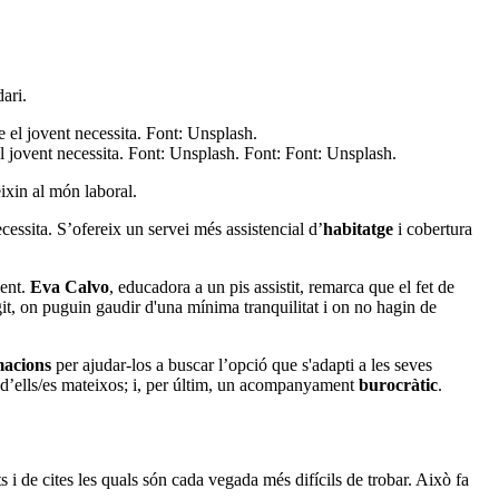
ari.
l jovent necessita. Font: Unsplash. Font: Font: Unsplash.
eixin al món laboral.
essita. S’ofereix un servei més assistencial d’
habitatge
i cobertura
ment.
Eva Calvo
, educadora a un pis assistit, remarca que el fet de
egit, on puguin gaudir d'una mínima tranquilitat i on no hagin de
macions
per ajudar-los a buscar l’opció que s'adapti a les seves
 d’ells/es mateixos; i, per últim, un acompanyament
burocràtic
.
i de cites les quals són cada vegada més difícils de trobar. Això fa