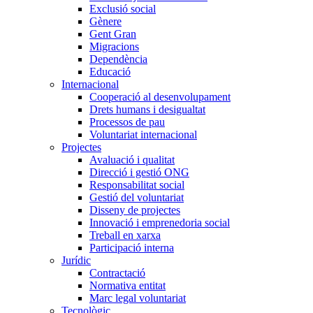
Exclusió social
Gènere
Gent Gran
Migracions
Dependència
Educació
Internacional
Cooperació al desenvolupament
Drets humans i desigualtat
Processos de pau
Voluntariat internacional
Projectes
Avaluació i qualitat
Direcció i gestió ONG
Responsabilitat social
Gestió del voluntariat
Disseny de projectes
Innovació i emprenedoria social
Treball en xarxa
Participació interna
Jurídic
Contractació
Normativa entitat
Marc legal voluntariat
Tecnològic