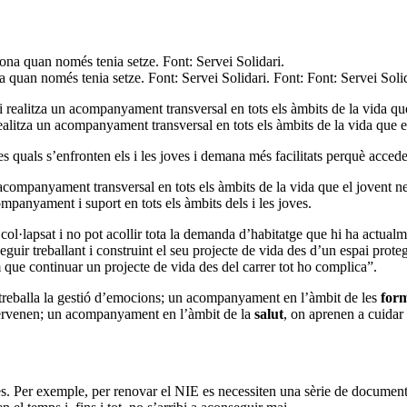
a quan només tenia setze. Font: Servei Solidari. Font: Font: Servei Solid
ealitza un acompanyament transversal en tots els àmbits de la vida que e
es quals s’enfronten els i les joves i demana més facilitats perquè acced
acompanyament transversal en tots els àmbits de la vida que el jovent nec
panyament i suport en tots els àmbits dels i les joves.
 col·lapsat i no pot acollir tota la demanda d’habitatge que hi ha actual
eguir treballant i construint el seu projecte de vida des d’un espai prot
 que continuar un projecte de vida des del carrer tot ho complica”.
treballa la gestió d’emocions; un acompanyament en l’àmbit de les
for
ntervenen; un acompanyament en l’àmbit de la
salut
, on aprenen a cuidar
es. Per exemple, per renovar el NIE es necessiten una sèrie de documents 