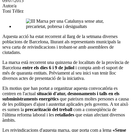
09/07/2015
altres
Autor/a
xarxes
Toni Téllez
socials
Aquesta acció ha estat recorrent al llarg de la setmana diverses
poblacions de Barcelona, lliurant als representants municipals la
seva carta de reivindicacions i trobant-se amb assemblees de
ciutadans.
La marxa està recorrent una quinzena de localitats de la província de
Barcelona
entre els dies 6 i 9 de juliol
i compta amb el suport de
més de quaranta entitats. Prèviament al seu inici van tenir lloc
diversos actes de presentació de la iniciativa.
Els motius que han portat a organitzar aquesta convocatòria es
centren en l'actual
situació d'atur, desnonaments i talls en els
subministraments energètics
que pateixen moltes persones a causa
de les polítiques d'ajust i austeritat aplicades pels governs. A tot això
es sumen la
precarització del treball
com a conseqüència de
l'última reforma laboral i les
retallades
que estan afectant diversos
àmbits.
Les reivindicacions d'aquesta marxa, que porta com a lema
«Sense