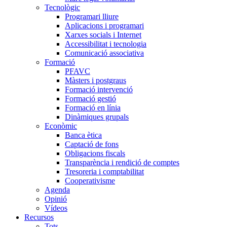
Tecnològic
Programari lliure
Aplicacions i programari
Xarxes socials i Internet
Accessibilitat i tecnologia
Comunicació associativa
Formació
PFAVC
Màsters i postgraus
Formació intervenció
Formació gestió
Formació en línia
Dinàmiques grupals
Econòmic
Banca ètica
Captació de fons
Obligacions fiscals
Transparència i rendició de comptes
Tresoreria i comptabilitat
Cooperativisme
Agenda
Opinió
Vídeos
Recursos
Tots