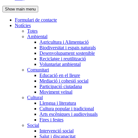
de
Show main menu
l'encapçalament
Formulari de contacte
Notícies
Navegació
Totes
principal
Ambiental
Agricultura i Alimentació
Biodiversitat i espais naturals
Desenvolupament sostenible
Reciclatge i reutilització
Voluntariat ambiental
Comunitari
Educació en el lleure
Mediació i cohesió social
Participació ciutadana
Moviment veïnal
Cultural
Llengua i literatura
Cultura popular i tradicional
Arts escèniques i audiovisuals
Fires i festes
Social
Intervenció social
Salut i discapacitat