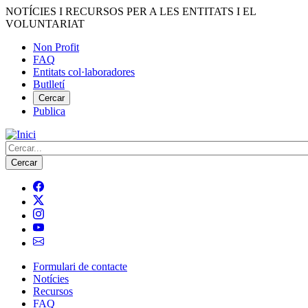
Vés
NOTÍCIES I RECURSOS PER A LES ENTITATS I EL
al
VOLUNTARIAT
contingut
Non Profit
FAQ
Menú
Entitats col·laboradores
del
Butlletí
compte
Cercar
Publica
d'usuari
Cerca
Formulari de contacte
Notícies
Navegació
Recursos
principal
FAQ