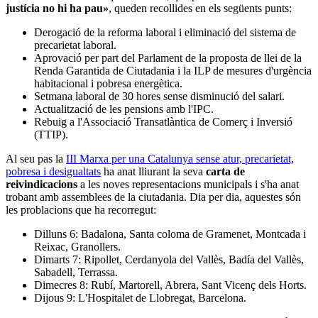
justícia no hi ha pau»
, queden recollides en els següents punts:
Derogació de la reforma laboral i eliminació del sistema de
precarietat laboral.
Aprovació per part del Parlament de la proposta de llei de la
Renda Garantida de Ciutadania i la ILP de mesures d'urgència
habitacional i pobresa energètica.
Setmana laboral de 30 hores sense disminució del salari.
Actualització de les pensions amb l'IPC.
Rebuig a l'Associació Transatlàntica de Comerç i Inversió
(TTIP).
Al seu pas la
III Marxa per una Catalunya sense atur, precarietat,
pobresa i desigualtats
ha anat lliurant la seva
carta de
reivindicacions
a les noves representacions municipals i s'ha anat
trobant amb assemblees de la ciutadania. Dia per dia, aquestes són
les problacions que ha recorregut:
Dilluns 6: Badalona, Santa coloma de Gramenet, Montcada i
Reixac, Granollers.
Dimarts 7: Ripollet, Cerdanyola del Vallès, Badía del Vallès,
Sabadell, Terrassa.
Dimecres 8: Rubí, Martorell, Abrera, Sant Vicenç dels Horts.
Dijous 9: L'Hospitalet de Llobregat, Barcelona.