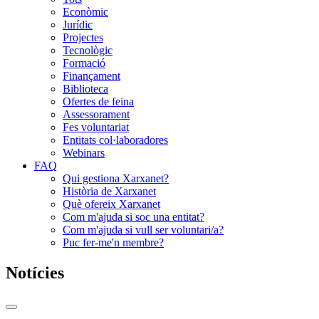
Econòmic
Jurídic
Projectes
Tecnològic
Formació
Finançament
Biblioteca
Ofertes de feina
Assessorament
Fes voluntariat
Entitats col·laboradores
Webinars
FAQ
Qui gestiona Xarxanet?
Història de Xarxanet
Què ofereix Xarxanet
Com m'ajuda si soc una entitat?
Com m'ajuda si vull ser voluntari/a?
Puc fer-me'n membre?
Notícies
Commutador