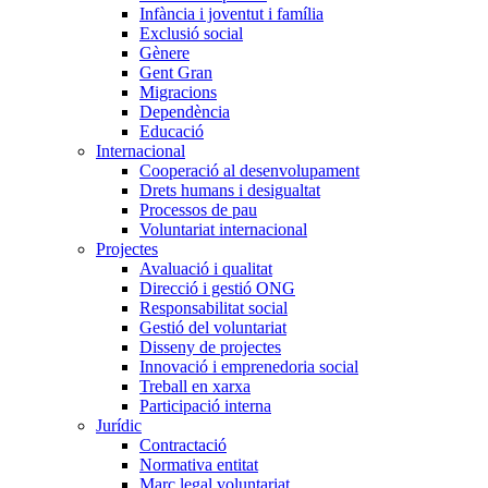
Infància i joventut i família
Exclusió social
Gènere
Gent Gran
Migracions
Dependència
Educació
Internacional
Cooperació al desenvolupament
Drets humans i desigualtat
Processos de pau
Voluntariat internacional
Projectes
Avaluació i qualitat
Direcció i gestió ONG
Responsabilitat social
Gestió del voluntariat
Disseny de projectes
Innovació i emprenedoria social
Treball en xarxa
Participació interna
Jurídic
Contractació
Normativa entitat
Marc legal voluntariat