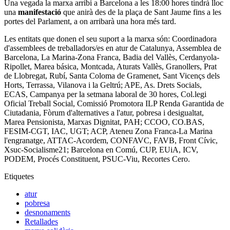
Una vegada la marxa arribi a Barcelona a les 18:00 hores tindrà lloc
una
manifestació
que anirà des de la plaça de Sant Jaume fins a les
portes del Parlament, a on arribarà una hora més tard.
Les entitats que donen el seu suport a la marxa són: Coordinadora
d'assemblees de treballadors/es en atur de Catalunya, Assemblea de
Barcelona, La Marina-Zona Franca, Badia del Vallès, Cerdanyola-
Ripollet, Marea básica, Montcada, Aturats Vallès, Granollers, Prat
de Llobregat, Rubí, Santa Coloma de Gramenet, Sant Vicençs dels
Horts, Terrassa, Vilanova i la Geltrú; APE, As. Drets Socials,
ECAS, Campanya per la setmana laboral de 30 hores, Col.legi
Oficial Treball Social, Comissió Promotora ILP Renda Garantida de
Ciutadania, Fòrum d'alternatives a l'atur, pobresa i desigualtat,
Marea Pensionista, Marxas Dignitat, PAH; CCOO, CO.BAS,
FESIM-CGT, IAC, UGT; ACP, Ateneu Zona Franca-La Marina
l'engranatge, ATTAC-Acordem, CONFAVC, FAVB, Front Cívic,
Xsuc-Socialisme21; Barcelona en Comú, CUP, EUiA, ICV,
PODEM, Procés Constituent, PSUC-Viu, Recortes Cero.
Etiquetes
atur
pobresa
desnonaments
Retallades