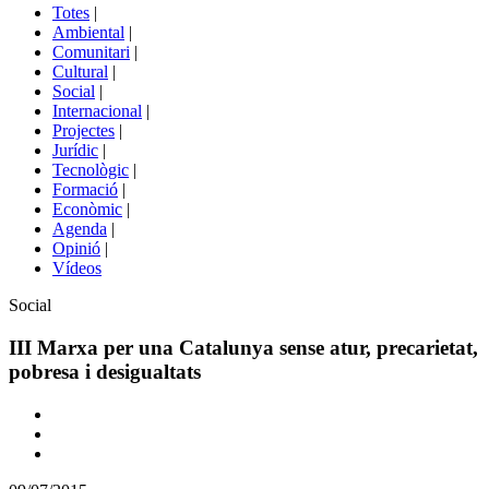
del
Totes
|
menú
Ambiental
|
de
Comunitari
|
portals
Cultural
|
Social
|
Internacional
|
Projectes
|
Jurídic
|
Tecnològic
|
Formació
|
Econòmic
|
Agenda
|
Opinió
|
Vídeos
Àmbit
Social
de
la
III Marxa per una Catalunya sense atur, precarietat,
notícia
pobresa i desigualtats
Comparteix
Compartir
en