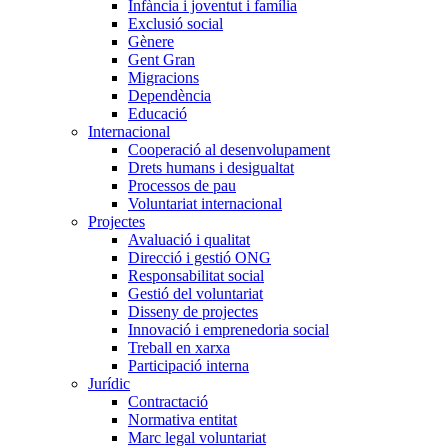
Infància i joventut i família
Exclusió social
Gènere
Gent Gran
Migracions
Dependència
Educació
Internacional
Cooperació al desenvolupament
Drets humans i desigualtat
Processos de pau
Voluntariat internacional
Projectes
Avaluació i qualitat
Direcció i gestió ONG
Responsabilitat social
Gestió del voluntariat
Disseny de projectes
Innovació i emprenedoria social
Treball en xarxa
Participació interna
Jurídic
Contractació
Normativa entitat
Marc legal voluntariat