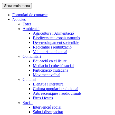
de
Show main menu
l'encapçalament
Formulari de contacte
Notícies
Navegació
Totes
principal
Ambiental
Agricultura i Alimentació
Biodiversitat i espais naturals
Desenvolupament sostenible
Reciclatge i reutilització
Voluntariat ambiental
Comunitari
Educació en el lleure
Mediació i cohesió social
Participació ciutadana
Moviment veïnal
Cultural
Llengua i literatura
Cultura popular i tradicional
Arts escèniques i audiovisuals
Fires i festes
Social
Intervenció social
Salut i discapacitat