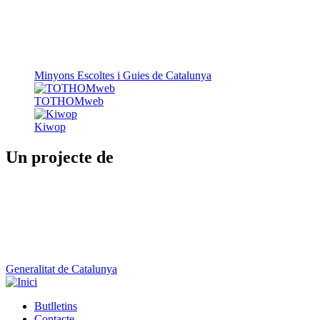
Minyons Escoltes i Guies de Catalunya
TOTHOMweb
Kiwop
Un projecte de
Generalitat de Catalunya
Butlletins
Contacte
Peu
Avís legal
Política de cookies
Mapa web
Declaració d'accessibilitat