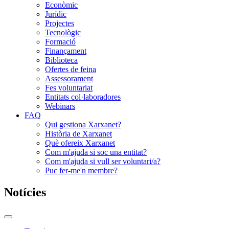
Econòmic
Jurídic
Projectes
Tecnològic
Formació
Finançament
Biblioteca
Ofertes de feina
Assessorament
Fes voluntariat
Entitats col·laboradores
Webinars
FAQ
Qui gestiona Xarxanet?
Història de Xarxanet
Què ofereix Xarxanet
Com m'ajuda si soc una entitat?
Com m'ajuda si vull ser voluntari/a?
Puc fer-me'n membre?
Notícies
Commutador
del