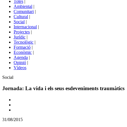
Totes
|
menú
Ambiental
|
de
Comunitari
|
portals
Cultural
|
Social
|
Internacional
|
Projectes
|
Jurídic
|
Tecnològic
|
Formació
|
Econòmic
|
Agenda
|
Opinió
|
Vídeos
Àmbit
Social
de
la
Jornada: La vida i els seus esdeveniments traumàtics
notícia
Comparteix
Compartir
en
31/08/2015
altres
xarxes