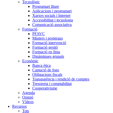
Tecnològic
Programari lliure
Aplicacions i programari
Xarxes socials i Internet
Accessibilitat i tecnologia
Comunicació associativa
Formació
PFAVC
Màsters i postgraus
Formació intervenció
Formació gestió
Formació en línia
Dinàmiques grupals
Econòmic
Banca ètica
Captació de fons
Obligacions fiscals
Transparència i rendició de comptes
Tresoreria i comptabilitat
Cooperativisme
Agenda
Opinió
Vídeos
Recursos
Tots