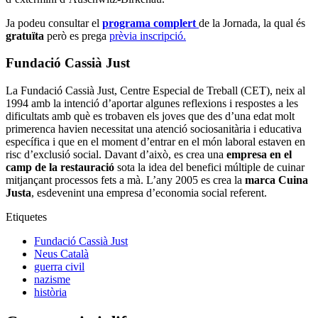
Ja podeu consultar el
programa complert
de la Jornada, la qual és
gratuïta
però es prega
prèvia inscripció.
Fundació Cassià Just
La Fundació Cassià Just, Centre Especial de Treball (CET), neix al
1994 amb la intenció d’aportar algunes reflexions i respostes a les
dificultats amb què es trobaven els joves que des d’una edat molt
primerenca havien necessitat una atenció sociosanitària i educativa
específica i que en el moment d’entrar en el món laboral estaven en
risc d’exclusió social. Davant d’això, es crea una
empresa en el
camp de la restauració
sota la idea del benefici múltiple de cuinar
mitjançant processos fets a mà. L’any 2005 es crea la
marca Cuina
Justa
, esdevenint una empresa d’economia social referent.
Etiquetes
Fundació Cassià Just
Neus Català
guerra civil
nazisme
història