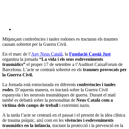
Mitjançant conferències i taules rodones es tractaran els traumes
causats sobretot per la Guerra Civil.
En el marc de l’
Any Neus Català
, la
Fundació Cassià Just
organitza la jornada
“La vida i els seus esdeveniments
traumàtics”
el proper 17 de setembre a l’Auditori CaixaForum de
Barcelona. L’acte se centrarà sobretot en els
traumes provocats per
la Guerra Civil.
La Jornada està estructurada en diferents
conferències i taules
rodes
. D’aquesta manera, es tractarà sobre la Guerra Civil
espanyola i les neurosis traumàtiques de guerra. Durant el matí
també es debatrà sobre la personalitat de
Neus Català com a
víctima dels camps de treball
i extermini nazis.
A la tarda l’acte se centrarà en el passat i el present de la idea clínica
de trauma psíquic, així com en les
vivències i esdeveniments
traumàtics en la infància
, tractant la protecció i la prevenció en la