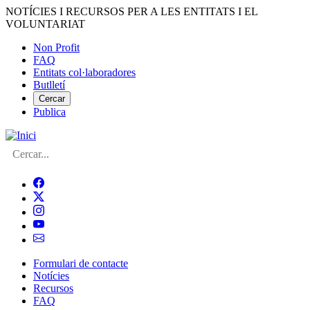
Vés
NOTÍCIES I RECURSOS PER A LES ENTITATS I EL
al
VOLUNTARIAT
contingut
Non Profit
FAQ
Menú
Entitats col·laboradores
del
Butlletí
compte
Cercar
Publica
d'usuari
Cerca
Formulari de contacte
Notícies
Navegació
Recursos
principal
FAQ