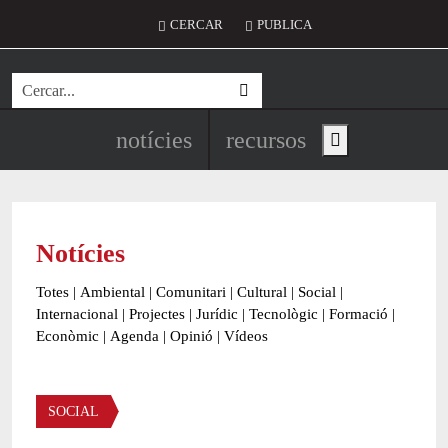
Vés al contingut
Menú del compte d'usuari
CERCAR
PUBLICA
Cerca
Navegació principal de l'encapç
notícies
recursos
Show main menu
Notícies
Totes
|
Ambiental
|
Comunitari
|
Cultural
|
Social
|
Internacional
|
Projectes
|
Jurídic
|
Tecnològic
|
Formació
|
Econòmic
|
Agenda
|
Opinió
|
Vídeos
Àmbit de la notícia
SOCIAL