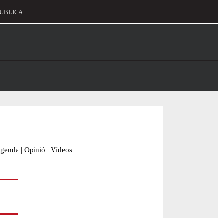
UBLICA
alament
genda
|
Opinió
|
Vídeos