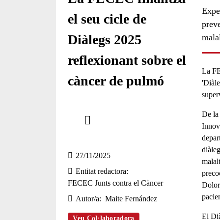
Exper
el seu cicle de
preve
Diàlegs 2025
malal
reflexionant sobre el
La FE
càncer de pulmó
'Diàl
super
Comparteix
De la
Innov
Compartir en altres xarxes socials
depar
diàleg
27/11/2025
malal
Entitat redactora
precoç
FECEC Junts contra el Càncer
Dolor
pacie
Autor/a
Maite Fernández
El Di
Veu Col·laboradora