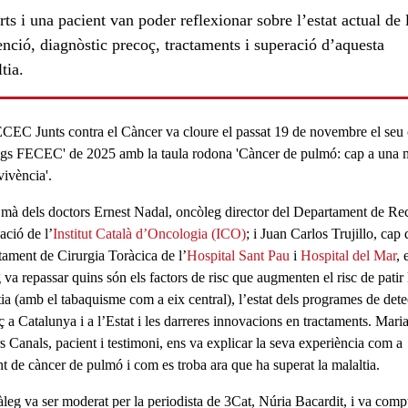
ts i una pacient van poder reflexionar sobre l’estat actual de 
nció, diagnòstic precoç, tractaments i superació d’aquesta
tia.
CEC Junts contra el Càncer va cloure el passat 19 de novembre el seu 
egs FECEC' de 2025 amb la taula rodona 'Càncer de pulmó: cap a una m
vivència'.
 mà dels doctors
Ernest Nadal
, oncòleg director del Departament de Rec
ació de l’
Institut Català d’Oncologia (ICO)
; i
Juan Carlos Trujillo
, cap 
tament de Cirurgia Toràcica de l’
Hospital Sant Pau
i
Hospital del Mar
, 
 va repassar quins són els factors de risc que augmenten el risc de patir 
tia (amb el tabaquisme com a eix central), l’estat dels programes de det
 a Catalunya i a l’Estat i les darreres innovacions en tractaments.
Mari
s Canals
, pacient i testimoni, ens va explicar la seva experiència com a
nt de càncer de pulmó i com es troba ara que ha superat la malaltia.
àleg va ser moderat per la periodista de 3Cat, Núria Bacardit, i va comp