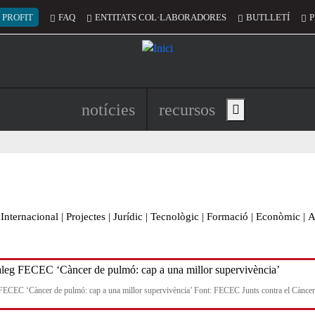
 del compte d'usuari
 PROFIT
FAQ
ENTITATS COL·LABORADORES
BUTLLETÍ
P
Navegació principal de l'encapç
notícies
recursos
Show main menu
Internacional
|
Projectes
|
Jurídic
|
Tecnològic
|
Formació
|
Econòmic
|
A
FECEC ‘Càncer de pulmó: cap a una millor supervivència’ Font: FECEC Junts contra el Càncer