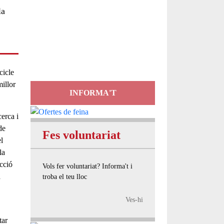
la
Servei
d'Assessorament
gratuït per a entitats
cicle
illor
INFORMA'T
erca i
de
Fes voluntariat
el
la
ecció
Vols fer voluntariat? Informa't i
a
troba el teu lloc
Ves-hi
tar