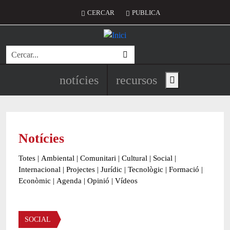
Vés al contingut
Menú del compte d'usuari
CERCAR
PUBLICA
Cerca
Navegació principal de l'encapç
notícies
recursos
Show main menu
Notícies
Totes
|
Ambiental
|
Comunitari
|
Cultural
|
Social
|
Internacional
|
Projectes
|
Jurídic
|
Tecnològic
|
Formació
|
Econòmic
|
Agenda
|
Opinió
|
Vídeos
Àmbit de la notícia
SOCIAL