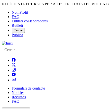
Vés
NOTÍCIES I RECURSOS PER A LES ENTITATS I EL VOLUNT
al
Non Profit
contingut
FAQ
Menú
Entitats col·laboradores
del
Butlletí
compte
Cercar
Publica
d'usuari
Cerca
Formulari de contacte
Notícies
Navegació
Recursos
principal
FAQ
de