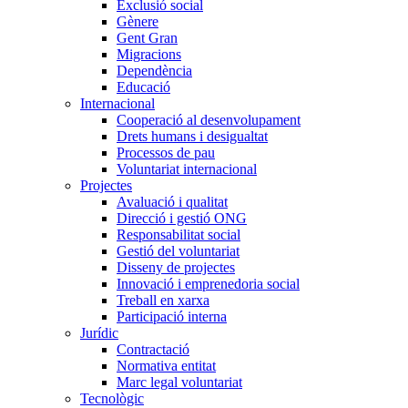
Exclusió social
Gènere
Gent Gran
Migracions
Dependència
Educació
Internacional
Cooperació al desenvolupament
Drets humans i desigualtat
Processos de pau
Voluntariat internacional
Projectes
Avaluació i qualitat
Direcció i gestió ONG
Responsabilitat social
Gestió del voluntariat
Disseny de projectes
Innovació i emprenedoria social
Treball en xarxa
Participació interna
Jurídic
Contractació
Normativa entitat
Marc legal voluntariat
Tecnològic