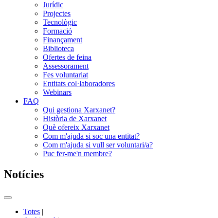
Jurídic
Projectes
Tecnològic
Formació
Finançament
Biblioteca
Ofertes de feina
Assessorament
Fes voluntariat
Entitats col·laboradores
Webinars
FAQ
Qui gestiona Xarxanet?
Història de Xarxanet
Què ofereix Xarxanet
Com m'ajuda si soc una entitat?
Com m'ajuda si vull ser voluntari/a?
Puc fer-me'n membre?
Notícies
Commutador
del
Totes
|
menú