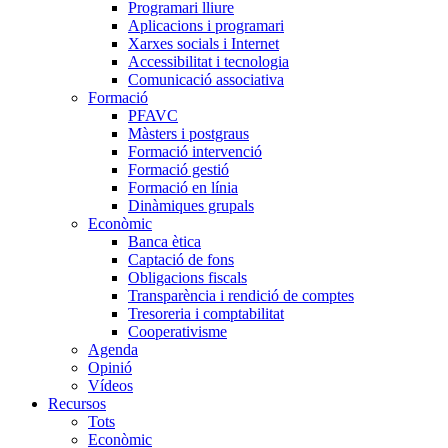
Programari lliure
Aplicacions i programari
Xarxes socials i Internet
Accessibilitat i tecnologia
Comunicació associativa
Formació
PFAVC
Màsters i postgraus
Formació intervenció
Formació gestió
Formació en línia
Dinàmiques grupals
Econòmic
Banca ètica
Captació de fons
Obligacions fiscals
Transparència i rendició de comptes
Tresoreria i comptabilitat
Cooperativisme
Agenda
Opinió
Vídeos
Recursos
Tots
Econòmic