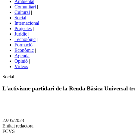
Ambiental
|
de
Comunitari
|
portals
Cultural
|
Social
|
Internacional
|
Projectes
|
Jurídic
|
Tecnològic
|
Formació
|
Econòmic
|
Agenda
|
Opinió
|
Vídeos
Àmbit
Social
de
la
L'activisme partidari de la Renda Bàsica Universal tr
notícia
Comparteix
Compartir
en
22/05/2023
altres
Entitat redactora
xarxes
FCVS
socials