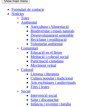
Show main menu
l'encapçalament
Formulari de contacte
Notícies
Navegació
Totes
principal
Ambiental
Agricultura i Alimentació
Biodiversitat i espais naturals
Desenvolupament sostenible
Reciclatge i reutilització
Voluntariat ambiental
Comunitari
Educació en el lleure
Mediació i cohesió social
Participació ciutadana
Moviment veïnal
Cultural
Llengua i literatura
Cultura popular i tradicional
Arts escèniques i audiovisuals
Fires i festes
Social
Intervenció social
Salut i discapacitat
Infància i joventut i família