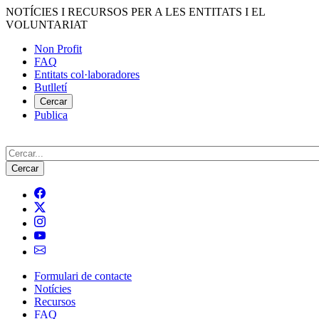
Vés
NOTÍCIES I RECURSOS PER A LES ENTITATS I EL
al
VOLUNTARIAT
contingut
Non Profit
FAQ
Menú
Entitats col·laboradores
del
Butlletí
compte
Cercar
Publica
d'usuari
Cerca
Formulari de contacte
Notícies
Navegació
Recursos
principal
FAQ