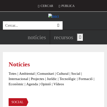
Vés al contingut
Menú del compte d'usuari
CERCAR
PUBLICA
Cerca
Navegació principal de l'encapç
notícies
recursos
Show main menu
Notícies
Totes
|
Ambiental
|
Comunitari
|
Cultural
|
Social
|
Internacional
|
Projectes
|
Jurídic
|
Tecnològic
|
Formació
|
Econòmic
|
Agenda
|
Opinió
|
Vídeos
Àmbit de la notícia
SOCIAL