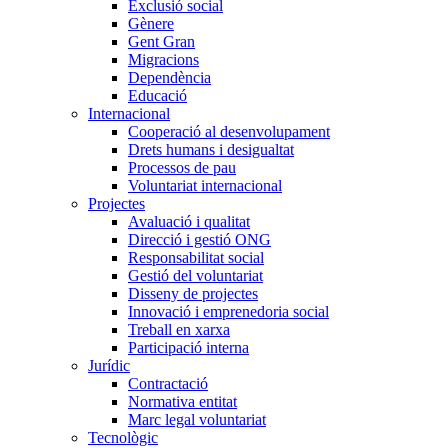
Exclusió social
Gènere
Gent Gran
Migracions
Dependència
Educació
Internacional
Cooperació al desenvolupament
Drets humans i desigualtat
Processos de pau
Voluntariat internacional
Projectes
Avaluació i qualitat
Direcció i gestió ONG
Responsabilitat social
Gestió del voluntariat
Disseny de projectes
Innovació i emprenedoria social
Treball en xarxa
Participació interna
Jurídic
Contractació
Normativa entitat
Marc legal voluntariat
Tecnològic