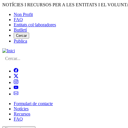
Vés
NOTÍCIES I RECURSOS PER A LES ENTITATS I EL VOLUNT
al
Non Profit
contingut
FAQ
Menú
Entitats col·laboradores
del
Butlletí
compte
Cercar
Publica
d'usuari
Cerca
Formulari de contacte
Notícies
Navegació
Recursos
principal
FAQ
de