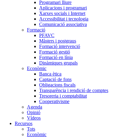
Programari lliure
Aplicacions i programari
Xarxes socials i Internet
Accessibilitat i tecnologia
Comunicació associativa
Formació
PFAVC
Màsters i postgraus
Formació intervenció
Formació gestió
Formació en línia
Dinàmiques grupals
Econòmic
Banca ètica
Captació de fons
Obligacions fiscals
Transparència i rendició de comptes
Tresoreria i comptabilitat
Cooperativisme
Agenda
Opinió
Vídeos
Recursos
Tots
Econòmic