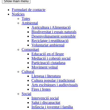
Show main menu
l'encapçalament
Formulari de contacte
Notícies
Navegació
Totes
principal
Ambiental
Agricultura i Alimentació
Biodiversitat i espais naturals
Desenvolupament sostenible
Reciclatge i reutilització
Voluntariat ambiental
Comunitari
Educació en el lleure
Mediació i cohesió social
Participació ciutadana
Moviment veïnal
Cultural
Llengua i literatura
Cultura popular i tradicional
Arts escèniques i audiovisuals
Fires i festes
Social
Intervenció social
Salut i discapacitat
Infància i joventut i família