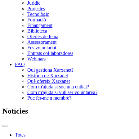
Jurídic
Projectes
Tecnològic
Formació
Finançament
Biblioteca
Ofertes de feina
Assessorament
Fes voluntariat
Entitats col·laboradores
Webinars
FAQ
Qui gestiona Xarxanet?
Història de Xarxanet
Què ofereix Xarxanet
Com m'ajuda si soc una entitat?
Com m'ajuda si vull ser voluntari/a?
Puc fer-me'n membre?
Notícies
Commutador
del
Totes
|
menú