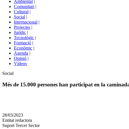
Ambiental
|
de
Comunitari
|
portals
Cultural
|
Social
|
Internacional
|
Projectes
|
Jurídic
|
Tecnològic
|
Formació
|
Econòmic
|
Agenda
|
Opinió
|
Vídeos
Àmbit
Social
de
la
Més de 15.000 persones han participat en la caminad
notícia
Comparteix
Compartir
en
28/03/2023
altres
Entitat redactora
xarxes
Suport Tercer Sector
socials