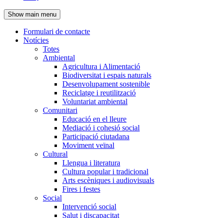
de
Show main menu
l'encapçalament
Formulari de contacte
Notícies
Navegació
Totes
principal
Ambiental
Agricultura i Alimentació
Biodiversitat i espais naturals
Desenvolupament sostenible
Reciclatge i reutilització
Voluntariat ambiental
Comunitari
Educació en el lleure
Mediació i cohesió social
Participació ciutadana
Moviment veïnal
Cultural
Llengua i literatura
Cultura popular i tradicional
Arts escèniques i audiovisuals
Fires i festes
Social
Intervenció social
Salut i discapacitat