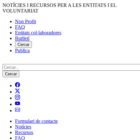
Vés
NOTÍCIES I RECURSOS PER A LES ENTITATS I EL
al
VOLUNTARIAT
contingut
Non Profit
FAQ
Menú
Entitats col·laboradores
del
Butlletí
compte
Cercar
Publica
d'usuari
Cerca
Formulari de contacte
Notícies
Navegació
Recursos
principal
FAQ