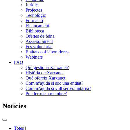
Jurídic
Projectes
Tecnològic
Formació
Finançament
Biblioteca
Ofertes de feina
Assessorament
Fes voluntariat
Entitats col·laboradores
Webinars
FAQ
Qui gestiona Xarxanet?
Història de Xarxanet
Què ofereix Xarxanet
Com m'ajuda si soc una entitat?
Com m'ajuda si vull ser voluntari/a?
Puc fer-me'n membre?
Notícies
Commutador
del
Totes
|