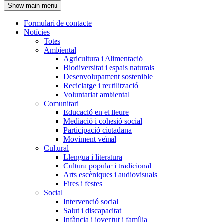
Show main menu
l'encapçalament
Formulari de contacte
Notícies
Navegació
Totes
principal
Ambiental
Agricultura i Alimentació
Biodiversitat i espais naturals
Desenvolupament sostenible
Reciclatge i reutilització
Voluntariat ambiental
Comunitari
Educació en el lleure
Mediació i cohesió social
Participació ciutadana
Moviment veïnal
Cultural
Llengua i literatura
Cultura popular i tradicional
Arts escèniques i audiovisuals
Fires i festes
Social
Intervenció social
Salut i discapacitat
Infància i joventut i família