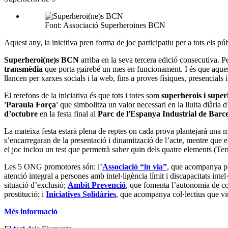
Font: Associació Superheroines BCN
Aquest any, la inicitiva pren forma de joc participatiu per a tots els
Superheroi(ne)s BCN
arriba en la seva tercera edició consecutiva. P
transmèdia
que porta gairebé un mes en funcionament. I és que aque
llancen per xarxes socials i la web, fins a proves físiques, presencials 
El rerefons de la iniciativa és que tots i totes som
superherois i supe
'Paraula Força'
que simbolitza un valor necessari en la lluita diària d
d’octubre
en la festa final al
Parc de l'Espanya Industrial de Barc
La mateixa festa estarà plena de reptes on cada prova plantejarà una 
s’encarregaran de la presentació i dinamització de l’acte, mentre que 
el joc inclou un test que permetrà saber quin dels quatre elements (Te
Les 5 ONG promotores són: l’
Associació “in via”
, que acompanya pe
atenció integral a persones amb intel·ligència límit i discapacitats intel
situació d’exclusió;
Àmbit Prevenció
, que fomenta l’autonomia de co
prostitució; i
Iniciatives Solidàries
, que acompanya col·lectius que viu
Més informaci
ó