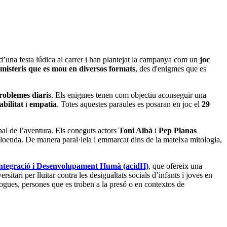
d’una festa lúdica al carrer i han plantejat la campanya com un
joc
misteris que es mou en diversos formats
, des d'enigmes que es
problemes diaris
. Els enigmes tenen com objectiu aconseguir una
bilitat
i
empatia
. Totes aquestes paraules es posaran en joc el
29
nal de l’aventura. Els coneguts actors
Toni Albà
i
Pep Planas
loenda. De manera paral·lela i emmarcat dins de la mateixa mitologia,
Integració i Desenvolupament Humà (acidH)
, que ofereix una
rsitari per lluitar contra les desigualtats socials d’infants i joves en
gues, persones que es troben a la presó o en contextos de