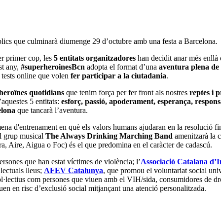
 públics que culminarà diumenge 29 d’octubre amb una festa a Barcelona.
er primer cop, les
5 entitats organitzadores
han decidit anar més enllà 
st any,
#superheroinesBcn
adopta el format d’una
aventura plena de 
i tests online que volen
fer participar a la ciutadania
.
rheroïnes quotidians
que tenim força per fer front als nostres
reptes i 
’aquestes 5 entitats:
esforç, passió, apoderament, esperança, responsa
elona
que tancarà l’aventura.
mena d'entrenament en què els valors humans ajudaran en la resolució fi
el grup musical
The Always Drinking Marching Band
amenitzarà la c
rra, Aire, Aigua o Foc) és el que predomina en el caràcter de cadascú.
rsones que han estat víctimes de violència; l’
Associació Catalana d’
·lectuals lleus;
AFEV Catalunya
, que promou el voluntariat social unive
l·lectius com persones que viuen amb el VIH/sida, consumidores de dro
en en risc d’exclusió social mitjançant una atenció personalitzada.