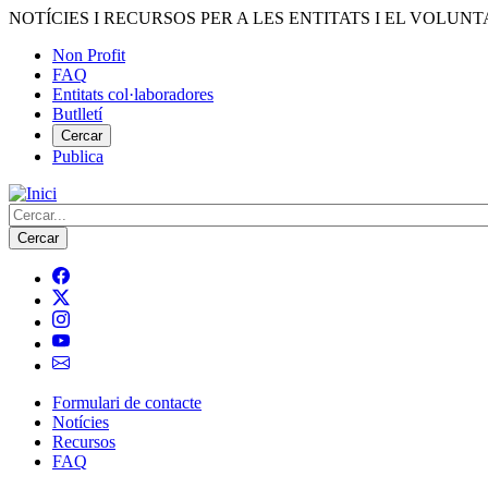
Vés
NOTÍCIES I RECURSOS PER A LES ENTITATS I EL VOLUNT
al
Non Profit
contingut
FAQ
Menú
Entitats col·laboradores
del
Butlletí
compte
Cercar
Publica
d'usuari
Cerca
Formulari de contacte
Notícies
Navegació
Recursos
principal
FAQ
de