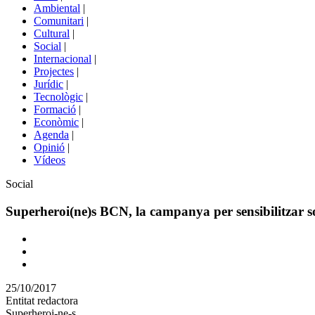
menú
Ambiental
|
de
Comunitari
|
portals
Cultural
|
Social
|
Internacional
|
Projectes
|
Jurídic
|
Tecnològic
|
Formació
|
Econòmic
|
Agenda
|
Opinió
|
Vídeos
Àmbit
Social
de
la
Superheroi(ne)s BCN, la campanya per sensibilitzar sob
notícia
Comparteix
Compartir
en
25/10/2017
altres
Entitat redactora
xarxes
Superheroi-ne-s
socials