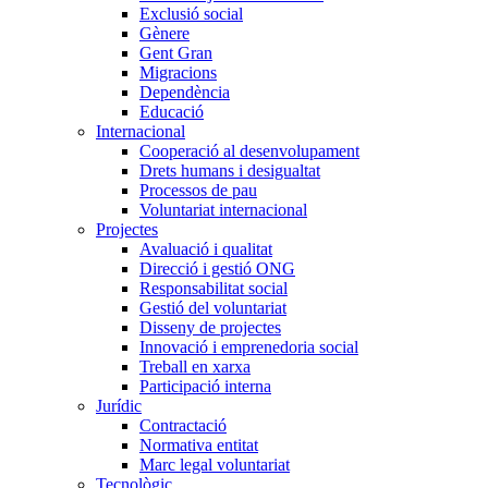
Exclusió social
Gènere
Gent Gran
Migracions
Dependència
Educació
Internacional
Cooperació al desenvolupament
Drets humans i desigualtat
Processos de pau
Voluntariat internacional
Projectes
Avaluació i qualitat
Direcció i gestió ONG
Responsabilitat social
Gestió del voluntariat
Disseny de projectes
Innovació i emprenedoria social
Treball en xarxa
Participació interna
Jurídic
Contractació
Normativa entitat
Marc legal voluntariat
Tecnològic