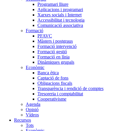
Programari lliure
Aplicacions i programari
Xarxes socials i Internet
Accessibilitat i tecnologia
Comunicació associativa
Formació
PFAVC
Màsters i postgraus
Formació intervenció
Formació gestió
Formació en línia
Dinàmiques grupals
Econòmic
Banca ètica
Captació de fons
Obligacions fiscals
Transparència i rendició de comptes
Tresoreria i comptabilitat
Cooperativisme
Agenda
Opinió
Vídeos
Recursos
Tots
Econòmic