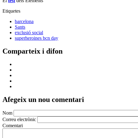
El
test
dels Elements
Etiquetes
barcelona
Sants
exclusió social
superheroines bcn day
Comparteix i difon
Afegeix un nou comentari
Nom
Correu electrònic
Comentari