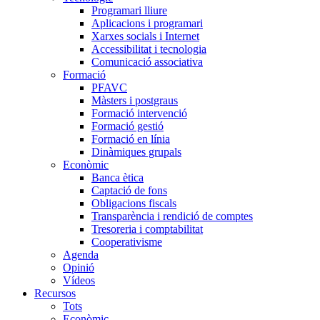
Programari lliure
Aplicacions i programari
Xarxes socials i Internet
Accessibilitat i tecnologia
Comunicació associativa
Formació
PFAVC
Màsters i postgraus
Formació intervenció
Formació gestió
Formació en línia
Dinàmiques grupals
Econòmic
Banca ètica
Captació de fons
Obligacions fiscals
Transparència i rendició de comptes
Tresoreria i comptabilitat
Cooperativisme
Agenda
Opinió
Vídeos
Recursos
Tots
Econòmic