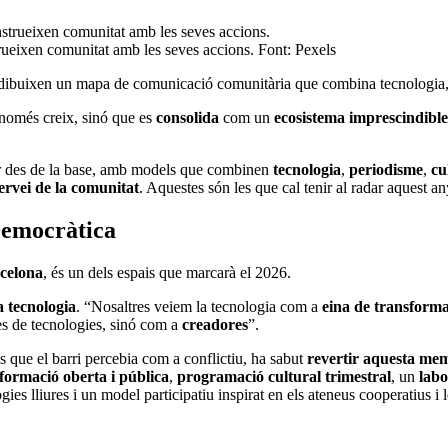
ueixen comunitat amb les seves accions. Font: Pexels
z dibuixen un mapa de comunicació comunitària que combina tecnologia, 
només creix, sinó que es
consolida
com un
ecosistema imprescindibl
car des de la base, amb models que combinen
tecnologia
,
periodisme
,
cu
ervei de la comunitat
. Aquestes són les que cal tenir al radar aquest an
Democràtica
rcelona
, és un dels espais que marcarà el 2026.
a tecnologia
. “Nosaltres veiem la tecnologia com a
eina de transforma
s de tecnologies, sinó com a
creadores
”.
s que el barri percebia com a conflictiu, ha sabut
revertir aquesta me
formació oberta i pública
,
programació cultural trimestral
, un
labo
es lliures i un model participatiu inspirat en els ateneus cooperatius i 