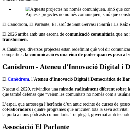
Aquests projectes no només comuniquen, sinó que constr
El Canòdrom, El Parlante, El Jardí de Sant Gervasi i Sarrià i La Raí
El 2026 arriba amb una escena de
comunicació comunitària
que no 
transformen
.
A Catalunya, diversos projectes estan redefinint què vol dir comuni
compartida:
la comunicació és una eina de poder quan es posa al s
Canòdrom - Ateneu d'Innovació Digital i 
El
Canòdrom
, l’
Ateneu d’Innovació Digital i Democràtica de Ba
Nascut el 2020, reivindica una
mirada radicalment diferent sobre l
que també defensa que “veiem les comunitats no només com a usuàrie
L’espai, que arrossega l’herència d’un antic recinte de curses de gosso
col·laboradors
i quatre programes que articulen tota la seva activitat:
la porta a nous pòdcasts comunitaris. Tot plegat, governat amb tecnologi
Associació El Parlante