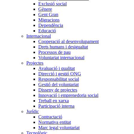
Exclusió social
Gènere
Gent Gran
Migracions
Dependència
Educació
Internacional
Cooperació al desenvolupament
Drets humans i desigualtat
Processos de pau
Voluntariat internacional
Projectes
Avaluació i qualitat
Direcció i gestió ONG
Responsabilitat social
Gestió del voluntariat
Disseny de projectes
Innovació i emprenedoria social
Treball en xarxa
Participació interna
Jurídic
Contractació
Normativa entitat
Marc legal voluntariat
Tecnològic