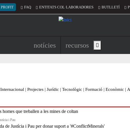
 del compte d'usuari
 PROFIT
FAQ
ENTITATS COL·LABORADORES
BUTLLETÍ
P
Navegació principal de l'encapç
notícies
recursos
Show main menu
Internacional
|
Projectes
|
Jurídic
|
Tecnològic
|
Formació
|
Econòmic
|
A
stícia i Pau