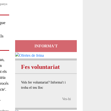
ampanya
Servei
d'Assessorament
que
gratuït per a entitats
ls
INFORMA'T
an,
en
Fes voluntariat
t els
tria
Vols fer voluntariat? Informa't i
procés
troba el teu lloc
cte'.
Ves-hi
.