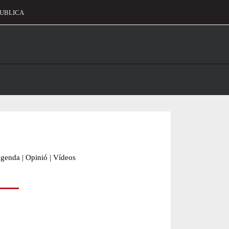
UBLICA
alament
genda
|
Opinió
|
Vídeos