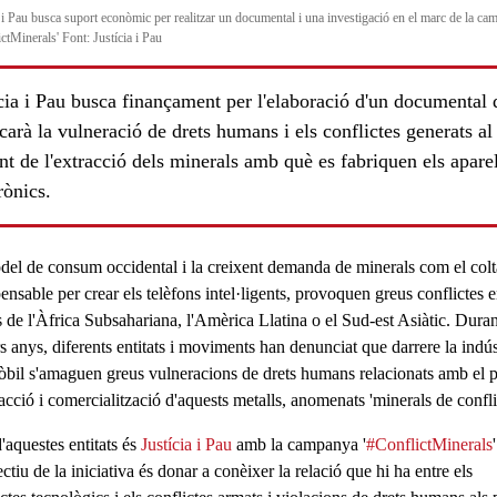
a i Pau busca suport econòmic per realitzar un documental i una investigació en el marc de la c
ctMinerals' Font: Justícia i Pau
cia i Pau busca finançament per l'elaboració d'un documental 
carà la vulneració de drets humans i els conflictes generats al
nt de l'extracció dels minerals amb què es fabriquen els aparel
rònics.
del de consum occidental i la creixent demanda de minerals com el colt
ensable per crear els telèfons intel·ligents, provoquen greus conflictes 
 de l'Àfrica Subsahariana, l'Amèrica Llatina o el Sud-est Asiàtic. Duran
s anys, diferents entitats i moviments han denunciat que darrere la
indús
òbil
s'amaguen
greus vulneracions de drets humans
relacionats amb el 
acció i comercialització d'aquests metalls, anomenats 'minerals de confli
'aquestes entitats és
Justícia i Pau
amb la campanya '
#ConflictMinerals
'
ctiu de la iniciativa és donar a conèixer la relació que hi ha entre els