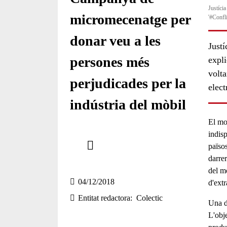
Justíci
micromecenatge per
'#Confli
donar veu a les
Justí
persones més
expli
volta
perjudicades per la
elect
indústria del mòbil
El mo
Comparteix
indisp
països
darrer
Compartir en altres xarxes socials
del m
04/12/2018
d'extr
Entitat redactora
Colectic
Una d
L'obje