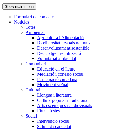
de
Show main menu
l'encapçalament
Formulari de contacte
Notícies
Navegació
Totes
principal
Ambiental
Agricultura i Alimentació
Biodiversitat i espais naturals
Desenvolupament sostenible
Reciclatge i reutilització
Voluntariat ambiental
Comunitari
Educació en el lleure
Mediació i cohesió social
Participació ciutadana
Moviment veïnal
Cultural
Llengua i literatura
Cultura popular i tradicional
Arts escèniques i audiovisuals
Fires i festes
Social
Intervenció social
Salut i discapacitat