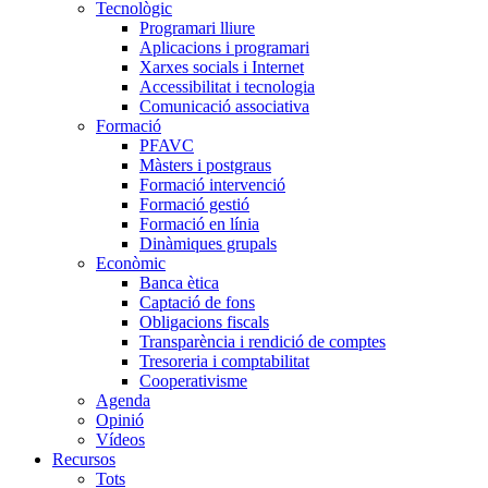
Tecnològic
Programari lliure
Aplicacions i programari
Xarxes socials i Internet
Accessibilitat i tecnologia
Comunicació associativa
Formació
PFAVC
Màsters i postgraus
Formació intervenció
Formació gestió
Formació en línia
Dinàmiques grupals
Econòmic
Banca ètica
Captació de fons
Obligacions fiscals
Transparència i rendició de comptes
Tresoreria i comptabilitat
Cooperativisme
Agenda
Opinió
Vídeos
Recursos
Tots