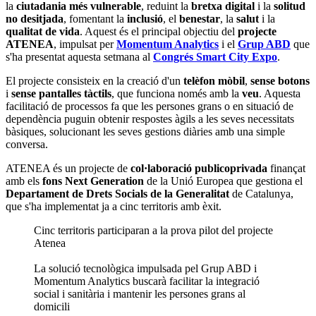
la
ciutadania
més vulnerable
, reduint la
bretxa digital
i la
solitud
no desitjada
, fomentant la
inclusió
, el
benestar
, la
salut
i la
qualitat de vida
. Aquest és el principal objectiu del
projecte
ATENEA
, impulsat per
Momentum Analytics
i el
Grup ABD
que
s'ha presentat aquesta setmana al
Congrés Smart City Expo
.
El projecte consisteix en la creació d'un
telèfon mòbil
,
sense botons
i
sense pantalles tàctils
, que funciona només amb la
veu
. Aquesta
facilitació de processos fa que les persones grans o en situació de
dependència puguin obtenir respostes àgils a les seves necessitats
bàsiques, solucionant les seves gestions diàries amb una simple
conversa.
ATENEA és un projecte de
col·laboració publicoprivada
finançat
amb els
fons Next Generation
de la Unió Europea que gestiona el
Departament de Drets Socials de la Generalitat
de Catalunya,
que s'ha implementat ja a cinc territoris amb èxit.
Cinc territoris participaran a la prova pilot del projecte
Atenea
La solució tecnològica impulsada pel Grup ABD i
Momentum Analytics buscarà facilitar la integració
social i sanitària i mantenir les persones grans al
domicili