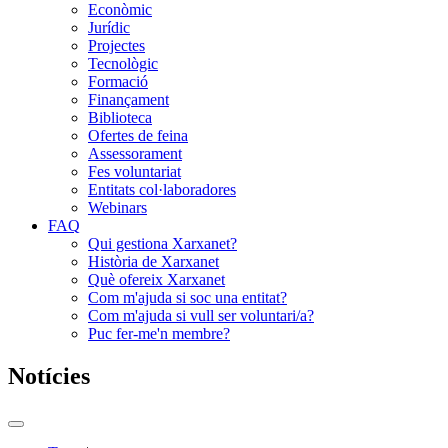
Econòmic
Jurídic
Projectes
Tecnològic
Formació
Finançament
Biblioteca
Ofertes de feina
Assessorament
Fes voluntariat
Entitats col·laboradores
Webinars
FAQ
Qui gestiona Xarxanet?
Història de Xarxanet
Què ofereix Xarxanet
Com m'ajuda si soc una entitat?
Com m'ajuda si vull ser voluntari/a?
Puc fer-me'n membre?
Notícies
Commutador
del