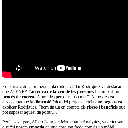
En el marc de la primera taula rodona, Pilar Rodríguez va destacar
que ATENEA "
arrenca de la veu de les persones
i parteix d’un
procés de cocreació
amb les persones usuàries". A més, es va
destacar també la
dimensió ètica
del projecte, en la que, segons va
explicar Rodríguez, "hem tingut en compte els
riscos
i
beneficis
que
pot suposar aquest dispositiu".
Per la seva part, Albert Isern, de Momentum Analytics, va defensar
que “si posem
empatia
en una cosa tan freda com és un mòbil