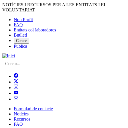
Vés
NOTÍCIES I RECURSOS PER A LES ENTITATS I EL
al
VOLUNTARIAT
contingut
Non Profit
FAQ
Menú
Entitats col·laboradores
del
Butlletí
compte
Cercar
Publica
d'usuari
Cerca
Formulari de contacte
Notícies
Navegació
Recursos
principal
FAQ