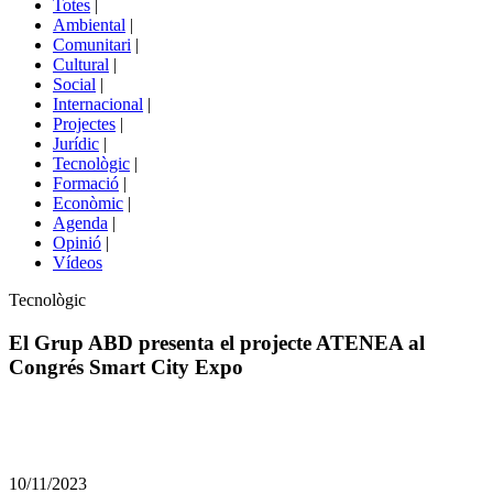
Totes
|
menú
Ambiental
|
de
Comunitari
|
portals
Cultural
|
Social
|
Internacional
|
Projectes
|
Jurídic
|
Tecnològic
|
Formació
|
Econòmic
|
Agenda
|
Opinió
|
Vídeos
Àmbit
Tecnològic
de
la
El Grup ABD presenta el projecte ATENEA al
notícia
Congrés Smart City Expo
Comparteix
Compartir
en
10/11/2023