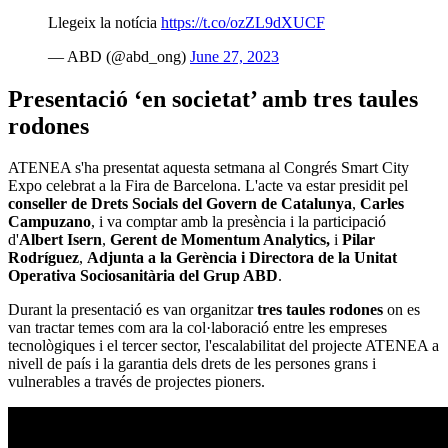
Llegeix la notícia
https://t.co/ozZL9dXUCF
— ABD (@abd_ong)
June 27, 2023
Presentació ‘en societat’ amb tres taules
rodones
ATENEA s'ha presentat aquesta setmana al Congrés Smart City
Expo celebrat a la Fira de Barcelona. L'acte va estar presidit pel
conseller de Drets Socials del Govern de Catalunya
,
Carles
Campuzano
, i va comptar amb la presència i la participació
d'
Albert Isern
,
Gerent de Momentum Analytics,
i
Pilar
Rodríguez
,
Adjunta a la Gerència i Directora de la Unitat
Operativa Sociosanitària del Grup ABD
.
Durant la presentació es van organitzar
tres taules rodones
on es
van tractar temes com ara la col·laboració entre les empreses
tecnològiques i el tercer sector, l'escalabilitat del projecte ATENEA a
nivell de país i la garantia dels drets de les persones grans i
vulnerables a través de projectes pioners.