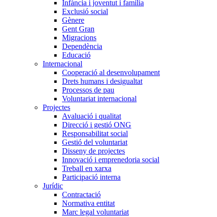
Infància i joventut i família
Exclusió social
Gènere
Gent Gran
Migracions
Dependència
Educació
Internacional
Cooperació al desenvolupament
Drets humans i desigualtat
Processos de pau
Voluntariat internacional
Projectes
Avaluació i qualitat
Direcció i gestió ONG
Responsabilitat social
Gestió del voluntariat
Disseny de projectes
Innovació i emprenedoria social
Treball en xarxa
Participació interna
Jurídic
Contractació
Normativa entitat
Marc legal voluntariat