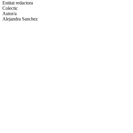
altres
Entitat redactora
xarxes
Colectic
socials
Autor/a
Alejandra Sanchez