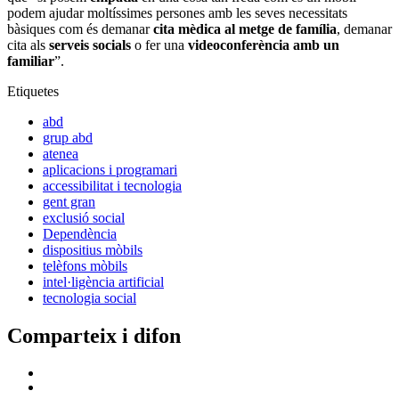
podem ajudar moltíssimes persones amb les seves necessitats
bàsiques com és demanar
cita mèdica al metge de família
, demanar
cita als
serveis socials
o fer una
videoconferència amb un
familiar
”.
Etiquetes
abd
grup abd
atenea
aplicacions i programari
accessibilitat i tecnologia
gent gran
exclusió social
Dependència
dispositius mòbils
telèfons mòbils
intel·ligència artificial
tecnologia social
Comparteix i difon