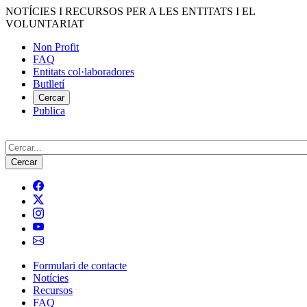
Vés
NOTÍCIES I RECURSOS PER A LES ENTITATS I EL
al
VOLUNTARIAT
contingut
Non Profit
FAQ
Menú
Entitats col·laboradores
del
Butlletí
compte
Cercar
Publica
d'usuari
Cerca
Formulari de contacte
Notícies
Navegació
Recursos
principal
FAQ