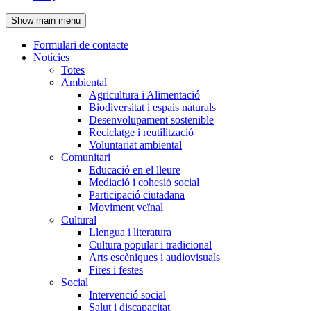
de
Show main menu
l'encapçalament
Formulari de contacte
Notícies
Navegació
Totes
principal
Ambiental
Agricultura i Alimentació
Biodiversitat i espais naturals
Desenvolupament sostenible
Reciclatge i reutilització
Voluntariat ambiental
Comunitari
Educació en el lleure
Mediació i cohesió social
Participació ciutadana
Moviment veïnal
Cultural
Llengua i literatura
Cultura popular i tradicional
Arts escèniques i audiovisuals
Fires i festes
Social
Intervenció social
Salut i discapacitat