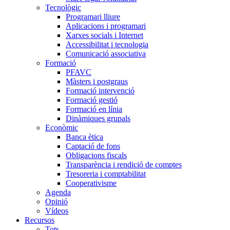
Tecnològic
Programari lliure
Aplicacions i programari
Xarxes socials i Internet
Accessibilitat i tecnologia
Comunicació associativa
Formació
PFAVC
Màsters i postgraus
Formació intervenció
Formació gestió
Formació en línia
Dinàmiques grupals
Econòmic
Banca ètica
Captació de fons
Obligacions fiscals
Transparència i rendició de comptes
Tresoreria i comptabilitat
Cooperativisme
Agenda
Opinió
Vídeos
Recursos
Tots