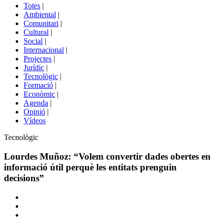
del
Totes
|
menú
Ambiental
|
de
Comunitari
|
portals
Cultural
|
Social
|
Internacional
|
Projectes
|
Jurídic
|
Tecnològic
|
Formació
|
Econòmic
|
Agenda
|
Opinió
|
Vídeos
Àmbit
Tecnològic
de
la
Lourdes Muñoz: “Volem convertir dades obertes en
notícia
informació útil perquè les entitats prenguin
decisions”
Comparteix
Compartir