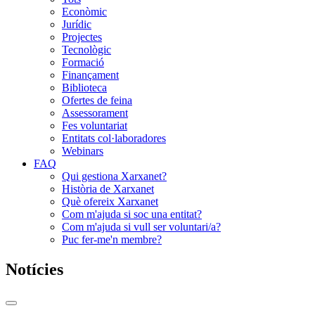
Econòmic
Jurídic
Projectes
Tecnològic
Formació
Finançament
Biblioteca
Ofertes de feina
Assessorament
Fes voluntariat
Entitats col·laboradores
Webinars
FAQ
Qui gestiona Xarxanet?
Història de Xarxanet
Què ofereix Xarxanet
Com m'ajuda si soc una entitat?
Com m'ajuda si vull ser voluntari/a?
Puc fer-me'n membre?
Notícies
Commutador