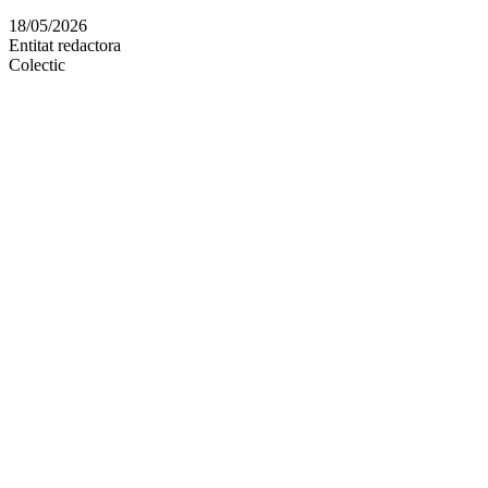
en
18/05/2026
altres
Entitat redactora
xarxes
Colectic
socials