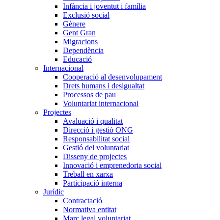
Infància i joventut i família
Exclusió social
Gènere
Gent Gran
Migracions
Dependència
Educació
Internacional
Cooperació al desenvolupament
Drets humans i desigualtat
Processos de pau
Voluntariat internacional
Projectes
Avaluació i qualitat
Direcció i gestió ONG
Responsabilitat social
Gestió del voluntariat
Disseny de projectes
Innovació i emprenedoria social
Treball en xarxa
Participació interna
Jurídic
Contractació
Normativa entitat
Marc legal voluntariat