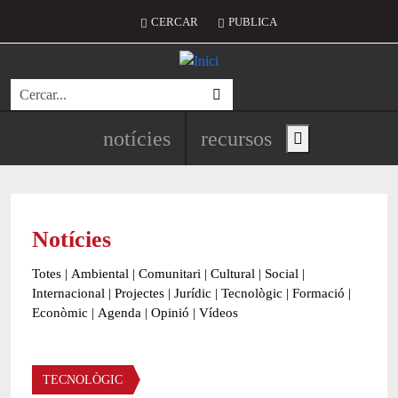
Vés al contingut
Menú del compte d'usuari
CERCAR
PUBLICA
Cerca
Navegació principal de l'encapç
notícies
recursos
Show main menu
Notícies
Totes
|
Ambiental
|
Comunitari
|
Cultural
|
Social
|
Internacional
|
Projectes
|
Jurídic
|
Tecnològic
|
Formació
|
Econòmic
|
Agenda
|
Opinió
|
Vídeos
Àmbit de la notícia
TECNOLÒGIC