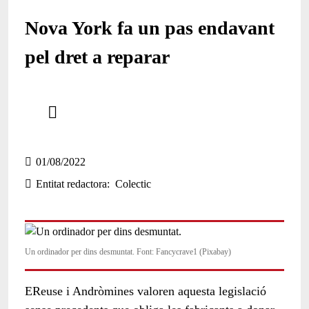
Nova York fa un pas endavant
pel dret a reparar
Comparteix
Compartir en altres xarxes socials
01/08/2022
Entitat redactora
Colectic
Un ordinador per dins desmuntat. Font: Fancycrave1 (Pixabay)
EReuse i Andròmines valoren aquesta legislació