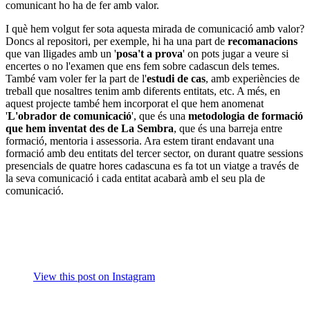
comunicant ho ha de fer amb valor.
I què hem volgut fer sota aquesta mirada de comunicació amb valor?
Doncs al repositori, per exemple, hi ha una part de
recomanacions
que van lligades amb un '
posa't a prova
' on pots jugar a veure si
encertes o no l'examen que ens fem sobre cadascun dels temes.
També vam voler fer la part de l'
estudi de cas
, amb experiències de
treball que nosaltres tenim amb diferents entitats, etc. A més, en
aquest projecte també hem incorporat el que hem anomenat
'
L'obrador de comunicació
', que és una
metodologia de formació
que hem inventat des de La Sembra
, que és una barreja entre
formació, mentoria i assessoria. Ara estem tirant endavant una
formació amb deu entitats del tercer sector, on durant quatre sessions
presencials de quatre hores cadascuna es fa tot un viatge a través de
la seva comunicació i cada entitat acabarà amb el seu pla de
comunicació.
View this post on Instagram