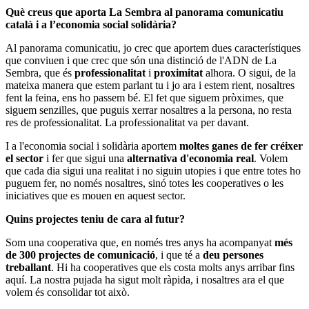
Què creus que aporta La Sembra al panorama comunicatiu
català i a l’economia social solidària?
Al panorama comunicatiu, jo crec que aportem dues característiques
que conviuen i que crec que són una distinció de l'ADN de La
Sembra, que és
professionalitat
i
proximitat
alhora. O sigui, de la
mateixa manera que estem parlant tu i jo ara i estem rient, nosaltres
fent la feina, ens ho passem bé. El fet que siguem pròximes, que
siguem senzilles, que puguis xerrar nosaltres a la persona, no resta
res de professionalitat. La professionalitat va per davant.
I a l'economia social i solidària aportem
moltes ganes de fer créixer
el sector
i fer que sigui una
alternativa d'economia real
. Volem
que cada dia sigui una realitat i no siguin utopies i que entre totes ho
puguem fer, no només nosaltres, sinó totes les cooperatives o les
iniciatives que es mouen en aquest sector.
Quins projectes teniu de cara al futur?
Som una cooperativa que, en només tres anys ha acompanyat
més
de 300 projectes de comunicació
, i que té a
deu persones
treballant
. Hi ha cooperatives que els costa molts anys arribar fins
aquí. La nostra pujada ha sigut molt ràpida, i nosaltres ara el que
volem és consolidar tot això.