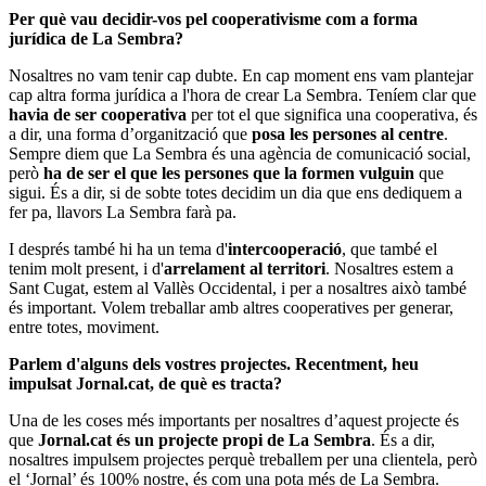
Per què vau decidir-vos pel cooperativisme com a forma
jurídica de La Sembra?
Nosaltres no vam tenir cap dubte. En cap moment ens vam plantejar
cap altra forma jurídica a l'hora de crear La Sembra. Teníem clar que
havia de ser cooperativa
per tot el que significa una cooperativa, és
a dir, una forma d’organització que
posa les persones al centre
.
Sempre diem que La Sembra és una agència de comunicació social,
però
ha de ser el que les persones que la formen vulguin
que
sigui. És a dir, si de sobte totes decidim un dia que ens dediquem a
fer pa, llavors La Sembra farà pa.
I després també hi ha un tema d'
intercooperació
, que també el
tenim molt present, i d'
arrelament al territori
. Nosaltres estem a
Sant Cugat, estem al Vallès Occidental, i per a nosaltres això també
és important. Volem treballar amb altres cooperatives per generar,
entre totes, moviment.
Parlem d'alguns dels vostres projectes. Recentment, heu
impulsat Jornal.cat, de què es tracta?
Una de les coses més importants per nosaltres d’aquest projecte és
que
Jornal.cat és un projecte propi de La Sembra
. És a dir,
nosaltres impulsem projectes perquè treballem per una clientela, però
el ‘Jornal’ és 100% nostre, és com una pota més de La Sembra.