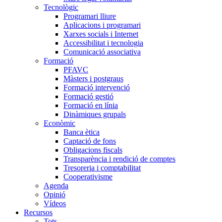
Tecnològic
Programari lliure
Aplicacions i programari
Xarxes socials i Internet
Accessibilitat i tecnologia
Comunicació associativa
Formació
PFAVC
Màsters i postgraus
Formació intervenció
Formació gestió
Formació en línia
Dinàmiques grupals
Econòmic
Banca ètica
Captació de fons
Obligacions fiscals
Transparència i rendició de comptes
Tresoreria i comptabilitat
Cooperativisme
Agenda
Opinió
Vídeos
Recursos
Tots