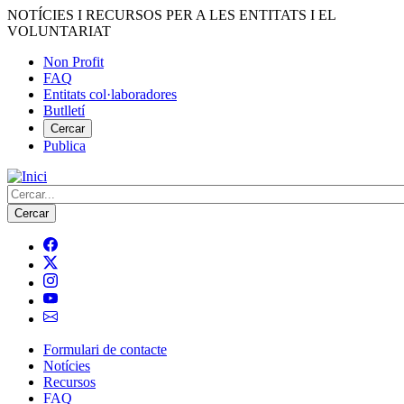
Vés
NOTÍCIES I RECURSOS PER A LES ENTITATS I EL
al
VOLUNTARIAT
contingut
Non Profit
FAQ
Menú
Entitats col·laboradores
del
Butlletí
compte
Cercar
Publica
d'usuari
Cerca
Formulari de contacte
Notícies
Navegació
Recursos
principal
FAQ