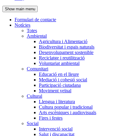
de
Show main menu
l'encapçalament
Formulari de contacte
Notícies
Navegació
Totes
principal
Ambiental
Agricultura i Alimentació
Biodiversitat i espais naturals
Desenvolupament sostenible
Reciclatge i reutilització
Voluntariat ambiental
Comunitari
Educació en el lleure
Mediació i cohesió social
Participació ciutadana
Moviment veïnal
Cultural
Llengua i literatura
Cultura popular i tradicional
Arts escèniques i audiovisuals
Fires i festes
Social
Intervenció social
Salut i discapacitat