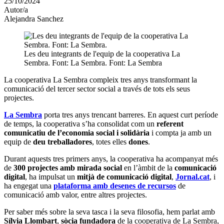
25/10/2024
altres
Autor/a
xarxes
Alejandra Sanchez
socials
Les deu integrants de l'equip de la cooperativa La
Sembra. Font: La Sembra. Font: La Sembra
La cooperativa La Sembra compleix tres anys transformant la
comunicació del tercer sector social a través de tots els seus
projectes.
La Sembra
porta tres anys trencant barreres. En aquest curt període
de temps, la cooperativa s’ha consolidat com un
referent
comunicatiu de l’economia social i solidària
i compta ja amb un
equip de
deu treballadores
, totes elles
dones
.
Durant aquests tres primers anys, la cooperativa ha acompanyat més
de
300 projectes
amb mirada social
en l’àmbit de la
comunicació
digital
, ha impulsat un
mitjà de comunicació digital
,
Jornal.cat
, i
ha engegat una
plataforma amb desenes de recursos
de
comunicació amb valor, entre altres projectes.
Per saber més sobre la seva tasca i la seva filosofia, hem parlat amb
Sílvia Llombart
,
sòcia fundadora
de la cooperativa de La Sembra,