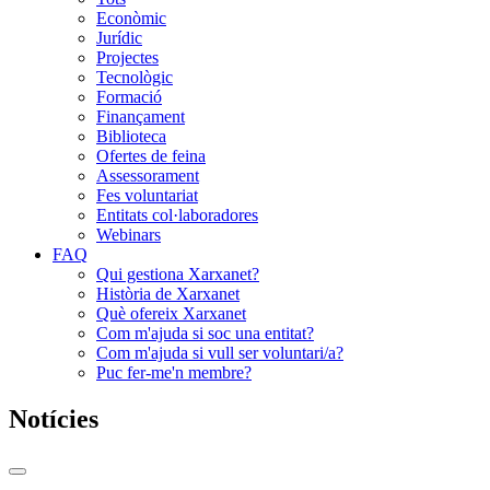
Econòmic
Jurídic
Projectes
Tecnològic
Formació
Finançament
Biblioteca
Ofertes de feina
Assessorament
Fes voluntariat
Entitats col·laboradores
Webinars
FAQ
Qui gestiona Xarxanet?
Història de Xarxanet
Què ofereix Xarxanet
Com m'ajuda si soc una entitat?
Com m'ajuda si vull ser voluntari/a?
Puc fer-me'n membre?
Notícies
Commutador