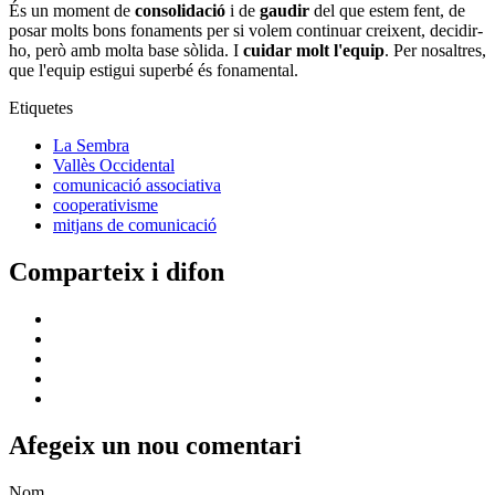
És un moment de
consolidació
i de
gaudir
del que estem fent, de
posar molts bons fonaments per si volem continuar creixent, decidir-
ho, però amb molta base sòlida. I
cuidar molt l'equip
. Per nosaltres,
que l'equip estigui superbé és fonamental.
Etiquetes
La Sembra
Vallès Occidental
comunicació associativa
cooperativisme
mitjans de comunicació
Comparteix i difon
Afegeix un nou comentari
Nom