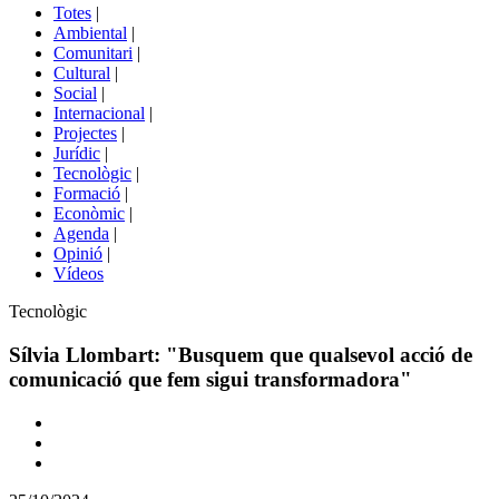
del
Totes
|
menú
Ambiental
|
de
Comunitari
|
portals
Cultural
|
Social
|
Internacional
|
Projectes
|
Jurídic
|
Tecnològic
|
Formació
|
Econòmic
|
Agenda
|
Opinió
|
Vídeos
Àmbit
Tecnològic
de
la
Sílvia Llombart: "Busquem que qualsevol acció de
notícia
comunicació que fem sigui transformadora"
Comparteix
Compartir
en