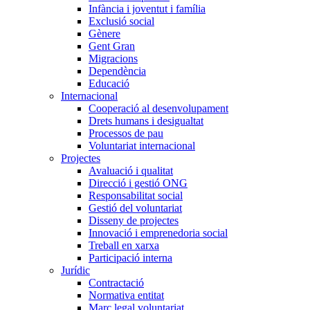
Infància i joventut i família
Exclusió social
Gènere
Gent Gran
Migracions
Dependència
Educació
Internacional
Cooperació al desenvolupament
Drets humans i desigualtat
Processos de pau
Voluntariat internacional
Projectes
Avaluació i qualitat
Direcció i gestió ONG
Responsabilitat social
Gestió del voluntariat
Disseny de projectes
Innovació i emprenedoria social
Treball en xarxa
Participació interna
Jurídic
Contractació
Normativa entitat
Marc legal voluntariat