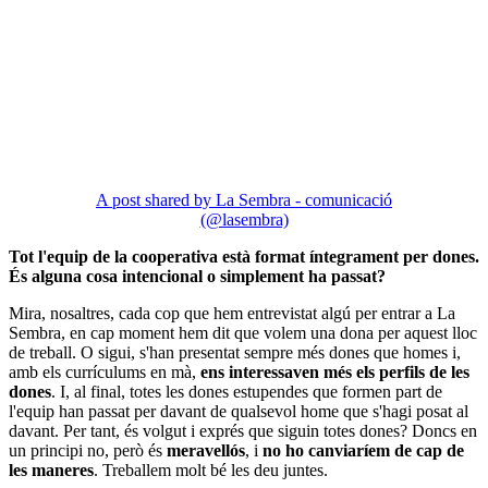
A post shared by La Sembra - comunicació
(@lasembra)
Tot l'equip de la cooperativa està format íntegrament per dones.
És alguna cosa intencional o simplement ha passat?
Mira, nosaltres, cada cop que hem entrevistat algú per entrar a La
Sembra, en cap moment hem dit que volem una dona per aquest lloc
de treball. O sigui, s'han presentat sempre més dones que homes i,
amb els currículums en mà,
ens interessaven més els perfils de les
dones
. I, al final, totes les dones estupendes que formen part de
l'equip han passat per davant de qualsevol home que s'hagi posat al
davant. Per tant, és volgut i exprés que siguin totes dones? Doncs en
un principi no, però és
meravellós
, i
no ho canviaríem de cap de
les maneres
. Treballem molt bé les deu juntes.