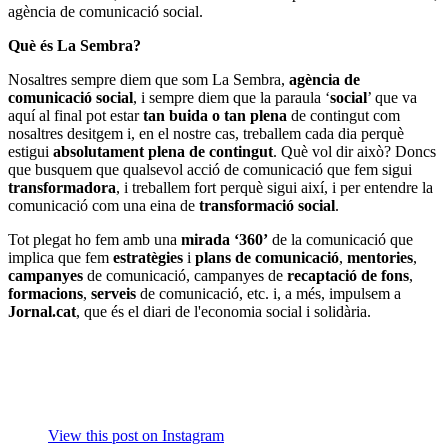
agència de comunicació social.
Què és La Sembra?
Nosaltres sempre diem que som La Sembra,
agència de
comunicació social
, i sempre diem que la paraula ‘
social
’ que va
aquí al final pot estar
tan buida o tan plena
de contingut com
nosaltres desitgem i, en el nostre cas, treballem cada dia perquè
estigui
absolutament plena de contingut
. Què vol dir això? Doncs
que busquem que qualsevol acció de comunicació que fem sigui
transformadora
, i treballem fort perquè sigui així, i per entendre la
comunicació com una eina de
transformació social
.
Tot plegat ho fem amb una
mirada ‘360’
de la comunicació que
implica que fem
estratègies
i
plans de comunicació
,
mentories
,
campanyes
de comunicació, campanyes de
recaptació de fons
,
formacions
,
serveis
de comunicació, etc. i, a més, impulsem a
Jornal.cat
, que és el diari de l'economia social i solidària.
View this post on Instagram