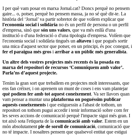
I per què vam posar en marxa Jornal.cat? Doncs perquè no pensem
gaire... o, potser, perquè ho pensem massa, ja no sé què dir-te. La
història del ‘Jornal’ va partir sobretot de que volíem explicar que
l'economia social i solidària
no és un perfil de persona o un perfil
d'empresa, sinó que
són uns valors
, que va més enllà d'una
institució o d'una federació o d'una tipologia d'empresa. Volíem que
l'economia social i solidària tingués un
altaveu
i que pogués sortir
una mica d'aquest sector que potser, en un principi, és poc conegut, i
fer el paraigua més gros
i
arribar a un públic més generalista
.
Un altre dels vostres projectes més recents és la posada en
marxa del repositori de recursos ‘Comuniquem amb valor’.
Parla’ns d’aquest projecte.
Tenim la gran sort que treballem en projectes molt interessants, que
ens fan créixer, i on aprenem un munt de coses i ens vam plantejar
què podíem fer amb tot aquest coneixement
. Va ser llavors quan
vam pensar a muntar una
plataforma on poguéssim publicar
aquests coneixements
i que estiguessin a l'abast de tothom, un
repositori on tothom pugui accedir i tenir informació sobre com fer
les seves accions de comunicació perquè l'impacte sigui més gran. I
tot això sota l'etiqueta de la
comunicació amb valor
. Estem en un
món absolutament
ple de soroll de comunicació
, comunicació que
no té impacte. I nosaltres pensem que qualsevol entitat que estigui