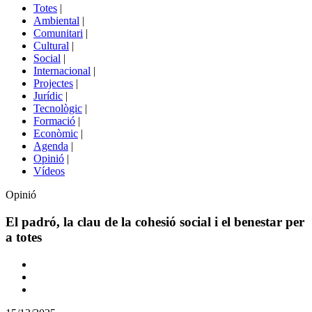
del
Totes
|
menú
Ambiental
|
de
Comunitari
|
portals
Cultural
|
Social
|
Internacional
|
Projectes
|
Jurídic
|
Tecnològic
|
Formació
|
Econòmic
|
Agenda
|
Opinió
|
Vídeos
Opinió
El padró, la clau de la cohesió social i el benestar per
a totes
Comparteix
Compartir
en