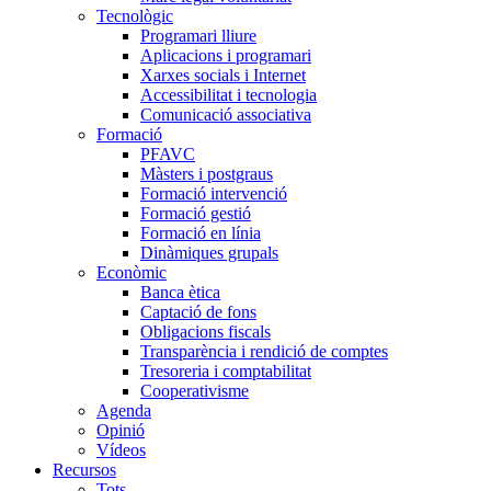
Tecnològic
Programari lliure
Aplicacions i programari
Xarxes socials i Internet
Accessibilitat i tecnologia
Comunicació associativa
Formació
PFAVC
Màsters i postgraus
Formació intervenció
Formació gestió
Formació en línia
Dinàmiques grupals
Econòmic
Banca ètica
Captació de fons
Obligacions fiscals
Transparència i rendició de comptes
Tresoreria i comptabilitat
Cooperativisme
Agenda
Opinió
Vídeos
Recursos
Tots