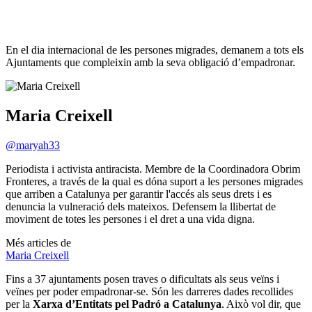
En el dia internacional de les persones migrades, demanem a tots els
Ajuntaments que compleixin amb la seva obligació d’empadronar.
Sobre
l'autor/a:
Maria Creixell
@maryah33
Periodista i activista antiracista. Membre de la Coordinadora Obrim
Fronteres, a través de la qual es dóna suport a les persones migrades
que arriben a Catalunya per garantir l'accés als seus drets i es
denuncia la vulneració dels mateixos. Defensem la llibertat de
moviment de totes les persones i el dret a una vida digna.
Més articles de
Maria Creixell
Fins a 37 ajuntaments posen traves o dificultats als seus veïns i
veïnes per poder empadronar-se. Són les darreres dades recollides
per la
Xarxa d’Entitats pel Padró a Catalunya
. Això vol dir, que