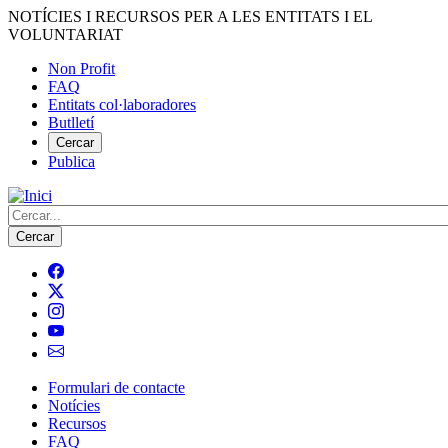
Vés
NOTÍCIES I RECURSOS PER A LES ENTITATS I EL
al
VOLUNTARIAT
contingut
Non Profit
FAQ
Menú
Entitats col·laboradores
del
Butlletí
compte
Cercar
Publica
d'usuari
Cerca
Formulari de contacte
Notícies
Navegació
Recursos
principal
FAQ