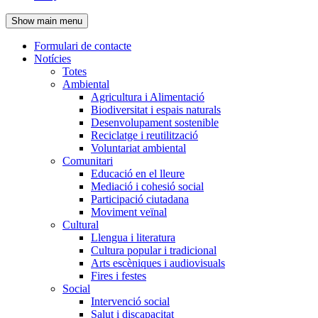
de
Show main menu
l'encapçalament
Formulari de contacte
Notícies
Navegació
Totes
principal
Ambiental
Agricultura i Alimentació
Biodiversitat i espais naturals
Desenvolupament sostenible
Reciclatge i reutilització
Voluntariat ambiental
Comunitari
Educació en el lleure
Mediació i cohesió social
Participació ciutadana
Moviment veïnal
Cultural
Llengua i literatura
Cultura popular i tradicional
Arts escèniques i audiovisuals
Fires i festes
Social
Intervenció social
Salut i discapacitat