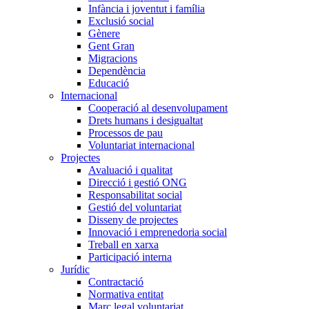
Infància i joventut i família
Exclusió social
Gènere
Gent Gran
Migracions
Dependència
Educació
Internacional
Cooperació al desenvolupament
Drets humans i desigualtat
Processos de pau
Voluntariat internacional
Projectes
Avaluació i qualitat
Direcció i gestió ONG
Responsabilitat social
Gestió del voluntariat
Disseny de projectes
Innovació i emprenedoria social
Treball en xarxa
Participació interna
Jurídic
Contractació
Normativa entitat
Marc legal voluntariat