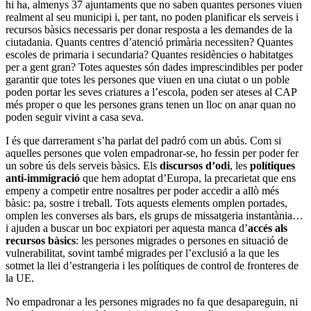
hi ha, almenys 37 ajuntaments que no saben quantes persones viuen
realment al seu municipi i, per tant, no poden planificar els serveis i
recursos bàsics necessaris per donar resposta a les demandes de la
ciutadania. Quants centres d’atenció primària necessiten? Quantes
escoles de primaria i secundaria? Quantes residències o habitatges
per a gent gran? Totes aquestes són dades imprescindibles per poder
garantir que totes les persones que viuen en una ciutat o un poble
poden portar les seves criatures a l’escola, poden ser ateses al CAP
més proper o que les persones grans tenen un lloc on anar quan no
poden seguir vivint a casa seva.
I és que darrerament s’ha parlat del padró com un abús. Com si
aquelles persones que volen empadronar-se, ho fessin per poder fer
un sobre ús dels serveis bàsics. Els
discursos d’odi
, les
polítiques
anti-immigració
que hem adoptat d’Europa, la precarietat que ens
empeny a competir entre nosaltres per poder accedir a allò més
bàsic: pa, sostre i treball. Tots aquests elements omplen portades,
omplen les converses als bars, els grups de missatgeria instantània…
i ajuden a buscar un boc expiatori per aquesta manca d’
accés als
recursos bàsics
: les persones migrades o persones en situació de
vulnerabilitat, sovint també migrades per l’exclusió a la que les
sotmet la llei d’estrangeria i les polítiques de control de fronteres de
la UE.
No empadronar a les persones migrades no fa que desapareguin, ni