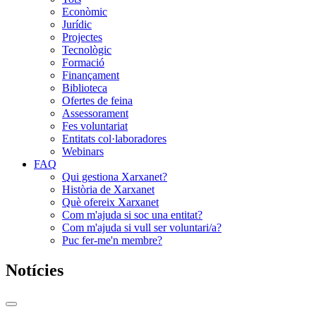
Econòmic
Jurídic
Projectes
Tecnològic
Formació
Finançament
Biblioteca
Ofertes de feina
Assessorament
Fes voluntariat
Entitats col·laboradores
Webinars
FAQ
Qui gestiona Xarxanet?
Història de Xarxanet
Què ofereix Xarxanet
Com m'ajuda si soc una entitat?
Com m'ajuda si vull ser voluntari/a?
Puc fer-me'n membre?
Notícies
Commutador