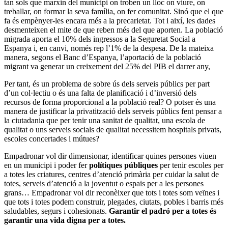
tan sols que marxin del municipi on troben un lloc on viure, on
treballar, on formar la seva família, on fer comunitat. Sinó que el que
fa és empènyer-les encara més a la precarietat. Tot i així, les dades
desmenteixen el mite de que reben més del que aporten. La població
migrada aporta el 10% dels ingressos a la Seguretat Social a
Espanya i, en canvi, només rep l’1% de la despesa. De la mateixa
manera, segons el Banc d’Espanya, l’aportació de la població
migrant va generar un creixement del 25% del PIB el darrer any,
Per tant, és un problema de sobre ús dels serveis públics per part
d’un col·lectiu o és una falta de planificació i d’inversió dels
recursos de forma proporcional a la població real? O potser és una
manera de justificar la privatització dels serveis públics fent pensar a
la ciutadania que per tenir una sanitat de qualitat, una escola de
qualitat o uns serveis socials de qualitat necessitem hospitals privats,
escoles concertades i mútues?
Empadronar vol dir dimensionar, identificar quines persones viuen
en un municipi i poder fer
polítiques públiques
per tenir escoles per
a totes les criatures, centres d’atenció primària per cuidar la salut de
totes, serveis d’atenció a la joventut o espais per a les persones
grans… Empadronar vol dir reconèixer que tots i totes som veïnes i
que tots i totes podem construir, plegades, ciutats, pobles i barris més
saludables, segurs i cohesionats.
Garantir el padró per a totes és
garantir una vida digna per a totes.