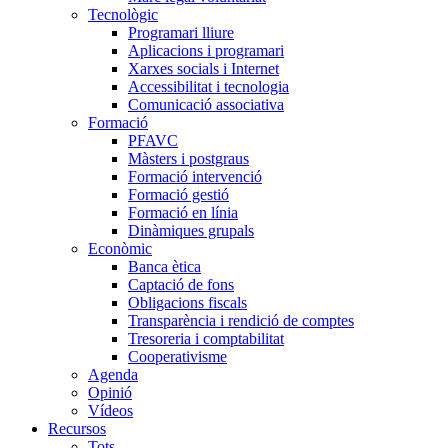
Tecnològic
Programari lliure
Aplicacions i programari
Xarxes socials i Internet
Accessibilitat i tecnologia
Comunicació associativa
Formació
PFAVC
Màsters i postgraus
Formació intervenció
Formació gestió
Formació en línia
Dinàmiques grupals
Econòmic
Banca ètica
Captació de fons
Obligacions fiscals
Transparència i rendició de comptes
Tresoreria i comptabilitat
Cooperativisme
Agenda
Opinió
Vídeos
Recursos
Tots