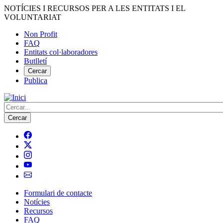
Vés
NOTÍCIES I RECURSOS PER A LES ENTITATS I EL
al
VOLUNTARIAT
contingut
Non Profit
FAQ
Menú
Entitats col·laboradores
del
Butlletí
compte
Cercar
Publica
d'usuari
Cerca
Formulari de contacte
Notícies
Navegació
Recursos
principal
FAQ