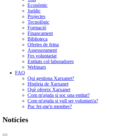
Econòmic
Jurídic
Projectes
Tecnològic
Formació
Finançament
Biblioteca
Ofertes de feina
Assessorament
Fes voluntariat
Entitats col·laboradores
Webinars
FAQ
Qui gestiona Xarxanet?
Història de Xarxanet
Què ofereix Xarxanet
Com m'ajuda si soc una entitat?
Com m'ajuda si vull ser voluntari/a?
Puc fer-me'n membre?
Notícies
Commutador