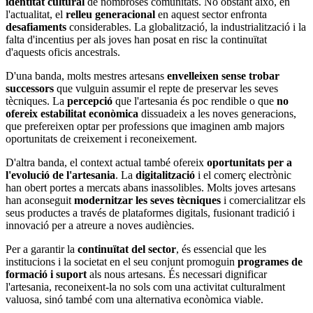
identitat cultural
de nombroses comunitats. No obstant això, en
l'actualitat, el
relleu generacional
en aquest sector enfronta
desafiaments
considerables. La globalització, la industrialització i la
falta d'incentius per als joves han posat en risc la continuïtat
d'aquests oficis ancestrals.
D'una banda, molts mestres artesans
envelleixen
sense trobar
successors
que vulguin assumir el repte de preservar les seves
tècniques. La
percepció
que l'artesania és poc rendible o que
no
ofereix estabilitat econòmica
dissuadeix a les noves generacions,
que prefereixen optar per professions que imaginen amb majors
oportunitats de creixement i reconeixement.
D'altra banda, el context actual també ofereix
oportunitats per a
l'evolució de l'artesania
. La
digitalització
i el comerç electrònic
han obert portes a mercats abans inassolibles. Molts joves artesans
han aconseguit
modernitzar les seves tècniques
i comercialitzar els
seus productes a través de plataformes digitals, fusionant tradició i
innovació per a atreure a noves audiències.
Per a garantir la
continuïtat del sector
, és essencial que les
institucions i la societat en el seu conjunt promoguin
programes de
formació i suport
als nous artesans. És necessari dignificar
l'artesania, reconeixent-la no sols com una activitat culturalment
valuosa, sinó també com una alternativa econòmica viable.