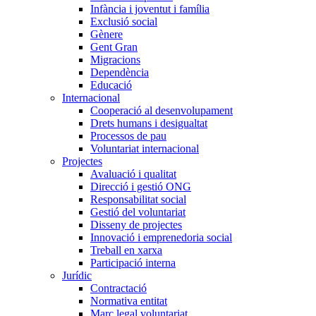
Infància i joventut i família
Exclusió social
Gènere
Gent Gran
Migracions
Dependència
Educació
Internacional
Cooperació al desenvolupament
Drets humans i desigualtat
Processos de pau
Voluntariat internacional
Projectes
Avaluació i qualitat
Direcció i gestió ONG
Responsabilitat social
Gestió del voluntariat
Disseny de projectes
Innovació i emprenedoria social
Treball en xarxa
Participació interna
Jurídic
Contractació
Normativa entitat
Marc legal voluntariat