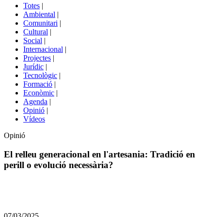
del
Totes
|
menú
Ambiental
|
de
Comunitari
|
portals
Cultural
|
Social
|
Internacional
|
Projectes
|
Jurídic
|
Tecnològic
|
Formació
|
Econòmic
|
Agenda
|
Opinió
|
Vídeos
Opinió
El relleu generacional en l'artesania: Tradició en
perill o evolució necessària?
Comparteix
Compartir
en
07/03/2025