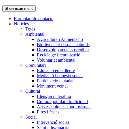
de
Show main menu
l'encapçalament
Formulari de contacte
Notícies
Navegació
Totes
principal
Ambiental
Agricultura i Alimentació
Biodiversitat i espais naturals
Desenvolupament sostenible
Reciclatge i reutilització
Voluntariat ambiental
Comunitari
Educació en el lleure
Mediació i cohesió social
Participació ciutadana
Moviment veïnal
Cultural
Llengua i literatura
Cultura popular i tradicional
Arts escèniques i audiovisuals
Fires i festes
Social
Intervenció social
Salut i discapacitat