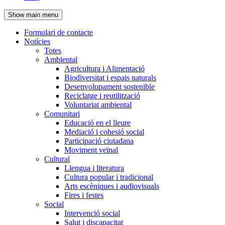
de
Show main menu
l'encapçalament
Formulari de contacte
Notícies
Navegació
Totes
principal
Ambiental
Agricultura i Alimentació
Biodiversitat i espais naturals
Desenvolupament sostenible
Reciclatge i reutilització
Voluntariat ambiental
Comunitari
Educació en el lleure
Mediació i cohesió social
Participació ciutadana
Moviment veïnal
Cultural
Llengua i literatura
Cultura popular i tradicional
Arts escèniques i audiovisuals
Fires i festes
Social
Intervenció social
Salut i discapacitat