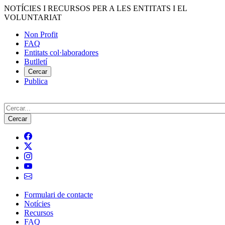
Vés
NOTÍCIES I RECURSOS PER A LES ENTITATS I EL
al
VOLUNTARIAT
contingut
Non Profit
FAQ
Menú
Entitats col·laboradores
del
Butlletí
compte
Cercar
Publica
d'usuari
Cerca
Formulari de contacte
Notícies
Navegació
Recursos
principal
FAQ