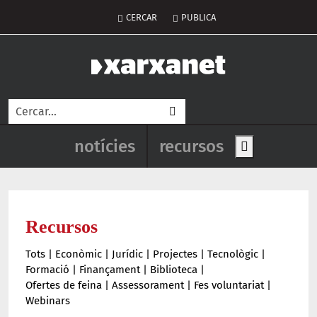
Vés al contingut
Menú del compte d'usuar
CERCAR
PUBLICA
Cerca
Navegació principal de l'enca
notícies
recursos
Show main me
Recursos
Tots
|
Econòmic
|
Jurídic
|
Projectes
|
Tecnològic
|
Formació
|
Finançament
|
Biblioteca
|
Ofertes de feina
|
Assessorament
|
Fes voluntariat
|
Webinars