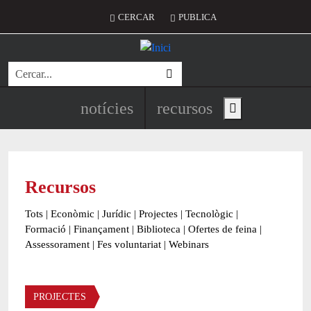
Vés al contingut
Menú del compte d'usuari
CERCAR
PUBLICA
Cerca
Navegació principal de l'encapç
notícies
recursos
Show main menu
Recursos
Tots
|
Econòmic
|
Jurídic
|
Projectes
|
Tecnològic
|
Formació
|
Finançament
|
Biblioteca
|
Ofertes de feina
|
Assessorament
|
Fes voluntariat
|
Webinars
Àmbit
PROJECTES