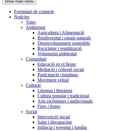
Show main menu
l'encapçalament
Formulari de contacte
Notícies
Navegació
Totes
principal
Ambiental
Agricultura i Alimentació
Biodiversitat i espais naturals
Desenvolupament sostenible
Reciclatge i reutilització
Voluntariat ambiental
Comunitari
Educació en el lleure
Mediació i cohesió social
Participació ciutadana
Moviment veïnal
Cultural
Llengua i literatura
Cultura popular i tradicional
Arts escèniques i audiovisuals
Fires i festes
Social
Intervenció social
Salut i discapacitat
Infància i joventut i família