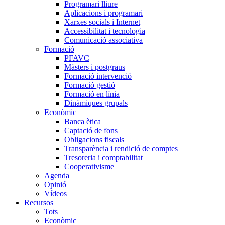
Programari lliure
Aplicacions i programari
Xarxes socials i Internet
Accessibilitat i tecnologia
Comunicació associativa
Formació
PFAVC
Màsters i postgraus
Formació intervenció
Formació gestió
Formació en línia
Dinàmiques grupals
Econòmic
Banca ètica
Captació de fons
Obligacions fiscals
Transparència i rendició de comptes
Tresoreria i comptabilitat
Cooperativisme
Agenda
Opinió
Vídeos
Recursos
Tots
Econòmic