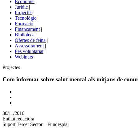
Econòmic
|
de
Jurídic
|
portals
Projectes
|
Tecnològic
|
Formació
|
Finançament
|
Biblioteca
|
Ofertes de feina
|
Assessorament
|
Fes voluntariat
|
Webinars
Àmbit
Projectes
Com informar sobre salut mental als mitjans de comu
Comparteix
Compartir
en
30/11/2016
altres
Entitat redactora
xarxes
Suport Tercer Sector – Fundesplai
socials