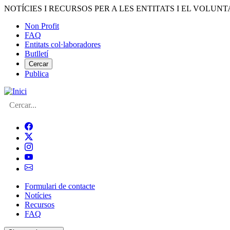
Vés
NOTÍCIES I RECURSOS PER A LES ENTITATS I EL VOLUNT
al
Non Profit
contingut
FAQ
Menú
Entitats col·laboradores
del
Butlletí
compte
Cercar
Publica
d'usuari
Cerca
Formulari de contacte
Notícies
Navegació
Recursos
principal
FAQ
de