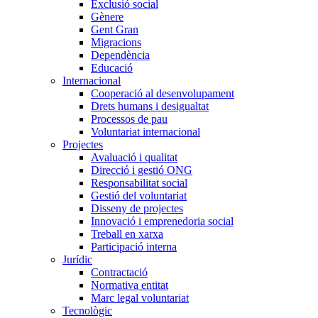
Exclusió social
Gènere
Gent Gran
Migracions
Dependència
Educació
Internacional
Cooperació al desenvolupament
Drets humans i desigualtat
Processos de pau
Voluntariat internacional
Projectes
Avaluació i qualitat
Direcció i gestió ONG
Responsabilitat social
Gestió del voluntariat
Disseny de projectes
Innovació i emprenedoria social
Treball en xarxa
Participació interna
Jurídic
Contractació
Normativa entitat
Marc legal voluntariat
Tecnològic