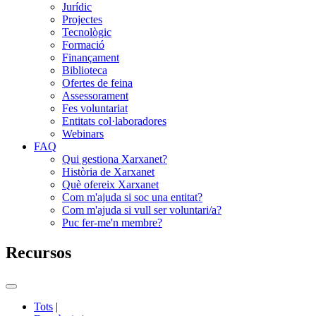
Jurídic
Projectes
Tecnològic
Formació
Finançament
Biblioteca
Ofertes de feina
Assessorament
Fes voluntariat
Entitats col·laboradores
Webinars
FAQ
Qui gestiona Xarxanet?
Història de Xarxanet
Què ofereix Xarxanet
Com m'ajuda si soc una entitat?
Com m'ajuda si vull ser voluntari/a?
Puc fer-me'n membre?
Recursos
Commutador
del
Tots
|
menú