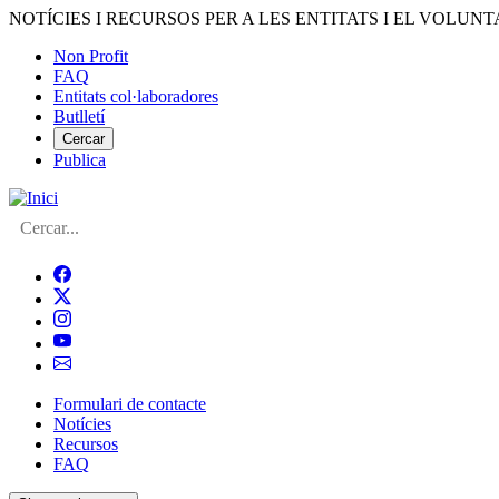
Vés
NOTÍCIES I RECURSOS PER A LES ENTITATS I EL VOLUNT
al
Non Profit
contingut
FAQ
Menú
Entitats col·laboradores
del
Butlletí
compte
Cercar
Publica
d'usuari
Cerca
Formulari de contacte
Notícies
Navegació
Recursos
principal
FAQ
de