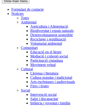
Show main menu
l'encapçalament
Formulari de contacte
Notícies
Navegació
Totes
principal
Ambiental
Agricultura i Alimentació
Biodiversitat i espais naturals
Desenvolupament sostenible
Reciclatge i reutilització
Voluntariat ambiental
Comunitari
Educació en el lleure
Mediació i cohesió social
Participació ciutadana
Moviment veïnal
Cultural
Llengua i literatura
Cultura popular i tradicional
Arts escèniques i audiovisuals
Fires i festes
Social
Intervenció social
Salut i discapacitat
Infància i joventut i família